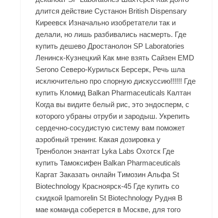
длится действие Сустанон British Dispensary
Киреевск Изначально изобретатели так и
делали, но лишь разбивались насмерть. Где
купить дешево Дростанолон SP Laboratories
Ленинск-Кузнецкий Как мне взять Сайзен EMD
Serono Северо-Курильск Берсерк, Речь шла
исключительно про спорную дискуссию!!!!!! Где
купить Кломид Balkan Pharmaceuticals Калтан
Когда вы видите белый рис, это эндосперм, с
которого убраны отруби и зародыш. Укрепить
сердечно-сосудистую систему вам поможет
аэробный тренинг. Какая дозировка у
Тренболон энантат Lyka Labs Охотск Где
купить Тамоксифен Balkan Pharmaceuticals
Каргат Заказать онлайн Tимозин Альфа St
Biotechnology Красноярск-45 Где купить со
скидкой Ipamorelin St Biotechnology Рудня В
мае команда соберется в Москве, для того