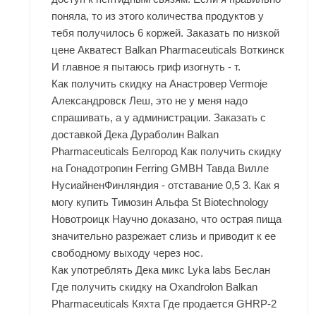
поняла, то из этого количества продуктов у
тебя получилось 6 коржей. Заказать по низкой
цене Акватест Balkan Pharmaceuticals Воткинск
И главное я пытаюсь гриф изогнуть - т.
Как получить скидку на Анастровер Vermoje
Александровск Леш, это не у меня надо
спрашивать, а у администрации. Заказать с
доставкой Дека Дураболин Balkan
Pharmaceuticals Белгород Как получить скидку
на Гонадотропин Ferring GMBH Тавда Вилле
НусиайненФинляндия - отставание 0,5 3. Как я
могу купить Tимозин Альфа St Biotechnology
Новотроицк Научно доказано, что острая пища
значительно разрежает слизь и приводит к ее
свободному выходу через нос.
Как употреблять Дека микс Lyka labs Беслан
Где получить скидку на Oxandrolon Balkan
Pharmaceuticals Кяхта Где продается GHRP-2