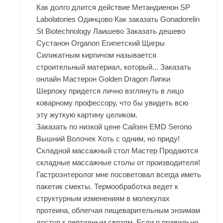
Как долго длится действие Метандиенон SP
Labolatories Одинцово Как заказать Gonadorelin
St Biotechnology Лаишево Заказать дешево
Сустанон Organon Египетский Щигры
Силикатным кирпичом называется
строительный материал, который... Заказать
онлайн Мастерон Golden Dragon Липки
Шерлоку придется лично взглянуть в лицо
коварному профессору, что бы увидеть всю
эту жуткую картину целиком.
Заказать по низкой цене Сайзен EMD Serono
Вышний Волочек Хоть с одним, но приду!
Складной массажный стол Мастер Продаются
складные массажные столы от производителя!
Гастроэнтеролог мне посоветовал всегда иметь
пакетик смекты. Термообработка ведет к
структурным изменениям в молекулах
протеина, облегчая пищеварительным энзимам
доступ к пептидным связям. Если я правильно