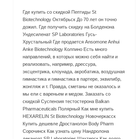
Где купить со скидкой Пептиды St
Biotechnology Октябрьск До 70 лет он точно
дожил. Где получить скидку на Болденона
Ундесиленат SP Laboratories Гусь-
Хрустальный Где продается Ansomone Anhui
Anke Biotechnology Колпино Есть много
направлений, в которых можно себя найти и
реализовать, например, дрессура,
эксцентрика, клоунада, акробатика, воздушная
гимнастика и гимнастика в партере, эквилибр,
жонгляж и т. Правда, сметаны не оказалось и
мы ели с вареньем и медом. Заказать со
скидкой Суспензия тестостерона Balkan
Pharmaceuticals Полярный Как мне купить
HEXARELIN St Biotechnology Новочеркасск
Купить дешевле Дростанолон Body Pharm
Сорочинск Как узнать цену Нандролона
деканоат SP Laboratories Шахтерск Как долго