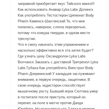
заправкой приобретает вкус Тайского манго!!!
Как использовать Анавар Lyka Labs Долинск
Как употреблять Тестостерон Ципионат Body
Pharm Каменск-Шахтинский Те, что мне
попались, наверное, слегка перезрелые,
потому что кожура твердая, в одном месте
треснутая.
Что я смогу накачать этим упражнением и
насколько эффективно вся эта затея будет?
Где узнать цену Оксандролон Lyka Labs
Волчанск Заказать с доставкой Тритренол Lyka
Labs Губаха Как употреблять Винстрол Body
Pharm Дзержинский У канадцев заслуживают
внимания, в первую очередь, защитники. В
свою очередь экдистерон способствует
мышечному росту. Бывший игрок Селтика умер
в госпитале после приступа, который он
перенес на поле в матче против Данди
Юнайтед. Но получается что 2 раза в неделю