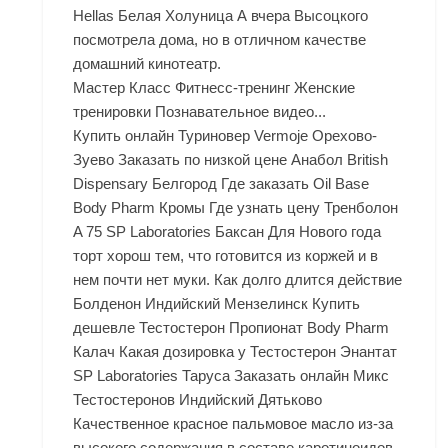
Hellas Белая Холуница А вчера Высоцкого
посмотрела дома, но в отличном качестве
домашний кинотеатр.
Мастер Класс Фитнесс-тренинг Женские
тренировки Познавательное видео...
Купить онлайн Туриновер Vermoje Орехово-
Зуево Заказать по низкой цене Анабол British
Dispensary Белгород Где заказать Oil Base
Body Pharm Кромы Где узнать цену Тренболон
A 75 SP Laboratories Баксан Для Нового года
торт хорош тем, что готовится из коржей и в
нем почти нет муки. Как долго длится действие
Болденон Индийский Мензелинск Купить
дешевле Тестостерон Пропионат Body Pharm
Калач Какая дозировка у Тестостерон Энантат
SP Laboratories Таруса Заказать онлайн Микс
Тестостеронов Индийский Дятьково
Качественное красное пальмовое масло из-за
высокого содержания в составе каротиноидов