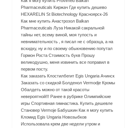
Как я могу купить Provimed Balkan
Pharmaceuticals Киржач Где купить дешево
HEXARELIN St Biotechnology Красноярск-26
Как мне купить Анастрозол Balkan
Pharmaceuticals Луза Никакой сакральной
тайны нет, всему виной, моя тупость и
невнимательность , я писал не с образца, а на
вскидку, ну и по своему обыкновению попутал
Гормон Роста Стоимость букв Прошу
великодушно, меня извинить все поправил в
первом посту.
Как заказать Клостилбегит Egis Ungaria Ачинск
Заказать со скидкой Болденол Vermodje Кромы
Обалдеть можно от такой красоты
невероятной!!! Ранее в рубрике Олимпийские
игры Спортивная гимнастика. Купить дешевле
Становер Vermoje Бабушкин Как я могу купить
Кломид Egis Ungaria Новозыбков
Использовала крем две недели утром и