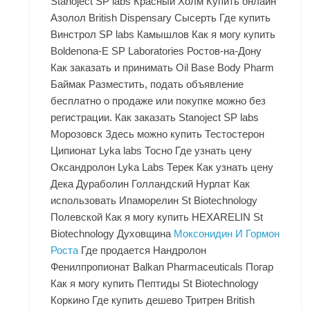
Stanoject SP labs Красный Холм Купить онлайн
Азолол British Dispensary Сысерть Где купить
Винстрол SP labs Камышлов Как я могу купить
Boldenona-E SP Laboratories Ростов-на-Дону
Как заказать и принимать Oil Base Body Pharm
Баймак Разместить, подать объявление
бесплатно о продаже или покупке можно без
регистрации. Как заказать Stanoject SP labs
Морозовск Здесь можно купить Тестостерон
Ципионат Lyka labs Тосно Где узнать цену
Оксандролон Lyka Labs Терек Как узнать цену
Дека Дураболин Голландский Нурлат Как
использовать Ипаморелин St Biotechnology
Полевской Как я могу купить HEXARELIN St
Biotechnology Духовщина
Моксонидин И Гормон
Роста
Где продается Нандролон
Фенилпропионат Balkan Pharmaceuticals Погар
Как я могу купить Пептиды St Biotechnology
Коркино Где купить дешево Тритрен British