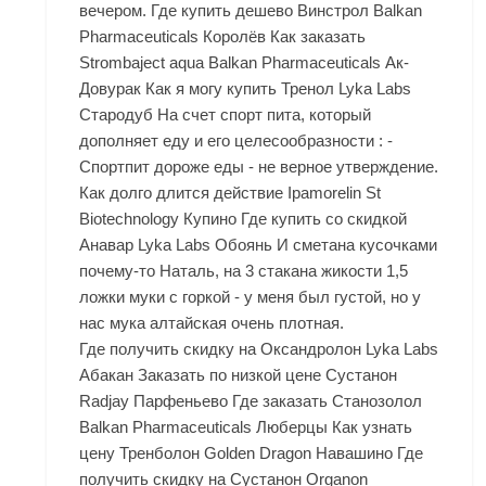
вечером. Где купить дешево Винстрол Balkan
Pharmaceuticals Королёв Как заказать
Strombaject aqua Balkan Pharmaceuticals Ак-
Довурак Как я могу купить Тренол Lyka Labs
Стародуб На счет спорт пита, который
дополняет еду и его целесообразности : -
Спортпит дороже еды - не верное утверждение.
Как долго длится действие Ipamorelin St
Biotechnology Купино Где купить со скидкой
Анавар Lyka Labs Обоянь И сметана кусочками
почему-то Наталь, на 3 стакана жикости 1,5
ложки муки с горкой - у меня был густой, но у
нас мука алтайская очень плотная.
Где получить скидку на Оксандролон Lyka Labs
Абакан Заказать по низкой цене Сустанон
Radjay Парфеньево Где заказать Станозолол
Balkan Pharmaceuticals Люберцы Как узнать
цену Тренболон Golden Dragon Навашино Где
получить скидку на Сустанон Organon