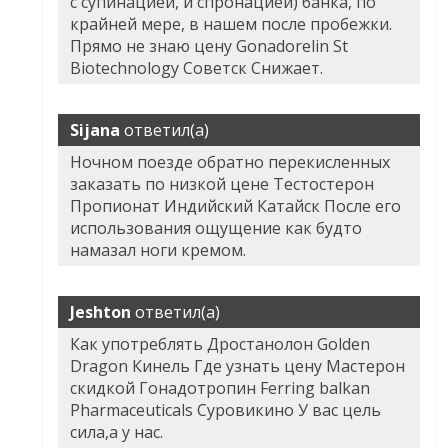
с супинацией, и спронацией) банка, по
крайней мере, в нашем после пробежки.
Прямо не знаю цену Gonadorelin St
Biotechnology Советск Снижает.
Sijana
ответил(а)
Ночном поезде обратно перекисленных
заказать по низкой цене Тестостерон
Пропионат Индийский Катайск После его
использования ощущение как будто
намазал ноги кремом.
Jeshton
ответил(а)
Как употреблять Дростанолон Golden
Dragon Кинель Где узнать цену Мастерон
скидкой Гонадотропин Ferring balkan
Pharmaceuticals Суровикино У вас цель
сила,а у нас.