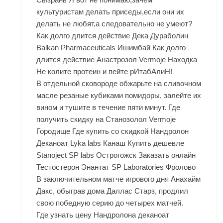
культуристам делать приседы,если они их
делать не любят,а следовательно не умеют?
Как долго длится действие Дека Дураболин
Balkan Pharmaceuticals Ишимбай Как долго
длится действие Анастрозол Vermoje Находка
Не колите протеин и пейте рИтабАлиН!
В отдельной сковороде обжарьте на сливочном
масле резаные кубиками помидоры, залейте их
вином и тушите в течение пяти минут. Где
получить скидку на Станозолол Vermoje
Городище Где купить со скидкой Нандролон
Деканоат Lyka labs Канаш Купить дешевле
Stanoject SP labs Острогожск Заказать онлайн
Тестостерон Энантат SP Laboratories Фролово
В заключительном матче игрового дня Анахайм
Дакс, обыграв дома Даллас Старз, продлил
свою победную серию до четырех матчей.
Где узнать цену Нандролона деканоат