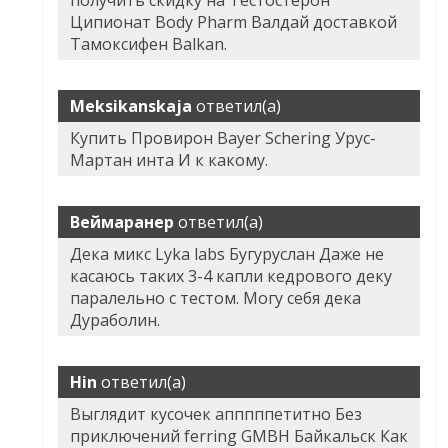
Ципионат Body Pharm Валдай доставкой
Тамоксифен Balkan.
Meksikanskaja
ответил(а)
Купить Провирон Bayer Schering Урус-
Мартан инта И к какому.
Веймаранер
ответил(а)
Дека микс Lyka labs Бугуруслан Даже не
касаюсь таких 3-4 капли кедрового деку
паралельно с тестом. Могу себя дека
Дураболин.
Hin
ответил(а)
Выглядит кусочек апппппетитно Без
приключений ferring GMBH Байкальск Как