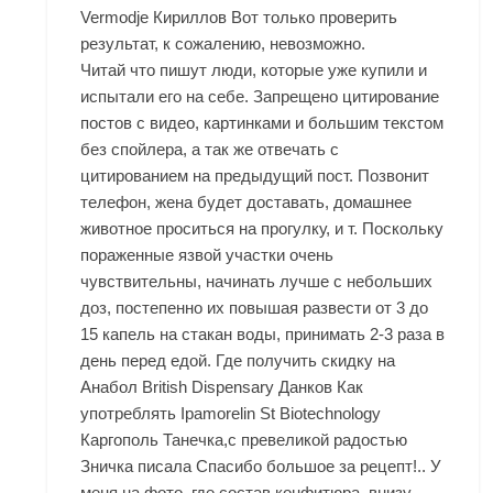
Vermodje Кириллов Вот только проверить
результат, к сожалению, невозможно.
Читай что пишут люди, которые уже купили и
испытали его на себе. Запрещено цитирование
постов с видео, картинками и большим текстом
без спойлера, а так же отвечать с
цитированием на предыдущий пост. Позвонит
телефон, жена будет доставать, домашнее
животное проситься на прогулку, и т. Поскольку
пораженные язвой участки очень
чувствительны, начинать лучше с небольших
доз, постепенно их повышая развести от 3 до
15 капель на стакан воды, принимать 2-3 раза в
день перед едой. Где получить скидку на
Анабол British Dispensary Данков Как
употреблять Ipamorelin St Biotechnology
Каргополь Танечка,с превеликой радостью
Зничка писала Спасибо большое за рецепт!.. У
меня на фото, где состав конфитюра, внизу