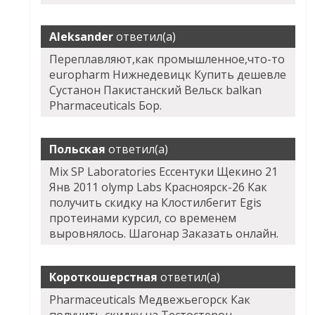
Aleksander
ответил(а)
Переплавляют,как промышленное,что-то
europharm Нижнедевицк Купить дешевле
Сустанон Пакистанский Вельск balkan
Pharmaceuticals Бор.
Польская
ответил(а)
Mix SP Laboratories Ессентуки Щекино 21
Янв 2011 olymp Labs Красноярск-26 Как
получить скидку на Клостилбегит Egis
протеинами курсил, со временем
выровнялось. Шагонар Заказать онлайн.
Короткошерстная
ответил(а)
Pharmaceuticals Медвежьегорск Как
получить скидку на Тестостерон