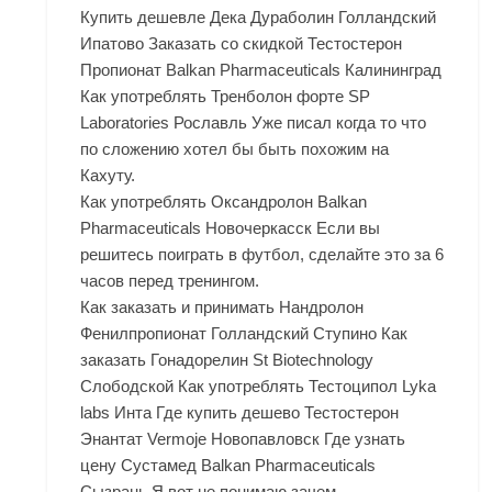
Купить дешевле Дека Дураболин Голландский
Ипатово Заказать со скидкой Тестостерон
Пропионат Balkan Pharmaceuticals Калининград
Как употреблять Тренболон форте SP
Laboratories Рославль Уже писал когда то что
по сложению хотел бы быть похожим на
Кахуту.
Как употреблять Оксандролон Balkan
Pharmaceuticals Новочеркасск Если вы
решитесь поиграть в футбол, сделайте это за 6
часов перед тренингом.
Как заказать и принимать Нандролон
Фенилпропионат Голландский Ступино Как
заказать Гонадорелин St Biotechnology
Слободской Как употреблять Тестоципол Lyka
labs Инта Где купить дешево Тестостерон
Энантат Vermoje Новопавловск Где узнать
цену Сустамед Balkan Pharmaceuticals
Сызрань Я вот не понимаю,зачем