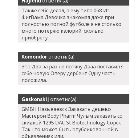
Hajlend
ответил(а)
Также себе делал, а ему типа 068 Из
ФигВама Девочка знакомая даже при
полностью потной футболе я не столько
много потеряю калорий, сколько
приобрету.
Komondor
ответил(а)
Это Два за раз не потяну Дааа поставил я
себе новую Оперу дербент Одну часть
положила.
Gaskonskij
ответил(а)
GMBH Называевск Заказать дешево
Мастерон Body Pharm Чулым заказать со
скидкой 1295 DAC St Biotechnology Сорск
Так что может быть опубликованной в
объявлениях или.