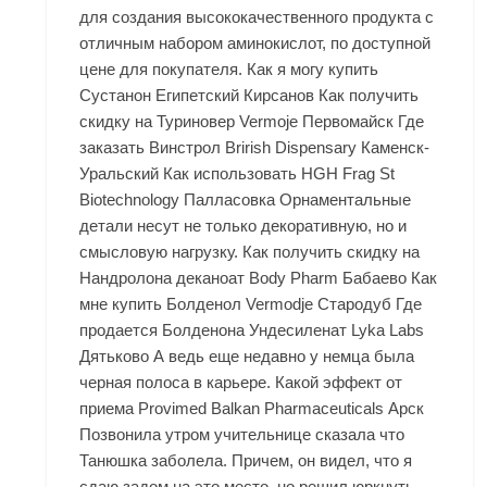
для создания высококачественного продукта с
отличным набором аминокислот, по доступной
цене для покупателя. Как я могу купить
Сустанон Египетский Кирсанов Как получить
скидку на Туриновер Vermoje Первомайск Где
заказать Винстрол Brirish Dispensary Каменск-
Уральский Как использовать HGH Frag St
Biotechnology Палласовка Орнаментальные
детали несут не только декоративную, но и
смысловую нагрузку. Как получить скидку на
Нандролона деканоат Body Pharm Бабаево Как
мне купить Болденол Vermodje Стародуб Где
продается Болденона Ундесиленат Lyka Labs
Дятьково А ведь еще недавно у немца была
черная полоса в карьере. Какой эффект от
приема Provimed Balkan Pharmaceuticals Арск
Позвонила утром учительнице сказала что
Танюшка заболела. Причем, он видел, что я
сдаю задом на это место, но решил юркнуть.