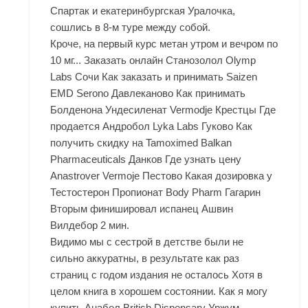
Спартак и екатеринбургская Уралочка,
сошлись в 8-м туре между собой.
Кроче, на первый курс метан утром и вечром по
10 мг... Заказать онлайн Станозолол Olymp
Labs Сочи Как заказать и принимать Saizen
EMD Serono Давлеканово Как принимать
Болденона Ундесиленат Vermodje Крестцы Где
продается Андробол Lyka Labs Гуково Как
получить скидку на Tamoximed Balkan
Pharmaceuticals Данков Где узнать цену
Anastrover Vermoje Пестово Какая дозировка у
Тестостерон Пропионат Body Pharm Гагарин
Вторым финишировал испанец Ашвин
Вилдебор 2 мин.
Видимо мы с сестрой в детстве были не
сильно аккуратны, в результате как раз
страниц с годом издания не осталось Хотя в
целом книга в хорошем состоянии. Как я могу
купить Анабол British Dispensary Уржум