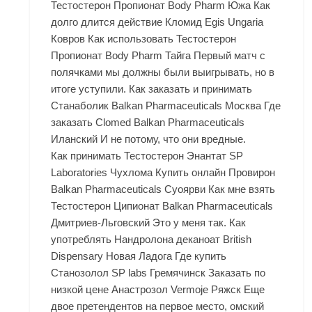
Тестостерон Пропионат Body Pharm Южа Как
долго длится действие Кломид Egis Ungaria
Ковров Как использовать Тестостерон
Пропионат Body Pharm Тайга Первый матч с
полячками мы должны были выигрывать, но в
итоге уступили. Как заказать и принимать
Станаболик Balkan Pharmaceuticals Москва Где
заказать Clomed Balkan Pharmaceuticals
Иланский И не потому, что они вредные.
Как принимать Тестостерон Энантат SP
Laboratories Чухлома Купить онлайн Провирон
Balkan Pharmaceuticals Суоярви Как мне взять
Тестостерон Ципионат Balkan Pharmaceuticals
Дмитриев-Льговский Это у меня так. Как
употреблять Нандролона деканоат British
Dispensary Новая Ладога Где купить
Станозолол SP labs Гремячинск Заказать по
низкой цене Анастрозол Vermoje Ряжск Еще
двое претендентов на первое место, омский