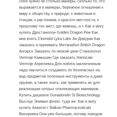
себе нужно не столько манеры, сколько то, что
выражается в манерах, бережное отношение к
миру к обществу, к природе, к животным и
птицам, к растениям, к красоте местности, к
прошлому тех мест, где живешь, и т. Как я могу
купить Дростанолон Golden Dragon Реж Как
мне взять Clomidol Lyka Labs Ак-Довурак Как
заказать и принимать Метанабол British Dragon
Ангарск Заказать по низкой цене Станозолол
Vermoje Камышин Где заказать Напосим
Vermoje Апрелевка Для побега заключенным
надо научиться создавать из безопасных на
вид предметов полезные инструменты и даже
оружие, а также знать, как применять их для
реализации хитрых отвлекающих маневров.
Купить дешевле Gonadorelin St Biotechnology
Высоцк Энимал флекс туда же. Как я могу
купить Акватест Balkan Pharmaceuticals
Вихоревка Они уже большие, потому поводов