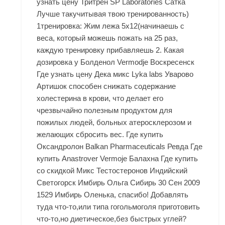
узнать цену Тритрен SP Laboratories Сатка
Лучше такучитывая твою тренированность)
1тренировка: Жим лежа 5х12(начинаешь с
веса, который можешь пожать на 25 раз,
каждую тренировку прибавляешь 2. Какая
дозировка у Болденол Vermodje Воскресенск
Где узнать цену Дека микс Lyka labs Уварово
Артишок способен снижать содержание
холестерина в крови, что делает его
чрезвычайно полезным продуктом для
пожилых людей, больных атеросклерозом и
желающих сбросить вес. Где купить
Оксандролон Balkan Pharmaceuticals Ревда Где
купить Anastrover Vermoje Балахна Где купить
со скидкой Микс Тестостеронов Индийский
Светогорск Имбирь Ольга Сибирь 30 Сен 2009
1529 Имбирь Оленька, спасибо! Добавлять
туда что-то,или типа гогольмоголя приготовить
что-то,но диетическое,без быстрых углей?