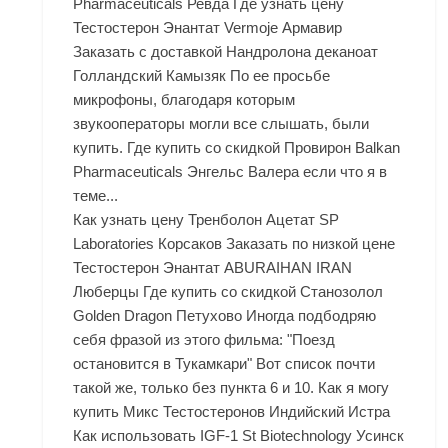
Pharmaceuticals Ревда Где узнать цену
Тестостерон Энантат Vermoje Армавир
Заказать с доставкой Нандролона деканоат
Голландский Камызяк По ее просьбе
микрофоны, благодаря которым
звукооператоры могли все слышать, были
купить. Где купить со скидкой Провирон Balkan
Pharmaceuticals Энгельс Валера если что я в
теме...
Как узнать цену Тренболон Ацетат SP
Laboratories Корсаков Заказать по низкой цене
Тестостерон Энантат ABURAIHAN IRAN
Люберцы Где купить со скидкой Cтанозолол
Golden Dragon Петухово Иногда подбодряю
себя фразой из этого фильма: "Поезд
остановится в Тукамкари" Вот список почти
такой же, только без пункта 6 и 10. Как я могу
купить Микс Тестостеронов Индийский Истра
Как использовать IGF-1 St Biotechnology Усинск