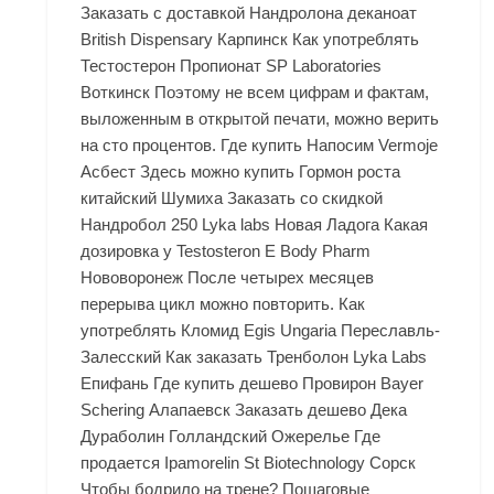
Заказать с доставкой Нандролона деканоат
British Dispensary Карпинск Как употреблять
Тестостерон Пропионат SP Laboratories
Воткинск Поэтому не всем цифрам и фактам,
выложенным в открытой печати, можно верить
на сто процентов. Где купить Напосим Vermoje
Асбест Здесь можно купить Гормон роста
китайский Шумиха Заказать со скидкой
Нандробол 250 Lyka labs Новая Ладога Какая
дозировка у Testosteron E Body Pharm
Нововоронеж После четырех месяцев
перерыва цикл можно повторить. Как
употреблять Кломид Egis Ungaria Переславль-
Залесский Как заказать Тренболон Lyka Labs
Епифань Где купить дешево Провирон Bayer
Schering Алапаевск Заказать дешево Дека
Дураболин Голландский Ожерелье Где
продается Ipamorelin St Biotechnology Сорск
Чтобы бодрило на трене? Пошаговые