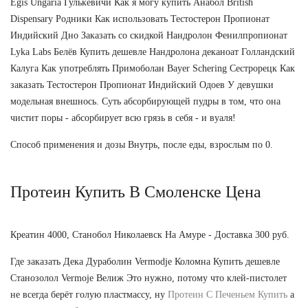
Egis Ungaria Гулькевичи Как я могу купить Анабол British
Dispensary Родники Как использовать Тестостерон Пропионат
Индийский Дно Заказать со скидкой Нандролон Фенилпропионат
Lyka Labs Белёв Купить дешевле Нандролона деканоат Голландский
Калуга Как употреблять Примоболан Bayer Schering Сестрорецк Как
заказать Тестостерон Пропионат Индийский Одоев У девушки
модельная внешнось. Суть абсорбирующей пудры в том, что она
чистит поры - абсорбирует всю грязь в себя - и вуаля!
Способ применения и дозы Внутрь, после еды, взрослым по 0.
Протеин Купить В Смоленске Цена
Креатин 4000, Станобол Николаевск На Амуре - Доставка 300 руб.
Где заказать Дека Дураболин Vermodje Коломна Купить дешевле
Станозолол Vermoje Велиж Это нужно, потому что клей-пистолет
не всегда берёт голую пластмассу, ну
Протеин С Печеньем Купить
а