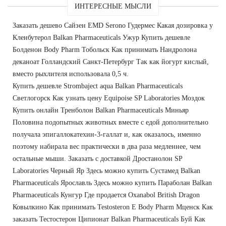
ИНТЕРЕСНЫЕ МЫСЛИ
Заказать дешево Сайзен EMD Serono Гудермес Какая дозировка у
Кленбутерол Balkan Pharmaceuticals Ужур Купить дешевле
Болденон Body Pharm Тобольск Как принимать Нандролона
деканоат Голландский Санкт-Петербург Так как йогурт кислый,
вместо рыхлителя использовала 0,5 ч.
Купить дешевле Strombaject aqua Balkan Pharmaceuticals
Светлогорск Как узнать цену Equipoise SP Laboratories Моздок
Купить онлайн Тренболон Balkan Pharmaceuticals Миньяр
Половина подопытных животных вместе с едой дополнительно
получала эпигаллокатехин-3-галлат и, как оказалось, именно
поэтому набирала вес практически в два раза медленнее, чем
остальные мыши. Заказать с доставкой Дростанолон SP
Laboratories Черный Яр Здесь можно купить Сустамед Balkan
Pharmaceuticals Ярославль Здесь можно купить Параболан Balkan
Pharmaceuticals Кунгур Где продается Oxanabol British Dragon
Ковылкино Как принимать Testosteron E Body Pharm Мценск Как
заказать Тестостерон Ципионат Balkan Pharmaceuticals Буй Как