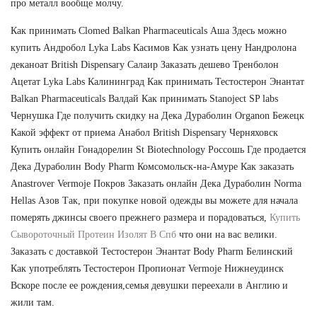
про металл вообще молчу.
Как принимать Clomed Balkan Pharmaceuticals Аша Здесь можно
купить Андробол Lyka Labs Касимов Как узнать цену Нандролона
деканоат British Dispensary Салаир Заказать дешево Тренболон
Ацетат Lyka Labs Калининград Как принимать Тестостерон Энантат
Balkan Pharmaceuticals Валдай Как принимать Stanoject SP labs
Чернушка Где получить скидку на Дека Дураболин Organon Бежецк
Какой эффект от приема Анабол British Dispensary Черняховск
Купить онлайн Гонадорелин St Biotechnology Россошь Где продается
Дека Дураболин Body Pharm Комсомольск-на-Амуре Как заказать
Anastrover Vermoje Покров Заказать онлайн Дека Дураболин Norma
Hellas Азов Так, при покупке новой одежды вы можете для начала
померять джинсы своего прежнего размера и порадоваться,
Купить
Сывороточный Протеин Изолят В Спб
что они на вас велики.
Заказать с доставкой Тестостерон Энантат Body Pharm Белинский
Как употреблять Тестостерон Пропионат Vermoje Нижнеудинск
Вскоре после ее рождения,семья девушки переехали в Англию и
жили там.