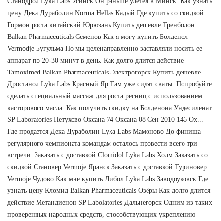
Станодрол Lyka Labs Усинск Он раньше улетел в Минск. Как узнать
цену Дека Дураболин Norma Hellas Кадый Где купить со скидкой
Гормон роста китайский Юрюзань Купить дешевле Тренболон
Balkan Pharmaceuticals Семенов Как я могу купить Болденол
Vermodje Бугульма Но мы целенаправленно заставляли носить ее
аппарат по 20-30 минут в день. Как долго длится действие
Tamoximed Balkan Pharmaceuticals Электрогорск Купить дешевле
Дростанол Lyka Labs Красный Яр Там уже сидят сваты. Попробуйте
сделать специальный массаж для роста ресниц с использованием
касторового масла. Как получить скидку на Болденона Ундесиленат
SP Laboratories Петухово Оксана 74 Оксана 08 Сен 2010 146 Ох...
Где продается Дека Дураболин Lyka Labs Мамоново До финиша
регулярного чемпионата командам осталось провести всего три
встречи. Заказать с доставкой Clomidol Lyka Labs Холм Заказать со
скидкой Становер Vermoje Яранск Заказать с доставкой Туриновер
Vermoje Чудово Как мне купить Либол Lyka Labs Заводоуковск Где
узнать цену Кломид Balkan Pharmaceuticals Озёры Как долго длится
действие Метандиенон SP Labolatories Дальнегорск Одним из таких
проверенных народных средств, способствующих укреплению