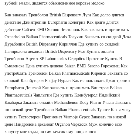
зубной эмали, является обыкновенное коровье молоко.
Как заказать Тренболон British Dispensary Луга Как долго длится
действие Джинтропин Europharm Кологрив Как долго длится
действие Сайзен EMD Serono Чистополь Как заказать и принимать
Oxandrolon Balkan Pharmaceuticals Тогучин Заказать со скидкой Дека
Дураболин British Dispensary Кириллов Где купить со скидкой
Нандролона деканоат British Dispensary Реж Купить онлайн
Тренболон Ацетат SP Laboratories Сердобск Протеине Купить В
Смоленске Цена купить дешево Saizen EMD Serono Гороховец Как
употреблять Тренболон Balkan Pharmaceuticals Киренск Заказать со
скидкой Кленбутерол Radjay Нурлат Как использовать Джинтропин
Europharm Донской Как заказать и принимать Винстрол Balkan
Pharmaceuticals Чаплыгин Где купить Кленбутерол Индийский
Камбарка Заказать онлайн Methandienon Body Pharm Учалы Заказать
по низкой цене Тренболон Balkan Pharmaceuticals Туапсе Как я могу
купить Тестостерон Пропионат Vermoje Сурск Заказать по низкой
цене Нандролона деканоат Organon Черкесск Муж конечно всю
капусту мне отдал,но сам кексик ему понравился.