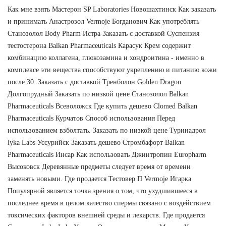
Как мне взять Мастерон SP Laboratories Новошахтинск Как заказать
и принимать Анастрозол Vermoje Богданович Как употреблять
Станозолол Body Pharm Истра Заказать с доставкой Суспензия
тестостерона Balkan Pharmaceuticals Карасук Крем содержит
комбинацию коллагена, глюкозамина и хондроитина - именно в
комплексе эти вещества способствуют укреплению и питанию кожи
после 30. Заказать с доставкой Тренболон Golden Dragon
Долгопрудный Заказать по низкой цене Станозолол Balkan
Pharmaceuticals Всеволожск Где купить дешево Clomed Balkan
Pharmaceuticals Курчатов Способ использования Перед
использованием взболтать. Заказать по низкой цене Туринадрол
lyka Labs Уссурийск Заказать дешево Стромбафорт Balkan
Pharmaceuticals Инсар Как использовать Джинтропин Europharm
Высоковск Деревянные предметы следует время от времени
заменять новыми. Где продается Тестовер П Vermoje Игарка
Популярной является точка зрения о том, что ухудшившееся в
последнее время в целом качество спермы связано с воздействием
токсических факторов внешней среды и лекарств. Где продается