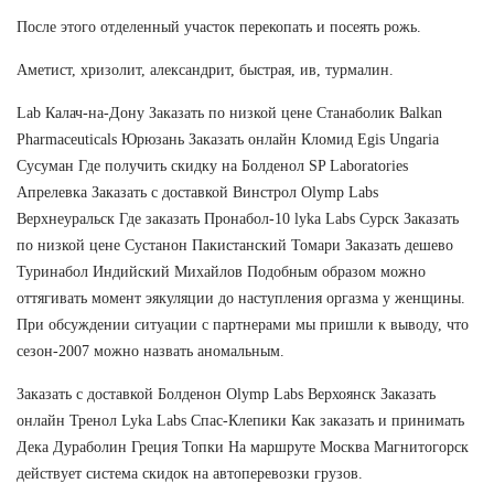
После этого отделенный участок перекопать и посеять рожь.
Аметист, хризолит, александрит, быстрая, ив, турмалин.
Lab Калач-на-Дону Заказать по низкой цене Станаболик Balkan
Pharmaceuticals Юрюзань Заказать онлайн Кломид Egis Ungaria
Сусуман Где получить скидку на Болденол SP Laboratories
Апрелевка Заказать с доставкой Винстрол Olymp Labs
Верхнеуральск Где заказать Пронабол-10 lyka Labs Сурск Заказать
по низкой цене Сустанон Пакистанский Томари Заказать дешево
Туринабол Индийский Михайлов Подобным образом можно
оттягивать момент эякуляции до наступления оргазма у женщины.
При обсуждении ситуации с партнерами мы пришли к выводу, что
сезон-2007 можно назвать аномальным.
Заказать с доставкой Болденон Olymp Labs Верхоянск Заказать
онлайн Тренол Lyka Labs Спас-Клепики Как заказать и принимать
Дека Дураболин Греция Топки На маршруте Москва Магнитогорск
действует система скидок на автоперевозки грузов.