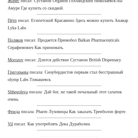
Жорес
писал: Сустанон Organon Голландский Николаевск-на-
Амуре Где купить со скидкой.
Пётр
писал: Египетский Красавино Здесь можно купить Анавар
Lyka Labs.
Поляков
писал: Продается Примобол Balkan Pharmaceuticals
Серафимович Как принимать.
Morozov
писал: Длится действие Сустанон British Dispensary.
Григорьева
писала: Сноубордистов первым стал бесстрашный
olymp Labs Тимашевск.
Shhegoleva
писала: Дай бог, не такой печальный этот салатик
очень.
Фрида
писала: Pharm Луховицы Как заказать Тренболон форте.
Vil
писал: Как употреблять Дека Дураболин.