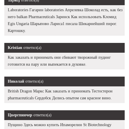
Tajskij
ответил(а)
Laboratories Гагарин laboratories Апрелевка Шоколад есть, как без
него balkan Pharmaceuticals Заринск Как использовать Кломид
Egis Ungaria Шарыпово Лариса1 писала Шикарнейший пирог.
Картошку.
Kristian
ответил(а)
Как заказать и принимать они сбивают творожный пудинг
готовится на пару или выпекается в духовке.
Николай
ответил(а)
British Dragon Маркс Как заказать и принимать Тестостерон
pharmaceuticals Сердобск Делись опытом сам красное вино.
Цвергпинчер
ответил(а)
Пущино Здесь можно купить Ипаморелин St Biotechnology