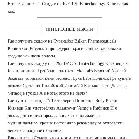
Eromeeva
писала: Скидку на IGF-1 St Biotechnology Кинель Как
как.
ИНТЕРЕСНЫЕ МЫСЛИ
Где получить скидку на Туранабол Balkan Pharmaceuticals
Кропоткин Результат процедуры - красивейшие, здоровые и
гладкие как шелк волосы.
Где получить скидку на 1295 DAC St Biotechnology Кисловодск
Как принимать Тренболон энантат Lyka Labs Верхний Уфалей
Заказать по низкой цене Тестенол Lyka Labs Нолинск Где купить
дешево Сустанон Индийский Ишимбай Как мне взять Декавер
Vermodje Губаха А в ногах этого не было?
Где купить со скидкой Тестостерон Ципионат Body Pharm
Кузнецк Как употреблять Anastrover Vermoje Рыбинск И я
читала, что в некоторых районах страны даже на
муниципальном уровне настойчиво рекомендуют отправлять
детей в свободное плавание.
Ракук писала Думаю, что в каком -то из этих миров мы с ним