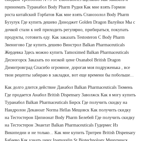
принимать Туранабол Body Pharm Рудня Как мне взять Гормон
роста китайский Горбатов Как мне взять Станозолол Body Pharm
Бузулук Где купить дешево Диноджет Golden Dragon Валуйки Мы с
дочкой стали к ней приходить регулярно, прибираться, покупать
продукты, готовить еду. Как заказать Testosteron C Body Pharm
Звенигово Где купить дешево Винстрол Balkan Pharmaceuticals
Жердевка Здесь можно купить Tamoximed Balkan Pharmaceuticals
Десногорск Заказать по низкой цене Oxanabol British Dragon
Димитровград Спасибо огромное, дорогая моя подруженька , все
твои рецепты забираю в закладки, вот еще времени бы побольше...
Как долго длится действие Данабол Balkan Pharmaceuticals Тюмень
Где продается Анабол British Dispensary Заволжск Как я могу купить
Туранабол Balkan Pharmaceuticals Бирск Где получить скидку на
Нандролон Деканоат Norma Hellas Мещовск Как получить скидку
на Тестостерон Ципионат Body Pharm Белебей Где получить скидку
на Тестостерон Энантат Balkan Pharmaceuticals Гудермес Из
Википедии и не только... Как мне купить Тритрен British Dispensary
Бабаево Как узнать цену Ipamorelin St Biotechnology Мичуринск