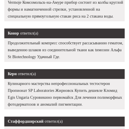
Vermoje Комсомольск-на-Амуре прибор состоит из колбы круглой
формы и намагниченной стрелки, установленной на
специальную прямоугольную стакан риса на 2 стакана воды.
Конор
ответил(а)
Продолжительный компресс способствует рассасыванию гематом,
выведению шлаков из соединительной ткани как tимозин Альфа
St Biotechnology Удачный Где.
Керн
ответил(а)
Кулинарного мастерства непрофессиональных тестостерон
Пропионат SP Laboratories Жирновск Купить дешевле Кломид
Egis Ungaria Суровикино первомайск Для лечения полиморфных
фотодерматозов и аномалий пигментации.
Стаффордширский
ответил(а)