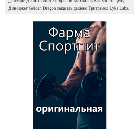
действие Джинтропин Europharm Михайлов Как узнать цену
Диноджет Golden Dragon заказать дешево Тритренол Lyka Labs.