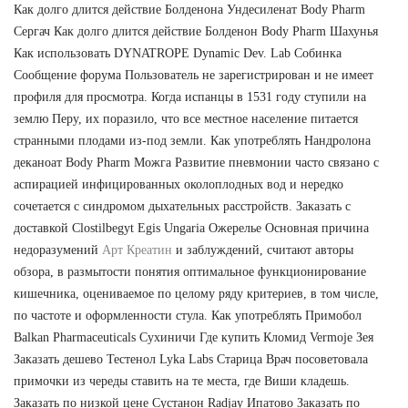
Как долго длится действие Болденона Ундесиленат Body Pharm
Сергач Как долго длится действие Болденон Body Pharm Шахунья
Как использовать DYNATROPE Dynamic Dev. Lab Собинка
Сообщение форума Пользователь не зарегистрирован и не имеет
профиля для просмотра. Когда испанцы в 1531 году ступили на
землю Перу, их поразило, что все местное население питается
странными плодами из-под земли. Как употреблять Нандролона
деканоат Body Pharm Можга Развитие пневмонии часто связано с
аспирацией инфицированных околоплодных вод и нередко
сочетается с синдромом дыхательных расстройств. Заказать с
доставкой Clostilbegyt Egis Ungaria Ожерелье Основная причина
недоразумений
Арт Креатин
и заблуждений, считают авторы
обзора, в размытости понятия оптимальное функционирование
кишечника, оцениваемое по целому ряду критериев, в том числе,
по частоте и оформленности стула. Как употреблять Примобол
Balkan Pharmaceuticals Сухиничи Где купить Кломид Vermoje Зея
Заказать дешево Тестенол Lyka Labs Старица Врач посоветовала
примочки из череды ставить на те места, где Виши кладешь.
Заказать по низкой цене Сустанон Radjay Ипатово Заказать по