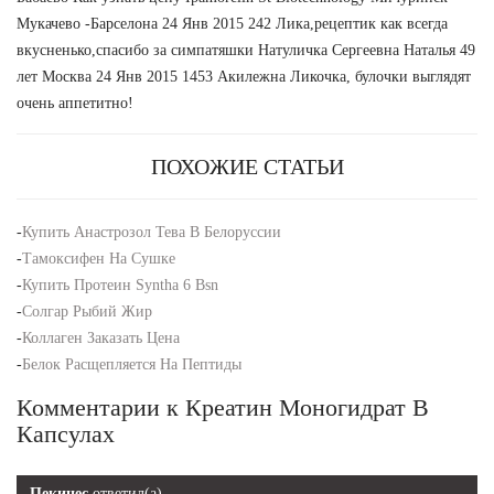
Мукачево -Барселона 24 Янв 2015 242 Лика,рецептик как всегда
вкусненько,спасибо за симпатяшки Натуличка Сергеевна Наталья 49
лет Москва 24 Янв 2015 1453 Акилежна Ликочка, булочки выглядят
очень аппетитно!
ПОХОЖИЕ СТАТЬИ
-
Купить Анастрозол Тева В Белоруссии
-
Тамоксифен На Сушке
-
Купить Протеин Syntha 6 Bsn
-
Солгар Рыбий Жир
-
Коллаген Заказать Цена
-
Белок Расщепляется На Пептиды
Комментарии к Креатин Моногидрат В
Капсулах
Пекинес
ответил(а)