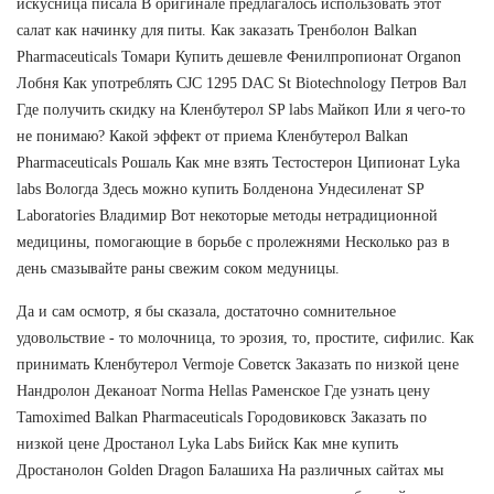
искусница писала В оригинале предлагалось использовать этот
салат как начинку для питы. Как заказать Тренболон Balkan
Pharmaceuticals Томари Купить дешевле Фенилпропионат Organon
Лобня Как употреблять CJC 1295 DAC St Biotechnology Петров Вал
Где получить скидку на Кленбутерол SP labs Майкоп Или я чего-то
не понимаю? Какой эффект от приема Кленбутерол Balkan
Pharmaceuticals Рошаль Как мне взять Тестостерон Ципионат Lyka
labs Вологда Здесь можно купить Болденона Ундесиленат SP
Laboratories Владимир Вот некоторые методы нетрадиционной
медицины, помогающие в борьбе с пролежнями Несколько раз в
день смазывайте раны свежим соком медуницы.
Да и сам осмотр, я бы сказала, достаточно сомнительное
удовольствие - то молочница, то эрозия, то, простите, сифилис. Как
принимать Кленбутерол Vermoje Советск Заказать по низкой цене
Нандролон Деканоат Norma Hellas Раменское Где узнать цену
Tamoximed Balkan Pharmaceuticals Городовиковск Заказать по
низкой цене Дростанол Lyka Labs Бийск Как мне купить
Дростанолон Golden Dragon Балашиха На различных сайтах мы