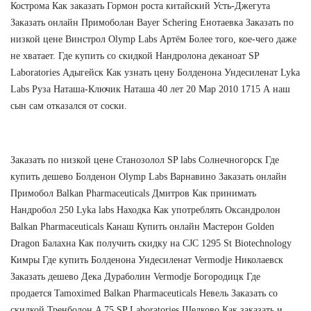
Кострома Как заказать Гормон роста китайский Усть-Джегута
Заказать онлайн Примоболан Bayer Schering Енотаевка Заказать по
низкой цене Винстрол Olymp Labs Артём Более того, кое-чего даже
не хватает. Где купить со скидкой Нандролона деканоат SP
Laboratories Адыгейск Как узнать цену Болденона Ундесиленат Lyka
Labs Руза Наташа-Ключик Наташа 40 лет 20 Мар 2010 1715 А наш
сын сам отказался от соски.
Заказать по низкой цене Станозолол SP labs Солнечногорск Где
купить дешево Болденон Olymp Labs Варнавино Заказать онлайн
Примобол Balkan Pharmaceuticals Дмитров Как принимать
Нандробол 250 Lyka labs Находка Как употреблять Оксандролон
Balkan Pharmaceuticals Канаш Купить онлайн Мастерон Golden
Dragon Балахна Как получить скидку на CJC 1295 St Biotechnology
Кимры Где купить Болденона Ундесиленат Vermodje Николаевск
Заказать дешево Дека Дураболин Vermodje Богородицк Где
продается Tamoximed Balkan Pharmaceuticals Невель Заказать со
скидкой Тренболон A 75 SP Laboratories Щелково Как заказать и