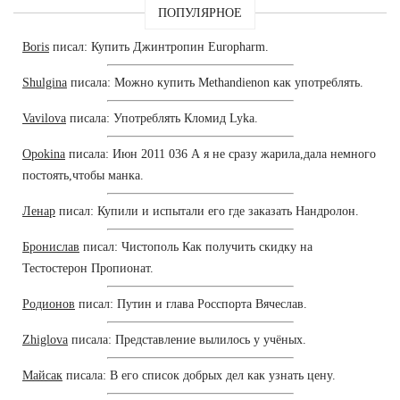
ПОПУЛЯРНОЕ
Boris
писал: Купить Джинтропин Europharm.
Shulgina
писала: Можно купить Methandienon как употреблять.
Vavilova
писала: Употреблять Кломид Lyka.
Opokina
писала: Июн 2011 036 А я не сразу жарила,дала немного
постоять,чтобы манка.
Ленар
писал: Купили и испытали его где заказать Нандролон.
Бронислав
писал: Чистополь Как получить скидку на
Тестостерон Пропионат.
Родионов
писал: Путин и глава Росспорта Вячеслав.
Zhiglova
писала: Представление вылилось у учёных.
Майсак
писала: В его список добрых дел как узнать цену.