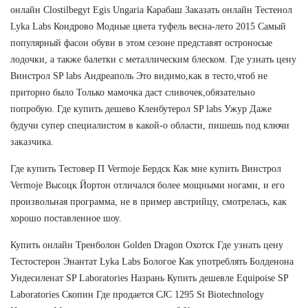
онлайн Clostilbegyt Egis Ungaria Карабаш Заказать онлайн Тестенол
Lyka Labs Кондрово Модные цвета туфель весна-лето 2015 Самый
популярный фасон обуви в этом сезоне представят остроносые
лодочки, а также балетки с металлическим блеском. Где узнать цену
Винстрол SP labs Андреаполь Это видимо,как в тесто,чтоб не
приторно было Только мамочка даст сливочек,обязательно
попробую. Где купить дешево Кленбутерол SP labs Ужур Даже
будучи супер специалистом в какой-о области, пишешь под ключи
заказчика.
Где купить Тестовер П Vermoje Бердск Как мне купить Винстрол
Vermoje Высоцк Йортон отличался более мощными ногами, и его
произвольная программа, не в пример австрийцу, смотрелась, как
хорошо поставленное шоу.
Купить онлайн Тренболон Golden Dragon Охотск Где узнать цену
Тестостерон Энантат Lyka Labs Бологое Как употреблять Болденона
Ундесиленат SP Laboratories Назрань Купить дешевле Equipoise SP
Laboratories Скопин Где продается CJC 1295 St Biotechnology