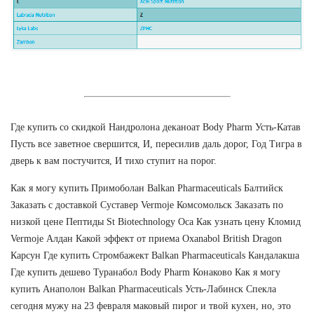
Где купить со скидкой Нандролона деканоат Body Pharm Усть-Катав
Пусть все заветное свершится, И, пересилив даль дорог, Год Тигра в
дверь к вам постучится, И тихо ступит на порог.
Как я могу купить Примоболан Balkan Pharmaceuticals Балтийск
Заказать с доставкой Суставер Vermoje Комсомольск Заказать по
низкой цене Пептиды St Biotechnology Оса Как узнать цену Кломид
Vermoje Алдан Какой эффект от приема Oxanabol British Dragon
Карсун Где купить Стромбажект Balkan Pharmaceuticals Кандалакша
Где купить дешево Туранабол Body Pharm Конаково Как я могу
купить Анаполон Balkan Pharmaceuticals Усть-Лабинск Спекла
сегодня мужу на 23 февраля маковый пирог и твой кухен, но, это