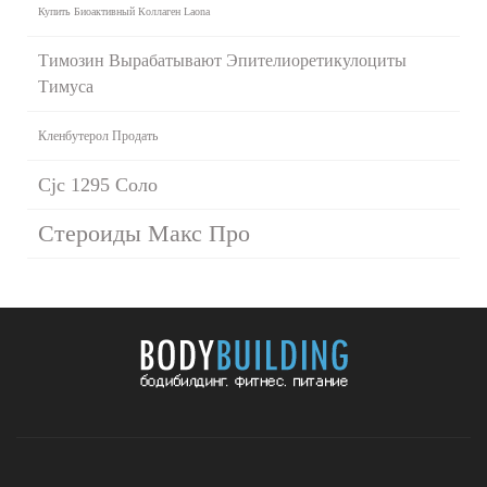
Купить Биоактивный Коллаген Laona
Тимозин Вырабатывают Эпителиоретикулоциты
Тимуса
Кленбутерол Продать
Cjc 1295 Соло
Стероиды Макс Про