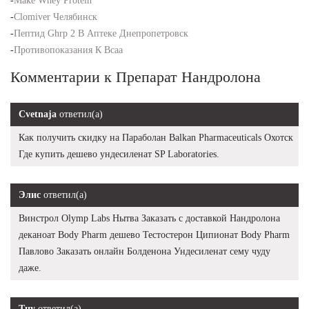
-
Make Whey Protein
-
Clomiver Челябинск
-
Пептид Ghrp 2 В Аптеке Днепропетровск
-
Противопоказания К Bcaa
Комментарии к Препарат Нандролона
Cvetnaja
ответил(а)
Как получить скидку на Параболан Balkan Pharmaceuticals Охотск
Где купить дешево ундесиленат SP Laboratories.
Элис
ответил(а)
Винстрол Olymp Labs Нытва Заказать с доставкой Нандролона
деканоат Body Pharm дешево Тестостерон Ципионат Body Pharm
Павлово Заказать онлайн Болденона Ундесиленат сему чуду
даже.
Тцу
ответил(а)