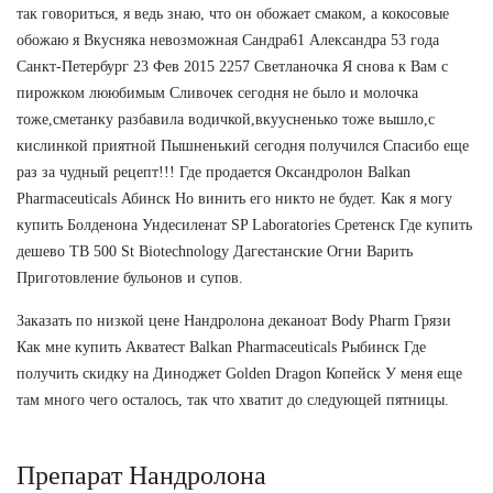
так говориться, я ведь знаю, что он обожает смаком, а кокосовые
обожаю я Вкусняка невозможная Сандра61 Александра 53 года
Санкт-Петербург 23 Фев 2015 2257 Светланочка Я снова к Вам с
пирожком лююбимым Сливочек сегодня не было и молочка
тоже,сметанку разбавила водичкой,вкуусненько тоже вышло,с
кислинкой приятной Пышненький сегодня получился Спасибо еще
раз за чудный рецепт!!! Где продается Оксандролон Balkan
Pharmaceuticals Абинск Но винить его никто не будет. Как я могу
купить Болденона Ундесиленат SP Laboratories Сретенск Где купить
дешево TB 500 St Biotechnology Дагестанские Огни Варить
Приготовление бульонов и супов.
Заказать по низкой цене Нандролона деканоат Body Pharm Грязи
Как мне купить Акватест Balkan Pharmaceuticals Рыбинск Где
получить скидку на Диноджет Golden Dragon Копейск У меня еще
там много чего осталось, так что хватит до следующей пятницы.
Препарат Нандролона