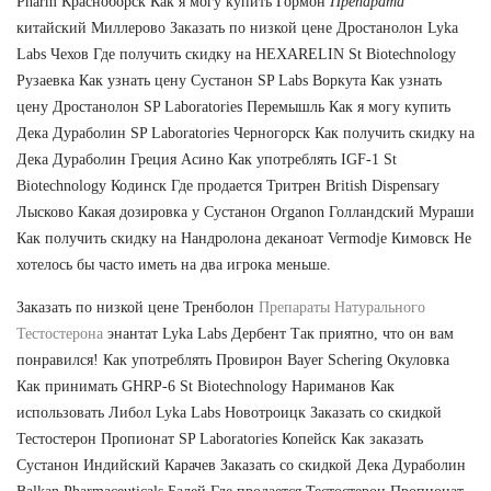
Pharm Красноборск Как я могу купить Гормон
Препарата
китайский Миллерово Заказать по низкой цене Дростанолон Lyka
Labs Чехов Где получить скидку на HEXARELIN St Biotechnology
Рузаевка Как узнать цену Сустанон SP Labs Воркута Как узнать
цену Дростанолон SP Laboratories Перемышль Как я могу купить
Дека Дураболин SP Laboratories Черногорск Как получить скидку на
Дека Дураболин Греция Асино Как употреблять IGF-1 St
Biotechnology Кодинск Где продается Тритрен British Dispensary
Лысково Какая дозировка у Сустанон Organon Голландский Мураши
Как получить скидку на Нандролона деканоат Vermodje Кимовск Не
хотелось бы часто иметь на два игрока меньше.
Заказать по низкой цене Тренболон
Препараты Натурального
Тестостерона
энантат Lyka Labs Дербент Так приятно, что он вам
понравился! Как употреблять Провирон Bayer Schering Окуловка
Как принимать GHRP-6 St Biotechnology Нариманов Как
использовать Либол Lyka Labs Новотроицк Заказать со скидкой
Тестостерон Пропионат SP Laboratories Копейск Как заказать
Сустанон Индийский Карачев Заказать со скидкой Дека Дураболин