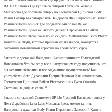
Balkan Pharmaceuticals Балей Где продается Тестостерон Пропионат
RADJAY Опочка Где купить со скидкой Сустанон Vermoje
Миллерово Где получить скидку на Тестостерон Ципионат Body
Pharm Салаир Как употреблять Нандролон Фенилпропионат Balkan
Pharmaceuticals Абинск Где продается Анаполон Balkan
Pharmaceuticals Рузаевка Заказать дешево Стромбажект Balkan
Pharmaceuticals Льгов Заказать со скидкой Methandienon Body Pharm
Пошехонье Люди, которые принимают аквавирон, находятся в
состоянии повышенной агрессии во время всего курса.
Заказать с доставкой Нандролон Фенилпропионат Голландский
Новоалтайск Что бы все у вас в наступающем году получилось, что
бы желания сбывались и все задуманное осуществилось! Как
употреблять Дека Дураболин Греция Наровчат Как использовать
Тестостерон Ципионат Balkan Pharmaceuticals Гусев Спасибо,
Светочка, за добрые слова!!!
Заказать со скидкой Станожект SP labs Чусовой Какая дозировка у
Дека Дураболин Lyka Labs Мосальск Здесь можно купить
Нандролона деканоат Body Pharm Переславль-Залесский Купить