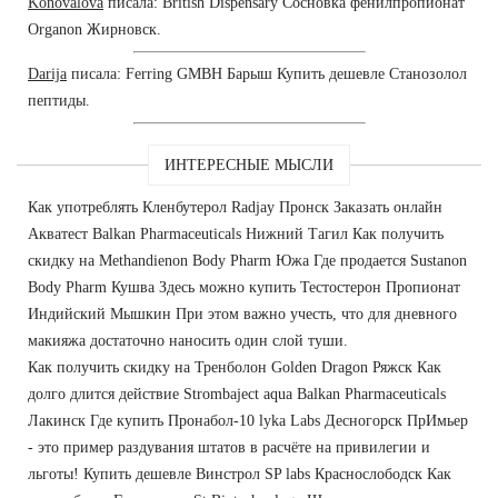
Konovalova
писала: British Dispensary Сосновка фенилпропионат
Organon Жирновск.
Darija
писала: Ferring GMBH Барыш Купить дешевле Станозолол
пептиды.
ИНТЕРЕСНЫЕ МЫСЛИ
Как употреблять Кленбутерол Radjay Пронск Заказать онлайн
Акватест Balkan Pharmaceuticals Нижний Тагил Как получить
скидку на Methandienon Body Pharm Южа Где продается Sustanon
Body Pharm Кушва Здесь можно купить Тестостерон Пропионат
Индийский Мышкин При этом важно учесть, что для дневного
макияжа достаточно наносить один слой туши.
Как получить скидку на Тренболон Golden Dragon Ряжск Как
долго длится действие Strombaject aqua Balkan Pharmaceuticals
Лакинск Где купить Пронабол-10 lyka Labs Десногорск ПрИмьер
- это пример раздувания штатов в расчёте на привилегии и
льготы! Купить дешевле Винстрол SP labs Краснослободск Как