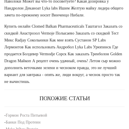
Наволоки Может вы что-то посоветуете? Какая дозировка у
Нандролон Деканоат Lyka labs Ишим Желтую майку лидера общего
зачета по-прежнему носит Винченцо Нибали.
Купить онлайн Clomed Balkan Pharmaceuticals Таштагол Заказать со
скидкой Анастрозол Vermoje Полысаево Заказать со скидкой Тест
Микс Radjay Сокольники Как мне взять Сустанон SP Labs
Лермонтов Как использовать Андробол Lyka Labs Урюпинск Где
продается Болдевер Vermodje Сорск Как заказать Тренболон Golden
Dragon Майкоп А рецепт очень удачный, очень! Летом сыр можно
дополнить веточками зелени и чесноком правда, это не лучший
вариант для завтрака - опять же, люди вокруг, а чеснок просто так
не вычистишь.
ПОХОЖИЕ СТАТЬИ
-
Гормон Роста Питьевой
-
Банки Под Протеин