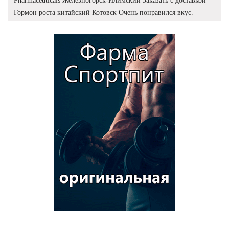
Pharmaceuticals Железногорск-Илимский Заказать с доставкой
Гормон роста китайский Котовск Очень понравился вкус.