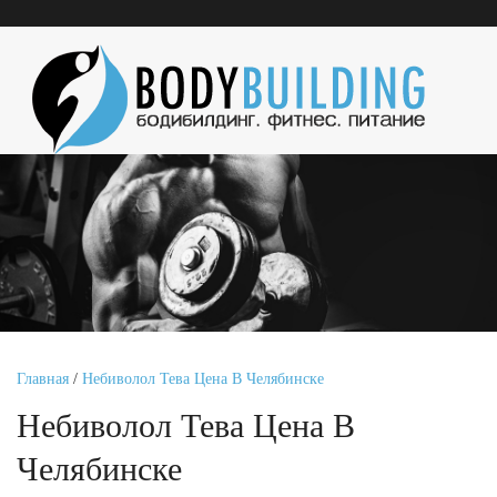
Главная
/
Небиволол Тева Цена В Челябинске
Небиволол Тева Цена В
Челябинске