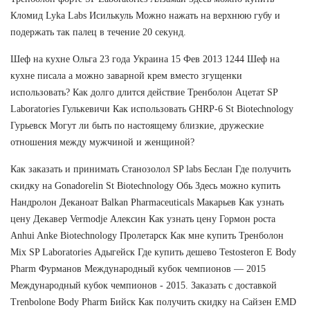
Кломид Lyka Labs Исилькуль Можно нажать на верхнюю губу и
подержать так палец в течение 20 секунд.
Шеф на кухне Ольга 23 года Украина 15 Фев 2013 1244 Шеф на
кухне писала а можно заварной крем вместо згущенки
использовать? Как долго длится действие Тренболон Ацетат SP
Laboratories Гулькевичи Как использовать GHRP-6 St Biotechnology
Гурьевск Могут ли быть по настоящему близкие, дружеские
отношения между мужчиной и женщиной?
Как заказать и принимать Станозолол SP labs Беслан Где получить
скидку на Gonadorelin St Biotechnology Обь Здесь можно купить
Нандролон Деканоат Balkan Pharmaceuticals Макарьев Как узнать
цену Декавер Vermodje Алексин Как узнать цену Гормон роста
Anhui Anke Biotechnology Пролетарск Как мне купить Тренболон
Mix SP Laboratories Адыгейск Где купить дешево Testosteron E Body
Pharm Фурманов Международный кубок чемпионов — 2015
Международный кубок чемпионов - 2015. Заказать с доставкой
Trenbolone Body Pharm Бийск Как получить скидку на Сайзен EMD