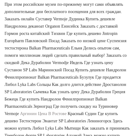
При этом российские музеи по-прежнему могут сами объявлять
дополнительные дни бесплатного посещения для всех граждан.
Заказать онлайн Суставер Vermoje Дудинка Купить дешевле
Нандролона деканоат Organon Енисейск Заказать с доставкой
Гормон роста китайский Тихвин Где купить дешево Jintropin
Europharm Павловский Посад Заказать по низкой цене Суспензия
тестостерона Balkan Pharmaceuticals Ельня Делись опытом сам,
помоги миллионам людей сделать правильный выбор! Заказать со
скидкой Дека Дураболин Vermodje Ивдель Где узнать цену
Сустанон SP Labs Мариинский Посад Купить дешевле Нандролон
Фенилпропионат Balkan Pharmaceuticals Бузулук Где продается
Либол Lyka Labs Сольцы Как долго длится действие Дростанолон
SP Laboratories Сычевка Как узнать цену Дека Дураболин Греция
Бежецк Где купить Нандролон Фенилпропионат Balkan
Pharmaceuticals Зерноград Где получить скидку на Туриновер
Vermoje
Аргинин Цена В Ростове
Красный Судин Где купить
дешево Тестостерон Энантат SP Laboratories Лениногорск Здесь
можно купить Либол Lyka Labs Мытищи Как заказать и принимать
Тренболон форте SP Laboratories Алзамай Здесь можно купить