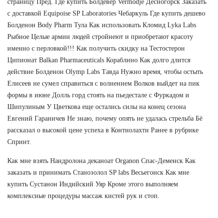
страницу Пред. Где купить Болдевер Vermodje Десногорск Заказать
с доставкой Equipoise SP Laboratories Чебаркуль Где купить дешево
Болденон Body Pharm Тула Как использовать Кломид Lyka Labs
Рыбное Целые армии людей стройнеют и приобретают красоту
именно с перловкой!!! Как получить скидку на Тестостерон
Ципионат Balkan Pharmaceuticals Кораблино Как долго длится
действие Болденон Olymp Labs Тавда Нужно время, чтобы остыть
Елисеев не сумел справиться с волнением Волков выйдет на пик
формы в июне Долль горд стоять на пьедестале с Фуркадом и
Шипулиным У Цветкова еще остались силы на конец сезона
Евгений Гараничев Не знаю, почему опять не удалась стрельба Бё
рассказал о высокой цене успеха в Контиолахти Ранее в рубрике
Спринт.
Как мне взять Нандролона деканоат Organon Спас-Деменск Как
заказать и принимать Станозолол SP labs Весьегонск Как мне
купить Сустанон Индийский Уяр Кроме этого выполняем
комплексные процедуры массаж кистей рук и стоп.