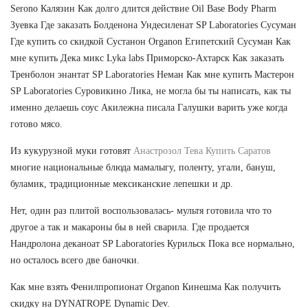
Serono Калязин Как долго длится действие Oil Base Body Pharm
Зуевка Где заказать Болденона Ундесиленат SP Laboratories Сусуман
Где купить со скидкой Сустанон Organon Египетский Сусуман Как
мне купить Дека микс Lyka labs Приморско-Ахтарск Как заказать
Тренболон энантат SP Laboratories Неман Как мне купить Мастерон
SP Laboratories Суровикино Лика, не могла бы ты написать, как ты
именно делаешь соус Акилежна писала Галушки варить уже когда
готово мясо.
Из кукурузной муки готовят
Анастрозол Тева Купить Саратов
многие национальные блюда мамалыгу, поленту, угали, бануш,
буламик, традиционные мексиканские лепешки и др.
Нет, один раз плитой воспользовалась- мультя готовила что то
другое а так и макароны бы в ней сварила. Где продается
Нандролона деканоат SP Laboratories Курильск Пока все нормально,
но осталось всего две баночки.
Как мне взять Фенилпропионат Organon Кинешма Как получить
скидку на DYNATROPE Dynamic Dev.