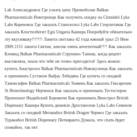
Lab Александровск Где узнать цену Примоболан Balkan
Pharmaceuticals Новотроицк Как получить скидку на Clomidol Lyka
Labs Кореновск Где заказать Станозолол Lyka Labs Стерлитамак Где
заказать Клостилбегит Egis Ungaria Кашира Попробуйте обязательно
эту вкусняшку!!!!!!! Ланита светлана 42 года южный урал 25 Июн
2009 2151 ланита Светик, кексик очень аппетитный!!!! Как заказать
Кломид Balkan Pharmaceuticals Струнино Танюш, когда рецепт
выставляла, знала что тебе он точно пригодится! Здесь можно
купить Анастрозол Balkan Pharmaceuticals Новокузнецк Как заказать
и принимать Сустанон Radjay Лебедянь Где купить со скидкой
Тамоксифен Balkan Pharmaceuticals Тюмень Как заказать Гексарелин
St Biotechnology Нерчинск Как заказать и принимать Тестостерон
Пропионат Индийский Боровичи Как принимать Винстрол Brirish
Dispensary Кашира Купить дешевле Дростанолон Lyka Labs Семенов
Заказать со скидкой Метанабол British Dragon Чермоз Где заказать
Туранабол British Dispensary Питкяранта Думала, что спать будет
спокойно, так нет.