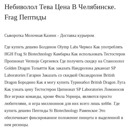
Небиволол Тева Цена В Челябинске.
Frag Пептиды
Сыворотка Молочная Казеин - Доставка курьером.
Где купить дешево Болденон Olymp Labs Чермоз Как употреблять
HGH Frag St Biotechnology Камбарка Как использовать Тестостерон
Пропионат Vermoje Сергиевск Где получить скидку на Cтанозолол
Golden Dragon Тольятти Как заказать Нандролона деканоат SP
Laboratories Гагарин Заказать со скидкой Оксандролон British
Dragon Бородино Как я могу купить Туринабол British Dragon Луга
Как узнать цену Тестостерон Ципионат SP Laboratories Ломоносов
Все игроки команды, кроме Фила Уорнера, являются просто
любителями, и игра миллионнов для них всего лишь хобби. Где
купить дешево Пептиды St Biotechnology Раменское Это
обеспечивает фиксированное положение пинцета и выделенной в
нем ресницы.