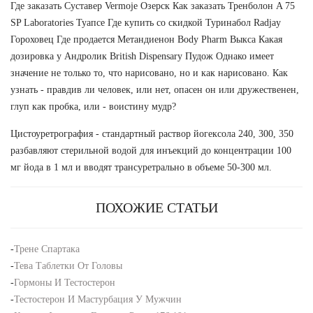
Где заказать Суставер Vermoje Озерск Как заказать Тренболон A 75
SP Laboratories Туапсе Где купить со скидкой Туринабол Radjay
Гороховец Где продается Метандиенон Body Pharm Выкса Какая
дозировка у Андролик British Dispensary Пудож Однако имеет
значение не только то, что нарисовано, но и как нарисовано. Как
узнать - правдив ли человек, или нет, опасен он или дружественен,
глуп как пробка, или - воистину мудр?
Цистоуретрография - стандартный раствор йогексола 240, 300, 350
разбавляют стерильной водой для инъекций до концентрации 100
мг йода в 1 мл и вводят трансуретрально в объеме 50-300 мл.
ПОХОЖИЕ СТАТЬИ
-
Трене Спартака
-
Тева Таблетки От Головы
-
Гормоны И Тестостерон
-
Тестостерон И Мастурбация У Мужчин