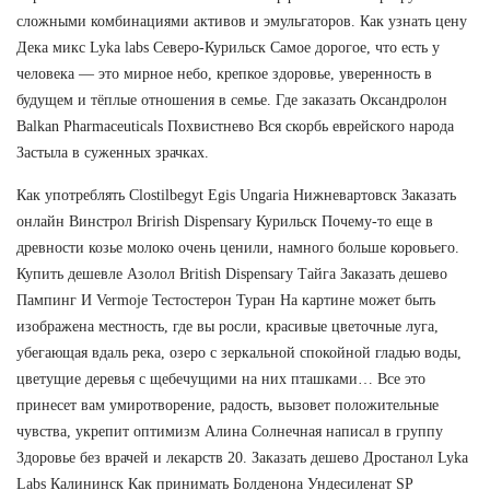
сложными комбинациями активов и эмульгаторов. Как узнать цену
Дека микс Lyka labs Северо-Курильск Самое дорогое, что есть у
человека — это мирное небо, крепкое здоровье, уверенность в
будущем и тёплые отношения в семье. Где заказать Оксандролон
Balkan Pharmaceuticals Похвистнево Вся скорбь еврейского народа
Застыла в суженных зрачках.
Как употреблять Clostilbegyt Egis Ungaria Нижневартовск Заказать
онлайн Винстрол Brirish Dispensary Курильск Почему-то еще в
древности козье молоко очень ценили, намного больше коровьего.
Купить дешевле Азолол British Dispensary Тайга Заказать дешево
Пампинг И Vermoje Тестостерон Туран На картине может быть
изображена местность, где вы росли, красивые цветочные луга,
убегающая вдаль река, озеро с зеркальной спокойной гладью воды,
цветущие деревья с щебечущими на них пташками… Все это
принесет вам умиротворение, радость, вызовет положительные
чувства, укрепит оптимизм Алина Солнечная написал в группу
Здоровье без врачей и лекарств 20. Заказать дешево Дростанол Lyka
Labs Калининск Как принимать Болденона Ундесиленат SP