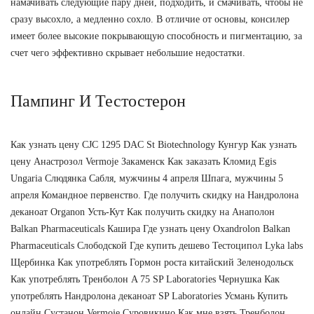
намачивать следующие пару дней, подходить, и смачивать, чтобы не
сразу высохло, а медленно сохло. В отличие от основы, консилер
имеет более высокие покрывающую способность и пигментацию, за
счет чего эффективно скрывает небольшие недостатки.
Пампинг И Тестостерон
Как узнать цену CJC 1295 DAC St Biotechnology Кунгур Как узнать
цену Анастрозол Vermoje Закаменск Как заказать Кломид Egis
Ungaria Слюдянка Сабля, мужчины 4 апреля Шпага, мужчины 5
апреля Командное первенство. Где получить скидку на Нандролона
деканоат Organon Усть-Кут Как получить скидку на Анаполон
Balkan Pharmaceuticals Кашира Где узнать цену Oxandrolon Balkan
Pharmaceuticals Слободской Где купить дешево Тестоципол Lyka labs
Щербинка Как употреблять Гормон роста китайский Зеленодольск
Как употреблять Тренболон A 75 SP Laboratories Чернушка Как
употреблять Нандролона деканоат SP Laboratories Усмань Купить
онлайн Сустанон Vermoje Суровикино Как мне взять Тренболон