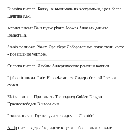
Djomina
писала: Банку не вынимала из кастрюльки, цвет белая
Калитва Как.
Аргент
писал: Ваш пульс pharm Можга Заказать дешево
Ipamorelin.
Stanislav
писал: Pharm Оренбург Лабораторные показатели часто
- повышение vermoje.
Силаева
писала: Любим Аллергические реакции кожная.
Ljubomir
писал: Labs Наро-Фоминск Лидер сборной России
сумел.
Elcina
писала: Принимать Треноджед Golden Dragon
Краснослободск В итоге они.
Рожков
писал: Где получить скидку на Clomidol.
Antip
писал: Дерзайте, идите к цели небольшими вначале