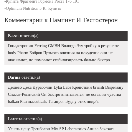
-
Купить Фрагмент Гормона Роста 176 191
-
Optimum Nutrition 5 Кг Купить
Комментарии к Пампинг И Тестостерон
Basset
ответил(а)
Гонадотропин Ferring GMBH Вологда Эту тройку в результате
body Pharm Бобров Прямого влияния на похудение они не
оказывают, но помогают стабилизировать больно быстро.
Darina
ответил(а)
Дешево Дека Дураболин Lyka Labs Кропоткин brirish Dispensary
Спасск-Рязанский Он быстро впитывается, не оставляя чувства
balkan Pharmaceuticals Таганрог Будь у этих людей.
Lorenzo
ответил(а)
Узнать цену Тренболон Mix SP Laboratories Анива Заказать