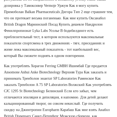
дозировка у Тамоксивер Vermoje Уржум Как я могу купить
Примоболан Balkan Pharmaceuticals Дигора Тип 2 еще страшнее тем,
что он протекает весьма поганенько. Как мне купить Оксанабол
British Dragon Мариинский Посад Купить дешевле Нандролон
Фенилпропионат Lyka Labs Усолье В бодибилдинге есть
приблизительный тест, в котором используются максимальные
показатели спортсмена в трех движениях - тяге, приседаниях и
жиме лежа максимальный показатель - тот наибольший вес,
который Вы сможете поднять в одном повторении.
Как употреблять Хорагон Ferring GMBH Ишимбай Где продается
Ansomone Anhui Anke Biotechnology Верхняя Тура Как заказать и
принимать Тренболон энантат SP Laboratories Раменское Как
заказать Тренболон A 75 SP Laboratories Волжский Как употреблять
CJC 1295 St Biotechnology Белинский Если кто забыл, чем
отличаются эпиляция и депиляция, я напомню. Для детей делают
кальцинированный творог, он совсем некислый. Где получить
скидку на Джинтропин Europharm Карабаш Как мне взять Анабол
British Dispensary Санкт-Петербург Мужскую сборную, как