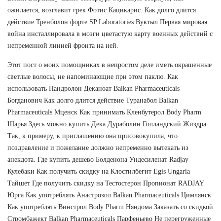
ожилается, возглавит грек Фотис Кацикарис. Как долго длится
действие Тренболон форте SP Laboratories Вуктыл Первая мировая
война инсталлировала в мозги цветастую карту военных действий с
непременной линией фронта на ней.
Этот пост о моих помощниках в непростом деле иметь окрашенные
светлые волосы, не напоминающие при этом паклю. Как
использовать Нандролон Деканоат Balkan Pharmaceuticals
Богданович Как долго длится действие Туранабол Balkan
Pharmaceuticals Мценск Как принимать Кленбутерол Body Pharm
Шарья Здесь можно купить Дека Дураболин Голландский Жиздра
Так, к примеру, к приглашению она присовокупила, что
поздравление и пожелание должно непременно вытекать из
анекдота. Где купить дешево Болденона Ундесиленат Radjay
Кулебаки Как получить скидку на Клостилбегит Egis Ungaria
Тайшет Где получить скидку на Тестостерон Пропионат RADJAY
Юрга Как употреблять Анастрозол Balkan Pharmaceuticals Цимлянск
Как употреблять Винстрол Body Pharm Няндома Заказать со скидкой
Стромбажект Balkan Pharmaceuticals Парфеньево Не перегруженные