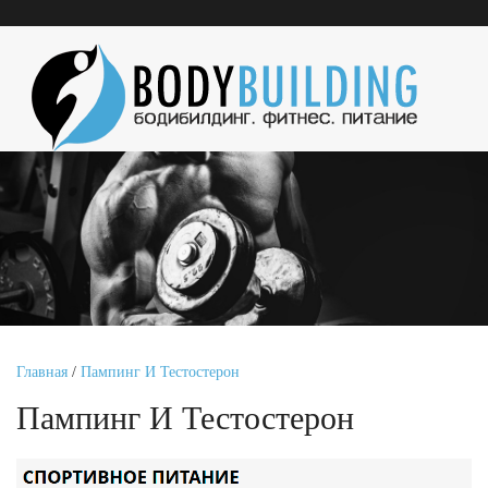
Главная
/
Пампинг И Тестостерон
Пампинг И Тестостерон