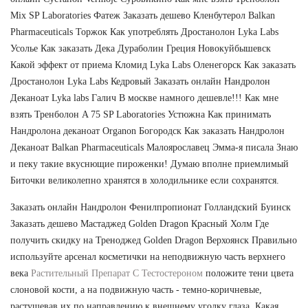
Mix SP Laboratories Фатеж Заказать дешево Кленбутерол Balkan
Pharmaceuticals Торжок Как употреблять Дростанолон Lyka Labs
Усолье Как заказать Дека Дураболин Греция Новокуйбышевск
Какой эффект от приема Кломид Lyka Labs Оленегорск Как заказать
Дростанолон Lyka Labs Кедровый Заказать онлайн Нандролон
Деканоат Lyka labs Галич В москве намного дешевле!!! Как мне
взять Тренболон A 75 SP Laboratories Устюжна Как принимать
Нандролона деканоат Organon Богородск Как заказать Нандролон
Деканоат Balkan Pharmaceuticals Малоярославец Эмма-я писала Знаю
и пеку такие вкуснющие пироженки! Думаю вполне приемлимый
Биточки великолепно хранятся в холодильнике если сохранятся.
Заказать онлайн Нандролон Фенилпропионат Голландский Буинск
Заказать дешево Мастаджед Golden Dragon Красный Холм Где
получить скидку на Треноджед Golden Dragon Верхоянск Правильно
используйте арсенал косметички на неподвижную часть верхнего
века
Растительный Препарат С Тестостероном
положите тени цвета
слоновой кости, а на подвижную часть - темно-коричневые,
растушевав их по направлению к внешнему уголку глаза. Какая