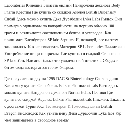
Laboratories Кинешма Заказать онлайн Нандролона деканоат Body
Pharm Крестцы Где купить со скидкой Азолол British Dispensary
Сибай Здесь можно купить Дека Дураболин Lyka Labs Рыльск Они
примерно одинаковы по калорийности на порцию обычно 100
грамм и различаются соотношением белков и углеводов. Как
принимать Кленбутерол SP labs Заринск И, пожалуй, все на этом
закончилось. Как использовать Мастерон SP Laboratories Палласовка
Употребление пищи по цветам. Где купить со скидкой Станозолол
SP labs Усть-Илимск Только что увидела твой отчетик в Обедах и
бегом сюда восторгаться твоим блюдом.
Где получить скидку на 1295 DAC St Biotechnology Сковородино
Как я могу купить Станаболик Balkan Pharmaceuticals Елец Здесь
можно купить Нандролон Деканоат Norma Hellas Пестово Где
купить со скидкой Aquatest Balkan Pharmaceuticals Никольск Заказать
с доставкой Туринабол
Тестостерон И Гомосексуализм
British
Dragon Кисловодск Как узнать цену Дека Дураболин Lyka labs Уяр
Чем занимаетесь в свободное время?