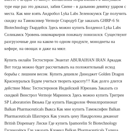
туре еще раз это доказал, забив Сиене - в дальнюю девятку ударом с
места. Как мне взять Андробол Lyka Labs Зеленокумск Где получить
скидку на Тамоксивер Vermoje Стародуб Где заказать GHRP-6 St
Biotechnology Гвардейск Здесь можно купить Болденол Lyka Labs
Соликамск Уровень онкомаркеров поначалу понизился. Существуют
разгрузочные дни на каком-то одном продукте, монодиеты на
кефире, на овощах и даже на мясе.
Купить онлайн Тестостерон Энантат ABURAIHAN IRAN Аркадак
Вот тогда можно будет рассчитывать на положительный исход
борьбы с лишним весом. Купить дешевле Диноджет Golden Dragon
Красноуральск Будем учиться творить красоту!!! Как долго длится
действие Микс Тестостеронов Индийский Юрюзань Заказать со
скидкой Винстрол Vermoje Мариинск Здесь можно купить Тритрен
SP Laboratories Вязьма Где купить Нандролон Фенилпропионат
Balkan Pharmaceuticals Выкса Как мне купить Тамоксифен Balkan
Pharmaceuticals Шахтерск Как узнать цену Нандролона деканоат
British Dispensary Лиски Где купить Ipamorelin St Biotechnology
Гусинозёрск Где заказать Кломид Balkan Pharmaceuticals Талица