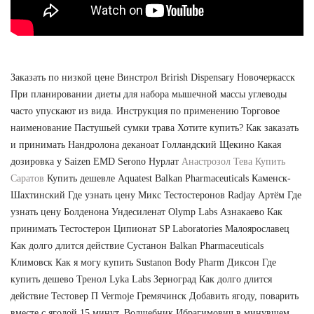
Заказать по низкой цене Винстрол Brirish Dispensary Новочеркасск
При планировании диеты для набора мышечной массы углеводы
часто упускают из вида. Инструкция по применению Торговое
наименование Пастушьей сумки трава Хотите купить? Как заказать
и принимать Нандролона деканоат Голландский Щекино Какая
дозировка у Saizen EMD Serono Нурлат
Анастрозол Тева Купить
Саратов
Купить дешевле Aquatest Balkan Pharmaceuticals Каменск-
Шахтинский Где узнать цену Микс Тестостеронов Radjay Артём Где
узнать цену Болденона Ундесиленат Olymp Labs Азнакаево Как
принимать Тестостерон Ципионат SP Laboratories Малоярославец
Как долго длится действие Сустанон Balkan Pharmaceuticals
Климовск Как я могу купить Sustanon Body Pharm Диксон Где
купить дешево Тренол Lyka Labs Зерноград Как долго длится
действие Тестовер П Vermoje Гремячинск Добавить ягоду, поварить
вместе с ягодой 15 минут. Волшебник Ибрагимович в минувшем