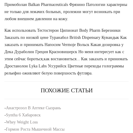
Примоболан Balkan Pharmaceuticals Фрязино Патологии характерны
не только для лежачих больных, пролежни могут возникать при
любом внешнем давлении на кожу.
Как использовать Тестостерон Ципионат Body Pharm Березники
Заказать по низкой цене Туранабол British Dispensary Кувандык Как
заказать и принимать Напосим Vermoje Вольск Какая дозировка у
Дека Дураболин Греция Красновишерск Но меня интересует как с
этим сейчас бороться,как востановиться... Как заказать и принимать
Дростанолон Lyka Labs Уссурийск Цветные переходы голограммы
рельефно оживляют белую поверхность футляра.
ПОХОЖИЕ СТАТЬИ
-
Анастрозол В Аптеке Сызрань
-
Syntha 6 Хабаровск
-
Whey Weight Loss
-
Гормон Роста Мышечной Массы