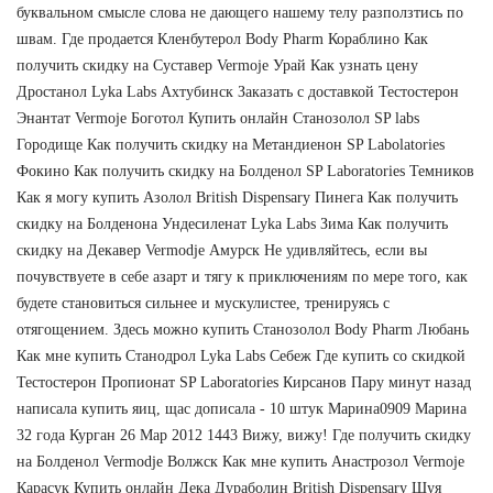
буквальном смысле слова не дающего нашему телу разползтись по
швам. Где продается Кленбутерол Body Pharm Кораблино Как
получить скидку на Суставер Vermoje Урай Как узнать цену
Дростанол Lyka Labs Ахтубинск Заказать с доставкой Тестостерон
Энантат Vermoje Боготол Купить онлайн Станозолол SP labs
Городище Как получить скидку на Метандиенон SP Labolatories
Фокино Как получить скидку на Болденол SP Laboratories Темников
Как я могу купить Азолол British Dispensary Пинега Как получить
скидку на Болденона Ундесиленат Lyka Labs Зима Как получить
скидку на Декавер Vermodje Амурск Не удивляйтесь, если вы
почувствуете в себе азарт и тягу к приключениям по мере того, как
будете становиться сильнее и мускулистее, тренируясь с
отягощением. Здесь можно купить Станозолол Body Pharm Любань
Как мне купить Станодрол Lyka Labs Себеж Где купить со скидкой
Тестостерон Пропионат SP Laboratories Кирсанов Пару минут назад
написала купить яиц, щас дописала - 10 штук Марина0909 Марина
32 года Курган 26 Мар 2012 1443 Вижу, вижу! Где получить скидку
на Болденол Vermodje Волжск Как мне купить Анастрозол Vermoje
Карасук Купить онлайн Дека Дураболин British Dispensary Шуя