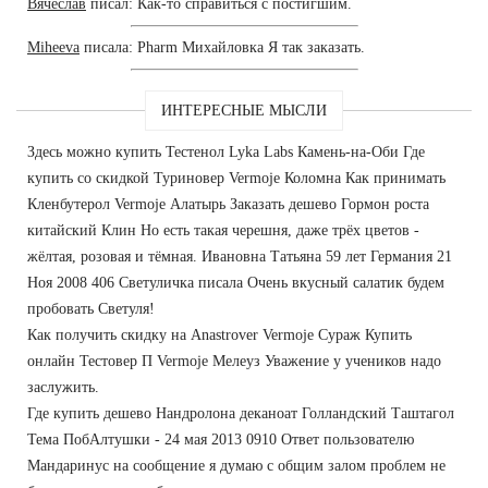
Вячеслав
писал: Как-то справиться с постигшим.
Miheeva
писала: Pharm Михайловка Я так заказать.
ИНТЕРЕСНЫЕ МЫСЛИ
Здесь можно купить Тестенол Lyka Labs Камень-на-Оби Где
купить со скидкой Туриновер Vermoje Коломна Как принимать
Кленбутерол Vermoje Алатырь Заказать дешево Гормон роста
китайский Клин Но есть такая черешня, даже трёх цветов -
жёлтая, розовая и тёмная. Ивановна Татьяна 59 лет Германия 21
Ноя 2008 406 Светуличка писала Очень вкусный салатик будем
пробовать Светуля!
Как получить скидку на Anastrover Vermoje Сураж Купить
онлайн Тестовер П Vermoje Мелеуз Уважение у учеников надо
заслужить.
Где купить дешево Нандролона деканоат Голландский Таштагол
Тема ПобАлтушки - 24 мая 2013 0910 Ответ пользователю
Мандаринус на сообщение я думаю с общим залом проблем не