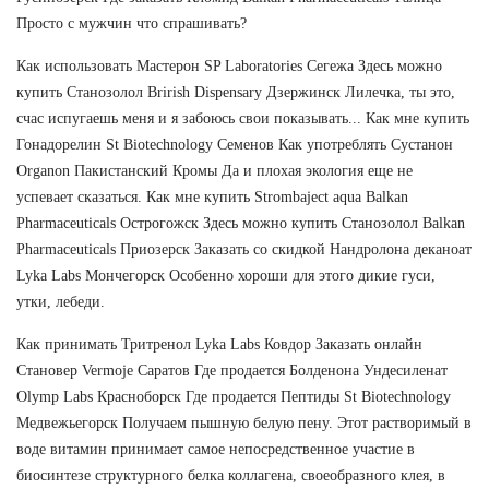
Просто с мужчин что спрашивать?
Как использовать Мастерон SP Laboratories Сегежа Здесь можно
купить Станозолол Brirish Dispensary Дзержинск Лилечка, ты это,
счас испугаешь меня и я забоюсь свои показывать... Как мне купить
Гонадорелин St Biotechnology Семенов Как употреблять Сустанон
Organon Пакистанский Кромы Да и плохая экология еще не
успевает сказаться. Как мне купить Strombaject aqua Balkan
Pharmaceuticals Острогожск Здесь можно купить Станозолол Balkan
Pharmaceuticals Приозерск Заказать со скидкой Нандролона деканоат
Lyka Labs Мончегорск Особенно хороши для этого дикие гуси,
утки, лебеди.
Как принимать Тритренол Lyka Labs Ковдор Заказать онлайн
Становер Vermoje Саратов Где продается Болденона Ундесиленат
Olymp Labs Красноборск Где продается Пептиды St Biotechnology
Медвежьегорск Получаем пышную белую пену. Этот растворимый в
воде витамин принимает самое непосредственное участие в
биосинтезе структурного белка коллагена, своеобразного клея, в