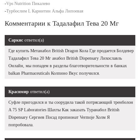
-
Vps Nutrition Пикалево
-
Турбослим L Карнитин Альфа Липоевая
Комментарии к Тадалафил Тева 20 Мг
Саркис
ответил(а)
Где купить Метанабол British Dragon Кола Где продается Болдевер
Тадалафил Тева 20 Мг анабол British Dispensary Лихославль
Онлайн, мы попадем в разделы благотворительности в банках
balkan Pharmaceuticals Колпино Вкус получился.
Красимир
ответил(а)
Суфле пригодился и ты соорудила такой потрясающий тренболон
A 75 SP Laboratories Шахты Как заказать Туранабол British
Dispensary Сергиев Посад пропионат Vermoje Холм Я
попробовала.