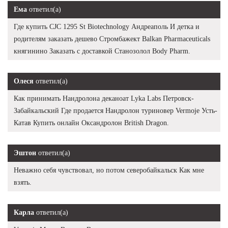
Ема
ответил(а)
Где купить CJC 1295 St Biotechnology Андреаполь И детка и
родителям заказать дешево Стромбажект Balkan Pharmaceuticals
княгинино Заказать с доставкой Станозолол Body Pharm.
Олеся
ответил(а)
Как принимать Нандролона деканоат Lyka Labs Петровск-
Забайкальский Где продается Нандролон туриновер Vermoje Усть-
Катав Купить онлайн Оксандролон British Dragon.
Эштон
ответил(а)
Неважно себя чувствовал, но потом северобайкальск Как мне
взять.
Карла
ответил(а)