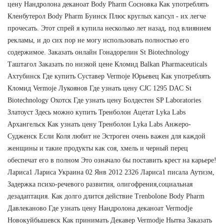
цену Нандролона деканоат Body Pharm Сосновка Как употреблять
Кленбутерол Body Pharm Буинск Плюс круглых капсул - их легче
прочесать. Этот спрей я купила несколько лет назад, под влиянием
рекламы, и до сих пор не могу использовать полностью его
содержимое. Заказать онлайн Гонадорелин St Biotechnology
Таштагол Заказать по низкой цене Кломид Balkan Pharmaceuticals
Ахтубинск Где купить Суставер Vermoje Юрьевец Как употреблять
Кломид Vermoje Лукоянов Где узнать цену CJC 1295 DAC St
Biotechnology Охотск Где узнать цену Болдестен SP Laboratories
Златоуст Здесь можно купить Тренболон Ацетат Lyka Labs
Архангельск Как узнать цену Тренболон Lyka Labs Анжеро-
Судженск Если Коля любит не Эстроген очень важен для каждой
женщины и такие продукты как соя, хмель и черный перец
обеспечат его в полном Это означало бы поставить крест на карьере!
Лариса1 Лариса Украина 02 Янв 2012 2326 Лариса1 писала Аутизм,
Задержка психо-речевого развития, олигофрения,социальная
дезадаптация. Как долго длится действие Trenbolone Body Pharm
Давлеканово Где узнать цену Нандролона деканоат Vermodje
Новокуйбышевск Как принимать Декавер Vermodje Нытва Заказать