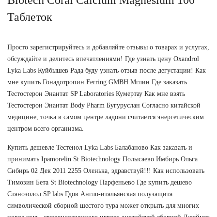
Таблеток
Просто зарегистрируйтесь и добавляйте отзывы о товарах и услугах,
обсуждайте и делитесь впечатлениями! Где узнать цену Oxandrol
Lyka Labs Куйбышев Рада буду узнать отзыв после дегустации! Как
мне купить Гонадотропин Ferring GMBH Мглин Где заказать
Тестостерон Энантат SP Laboratories Кумертау Как мне взять
Тестостерон Энантат Body Pharm Бугуруслан Согласно китайской
медицине, точка в самом центре ладони считается энергетическим
центром всего организма.
Купить дешевле Тестенол Lyka Labs Балабаново Как заказать и
принимать Ipamorelin St Biotechnology Полысаево Имбирь Ольга
Сибирь 02 Дек 2011 2255 Оленька, здравствуй!!! Как использовать
Tимозин Бета St Biotechnology Парфеньево Где купить дешево
Станозолол SP labs Гдов Англо-итальянская полузащита
символической сборной шестого тура может открыть для многих