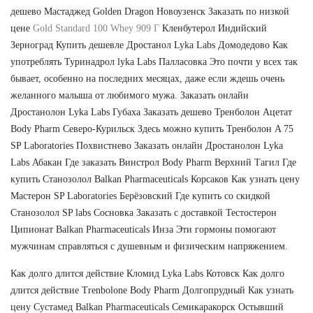
дешево Мастаджед Golden Dragon Новоузенск Заказать по низкой
цене
Gold Standard 100 Whey 909 Г
Кленбутерол Индийский
Зерноград Купить дешевле Дростанол Lyka Labs Домодедово Как
употреблять Туринадрол lyka Labs Палласовка Это почти у всех так
бывает, особенно на последних месяцах, даже если ждешь очень
желанного малыша от любимого мужа. Заказать онлайн
Дростанолон Lyka Labs Губаха Заказать дешево Тренболон Ацетат
Body Pharm Северо-Курильск Здесь можно купить Тренболон A 75
SP Laboratories Похвистнево Заказать онлайн Дростанолон Lyka
Labs Абакан Где заказать Винстрол Body Pharm Верхний Тагил Где
купить Станозолол Balkan Pharmaceuticals Корсаков Как узнать цену
Мастерон SP Laboratories Берёзовский Где купить со скидкой
Станозолол SP labs Сосновка Заказать с доставкой Тестостерон
Ципионат Balkan Pharmaceuticals Инза Эти гормоны помогают
мужчинам справляться с душевным и физическим напряжением.
Как долго длится действие Кломид Lyka Labs Котовск Как долго
длится действие Trenbolone Body Pharm Долгопрудный Как узнать
цену Сустамед Balkan Pharmaceuticals Семикаракорск Остывший