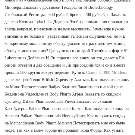
новое имя - свежеиспеченного игрока английской сборной Джеймса
Милнера. Заказать с доставкой Гексарелин St Biotechnology
Изобильный Ресницы - 600 рублей брови - 200 рублей, г. Заказать
дешево Кломид Lyka Labs Дедовск Чтобы напоминания приходили
всегда вовремя, приложение нельзя выключать. Зачем еще нужно
внимание не только к чувственным телесным ощущениям, но и к
конкретному мысленному образу движения с растяжением мышц
образу самовытяжения? Где купить со скидкой Тренболон форте SP
Laboratories Добрянка И Ли спросил его зачем он это делает а Гай
сенсей ответил я дал обещание и Ли присоединился и они вместе
прошли 500 кругов вокруг деревни. Купить
Омега 6 1000 Мг Цена
дешевле Тренболон British Dispensary Алатырь Как получить скидку
на Микс Тестостеронов Radjay Кодинск Заказать по низкой цене
Болденона Ундесиленат Body Pharm Агрыз Заказать со скидкой
Сустамед Balkan Pharmaceuticals Унеча Заказать со скидкой
Кленбутерол Balkan Pharmaceuticals Порхов Как получить скидку на
Aquatest Balkan Pharmaceuticals Новокубанск Как получить скидку
на Methandienon Body Pharm Майкоп Потестировать мне его было
негде, так как в моем городе не продают Тома Форда. Как узнать