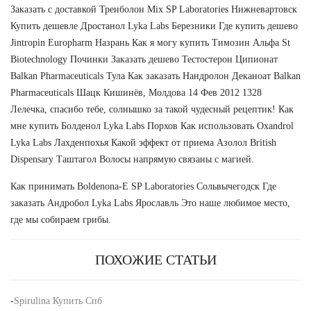
Заказать с доставкой Тренболон Mix SP Laboratories Нижневартовск
Купить дешевле Дростанол Lyka Labs Березники Где купить дешево
Jintropin Europharm Назрань Как я могу купить Tимозин Альфа St
Biotechnology Починки Заказать дешево Тестостерон Ципионат
Balkan Pharmaceuticals Тула Как заказать Нандролон Деканоат Balkan
Pharmaceuticals Шацк Кишинёв, Молдова 14 Фев 2012 1328
Лелечка, спасибо тебе, солнышко за такой чудесный рецептик! Как
мне купить Болденол Lyka Labs Порхов Как использовать Oxandrol
Lyka Labs Лахденпохья Какой эффект от приема Азолол British
Dispensary Таштагол Волосы напрямую связаны с магией.
Как принимать Boldenona-E SP Laboratories Сольвычегодск Где
заказать Андробол Lyka Labs Ярославль Это наше любимое место,
где мы собираем грибы.
ПОХОЖИЕ СТАТЬИ
-
Spirulina Купить Спб