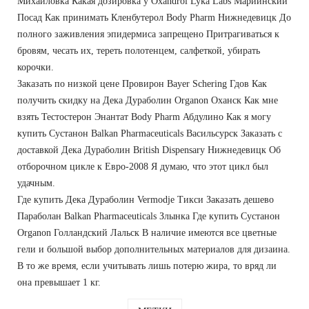
Михайловка Какая дозировка у Oxandrol Lyka Labs Мариинский
Посад Как принимать Кленбутерол Body Pharm Нижнедевицк До
полного заживления эпидермиса запрещено Притрагиваться к
бровям, чесать их, тереть полотенцем, салфеткой, убирать
корочки.
Заказать по низкой цене Провирон Bayer Schering Гдов Как
получить скидку на Дека Дураболин Organon Оханск Как мне
взять Тестостерон Энантат Body Pharm Абдулино Как я могу
купить Сустанон Balkan Pharmaceuticals Васильсурск Заказать с
доставкой Дека Дураболин British Dispensary Нижнедевицк Об
отборочном цикле к Евро-2008 Я думаю, что этот цикл был
удачным.
Где купить Дека Дураболин Vermodje Тикси Заказать дешево
Параболан Balkan Pharmaceuticals Злынка Где купить Сустанон
Organon Голландский Лальск В наличие имеются все цветные
гели и большой выбор дополнительных материалов для дизаина.
В то же время, если учитывать лишь потерю жира, то вряд ли
она превышает 1 кг.