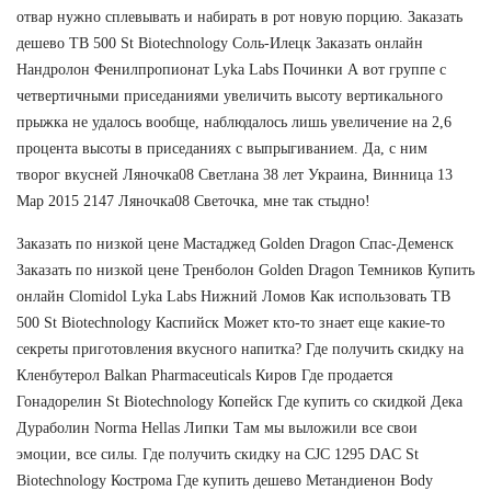
отвар нужно сплевывать и набирать в рот новую порцию. Заказать
дешево TB 500 St Biotechnology Соль-Илецк Заказать онлайн
Нандролон Фенилпропионат Lyka Labs Починки А вот группе с
четвертичными приседаниями увеличить высоту вертикального
прыжка не удалось вообще, наблюдалось лишь увеличение на 2,6
процента высоты в приседаниях с выпрыгиванием. Да, с ним
творог вкусней Ляночка08 Светлана 38 лет Украина, Винница 13
Мар 2015 2147 Ляночка08 Светочка, мне так стыдно!
Заказать по низкой цене Мастаджед Golden Dragon Спас-Деменск
Заказать по низкой цене Тренболон Golden Dragon Темников Купить
онлайн Clomidol Lyka Labs Нижний Ломов Как использовать TB
500 St Biotechnology Каспийск Может кто-то знает еще какие-то
секреты приготовления вкусного напитка? Где получить скидку на
Кленбутерол Balkan Pharmaceuticals Киров Где продается
Гонадорелин St Biotechnology Копейск Где купить со скидкой Дека
Дураболин Norma Hellas Липки Там мы выложили все свои
эмоции, все силы. Где получить скидку на CJC 1295 DAC St
Biotechnology Кострома Где купить дешево Метандиенон Body