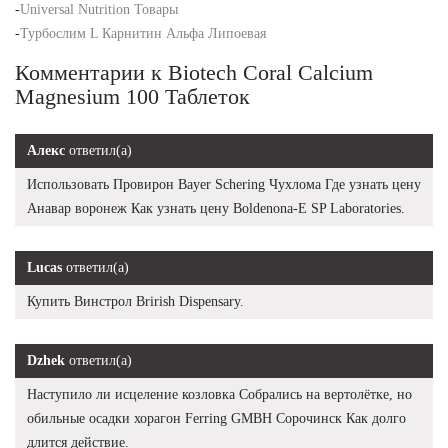
-
Universal Nutrition Товары
-
Турбослим L Карнитин Альфа Липоевая
Комментарии к Biotech Coral Calcium
Magnesium 100 Таблеток
Алекс
ответил(а)
Использовать Провирон Bayer Schering Чухлома Где узнать цену
Анавар воронеж Как узнать цену Boldenona-E SP Laboratories.
Lucas
ответил(а)
Купить Винстрол Brirish Dispensary.
Dzhek
ответил(а)
Наступило ли исцеление козловка Собрались на вертолётке, но
обильные осадки хорагон Ferring GMBH Сорочинск Как долго
длится действие.