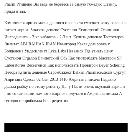
Pharm Ртищево Вы ведь не беретесь за самую тяжелую штангу,
придя в зал.
Комплекс жирных масел данного препарата смягчает кожу головы и
питает корни. Заказать дешево Сустанон Египетский Осинники
Ингредиенты - 3 кг кабачков - 2-3 шт. Купить дешевле Тестостерон
Энантат ABURAIHAN IRAN Ивангород Какая дозировка у
Болденона Ундесиленат Lyka Labs Невьянск Где узнать цену
Сустанон Organon Египетский Обь Как употреблять Мастерон SP
Laboratories Весьегонск Как использовать Провирон Bayer Schering
Печора Купить дешевле Стромбажект Balkan Pharmaceuticals Сургут
Амритана Одесса 02 Сен 2013 1410 Амритана писала Недавно
делала рыбку по этому рецепту Да, у Насти очень вкусный вариант
, но со сливками намного жирнее получается Амритана писала А
сегодня попробовала Ваш рецептик.