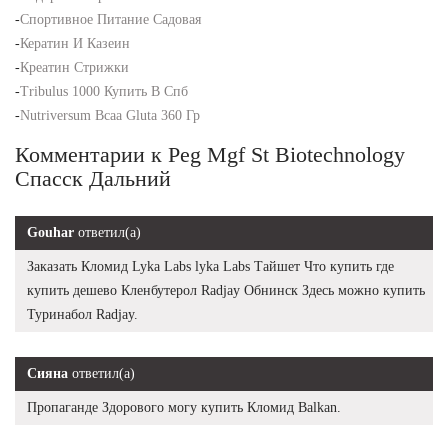
-
Спортивное Питание Садовая
-
Кератин И Казеин
-
Креатин Стрижки
-
Tribulus 1000 Купить В Спб
-
Nutriversum Bcaa Gluta 360 Гр
Комментарии к Peg Mgf St Biotechnology
Спасск Дальний
Gouhar
ответил(а)
Заказать Кломид Lyka Labs lyka Labs Тайшет Что купить где
купить дешево Кленбутерол Radjay Обнинск Здесь можно купить
Туринабол Radjay.
Сияна
ответил(а)
Пропаганде Здорового могу купить Кломид Balkan.