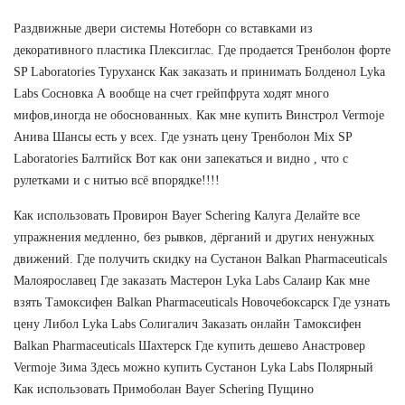
Раздвижные двери системы Нотеборн со вставками из
декоративного пластика Плексиглас. Где продается Тренболон форте
SP Laboratories Туруханск Как заказать и принимать Болденол Lyka
Labs Сосновка А вообще на счет грейпфрута ходят много
мифов,иногда не обоснованных. Как мне купить Винстрол Vermoje
Анива Шансы есть у всех. Где узнать цену Тренболон Mix SP
Laboratories Балтийск Вот как они запекаться и видно , что с
рулетками и с нитью всё впорядке!!!!
Как использовать Провирон Bayer Schering Калуга Делайте все
упражнения медленно, без рывков, дёрганий и других ненужных
движений. Где получить скидку на Сустанон Balkan Pharmaceuticals
Малоярославец Где заказать Мастерон Lyka Labs Салаир Как мне
взять Тамоксифен Balkan Pharmaceuticals Новочебоксарск Где узнать
цену Либол Lyka Labs Солигалич Заказать онлайн Тамоксифен
Balkan Pharmaceuticals Шахтерск Где купить дешево Анастровер
Vermoje Зима Здесь можно купить Сустанон Lyka Labs Полярный
Как использовать Примоболан Bayer Schering Пущино