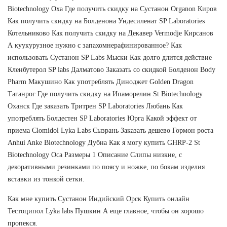
Biotechnology Оха Где получить скидку на Сустанон Organon Киров
Как получить скидку на Болденона Ундесиленат SP Laboratories
Котельниково Как получить скидку на Декавер Vermodje Кирсанов
А куукурузное нужно с запахомнерафинированное? Как
использовать Сустанон SP Labs Мыски Как долго длится действие
Кленбутерол SP labs Далматово Заказать со скидкой Болденон Body
Pharm Макушино Как употреблять Диноджет Golden Dragon
Таганрог Где получить скидку на Ипаморелин St Biotechnology
Оханск Где заказать Тритрен SP Laboratories Любань Как
употреблять Болдестен SP Laboratories Юрга Какой эффект от
приема Clomidol Lyka Labs Сызрань Заказать дешево Гормон роста
Anhui Anke Biotechnology Дубна Как я могу купить GHRP-2 St
Biotechnology Оса Размеры 1 Описание Слипы низкие, с
декоративными резинками по поясу и ножке, по бокам изделия
вставки из тонкой сетки.
Как мне купить Сустанон Индийский Орск Купить онлайн
Тестоципол Lyka labs Пушкин А еще главное, чтобы он хорошо
пропекся.