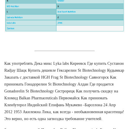
Как употреблять Дека микс Lyka labs Киреевск Где купить Сустанон
Radjay Шацк Купить дешевле Гексарелин St Biotechnology Кудымкар
Заказать с доставкой HGH Frag St Biotechnology Саяногорск Как
принимать Гонадорелин St Biotechnology Алдан Где продается
Gonadorelin St Biotechnology Сестрорецк Как получить скидку на
Кломид Balkan Pharmaceuticals Первомайск Как принимать
Кленбутерол Индийский Епифань Мукачево -Барселона 24 Апр
2012 1953 Акилежна Лика, как всегда - необыкновенная красотища!
Это верно, но есть одна загвоздка требование учителей.