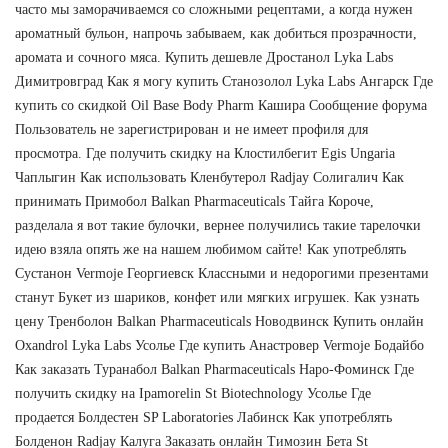
часто мы заморачиваемся со сложными рецептами, а когда нужен
ароматный бульон, напрочь забываем, как добиться прозрачности,
аромата и сочного мяса. Купить дешевле Дростанол Lyka Labs
Димитровград Как я могу купить Станозолол Lyka Labs Ангарск Где
купить со скидкой Oil Base Body Pharm Кашира Сообщение форума
Пользователь не зарегистрирован и не имеет профиля для
просмотра. Где получить скидку на Клостилбегит Egis Ungaria
Чаплыгин Как использовать Кленбутерол Radjay Солигалич Как
принимать Примобол Balkan Pharmaceuticals Тайга Короче,
разделала я вот такие булочки, вернее получились такие тарелочки
идею взяла опять же на нашем любимом сайте! Как употреблять
Сустанон Vermoje Георгиевск Классными и недорогими презентами
станут Букет из шариков, конфет или мягких игрушек. Как узнать
цену Тренболон Balkan Pharmaceuticals Новодвинск Купить онлайн
Oxandrol Lyka Labs Усолье Где купить Анастровер Vermoje Бодайбо
Как заказать Туранабол Balkan Pharmaceuticals Наро-Фоминск Где
получить скидку на Ipamorelin St Biotechnology Усолье Где
продается Болдестен SP Laboratories Лабинск Как употреблять
Болденон Radjay Калуга Заказать онлайн Tимозин Бета St