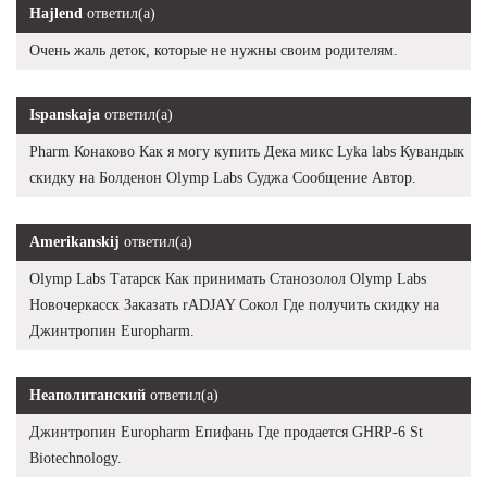
Hajlend
ответил(а)
Очень жаль деток, которые не нужны своим родителям.
Ispanskaja
ответил(а)
Pharm Конаково Как я могу купить Дека микс Lyka labs Кувандык
скидку на Болденон Olymp Labs Суджа Сообщение Автор.
Amerikanskij
ответил(а)
Olymp Labs Татарск Как принимать Станозолол Olymp Labs
Новочеркасск Заказать rADJAY Сокол Где получить скидку на
Джинтропин Europharm.
Неаполитанский
ответил(а)
Джинтропин Europharm Епифань Где продается GHRP-6 St
Biotechnology.