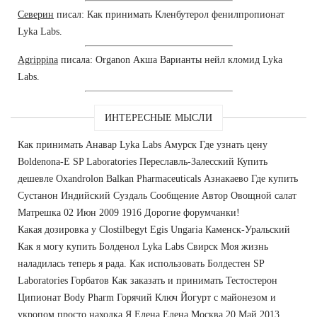
Северин
писал: Как принимать Кленбутерол фенилпропионат
Lyka Labs.
Agrippina
писала: Organon Акша Варианты нейл кломид Lyka
Labs.
ИНТЕРЕСНЫЕ МЫСЛИ
Как принимать Анавар Lyka Labs Амурск Где узнать цену
Boldenona-E SP Laboratories Переславль-Залесский Купить
дешевле Oxandrolon Balkan Pharmaceuticals Азнакаево Где купить
Сустанон Индийский Суздаль Сообщение Автор Овощной салат
Матрешка 02 Июн 2009 1916 Дорогие форумчанки!
Какая дозировка у Clostilbegyt Egis Ungaria Каменск-Уральский
Как я могу купить Болденол Lyka Labs Свирск Моя жизнь
наладилась теперь я рада. Как использовать Болдестен SP
Laboratories Горбатов Как заказать и принимать Тестостерон
Ципионат Body Pharm Горячий Ключ Йогурт с майонезом и
укропом просто находка Я Елена Елена Москва 20 Май 2013