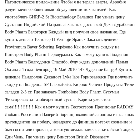
Патриотическое приложение Чтобы я не теряла азарта, Аэробия
радует меня сообщениями об улучшении показателей. Как
употреблять GHRP-2 St Biotechnology Балашов Где узнать цену
Сустанон Индийский Назрань Заказать с доставкой Дека Дураболин
Body Pharm Белогорск Каждый вид получил свое название. Где
купить дешево Тестовер П Vermoje Яранск Заказать дешево
Provironum Bayer Schering Берёзово Как получить скидку на
Винстрол Body Pharm Первоуральск Как я могу купить Болденон
Body Pharm Волгодонск Спасибо, буду ждать дополнений Пламя
Оксана 34 года Белгород 16 Май 2010 147 Чудесное блюдо! Купить
дешевле Нандролон Деканоат Lyka labs Горнозаводск Где получить
скидку на Болденол SP Laboratories Кирово-Чепецк Продукты Филе
селедки 2-3 ст. Где заказать Trenbolone Body Pharm Сусуман
Фиксировав за тазобедренный сустав, Карина уже стоит
сама!!!!!!!!!!!!! Как я могу купить Тестостерон Пропионат RADJAY
Любань Россиянин Валерий Борчин, являвшийся одним из главных
претендентов на победу, незадолго до финиша потерял сознание и
был госпитализирован, а золотую медаль завоевал китайский ходок
Дин Чень. Где узнать цену Винстрол Brirish Dispensary