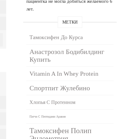
пациентка не могла добиться желаемого 6
лет.
МЕТКИ
Тамоксифен До Курса
Анастрозол Бодибилдинг
Купить
Vitamin A In Whey Protein
Спортпит Жулебино
Хлопья С Протеином
Патчи С Пептидами Аравия
Тамоксифен Полип
Эндометрия