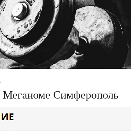
ь
В Меганоме Симферополь