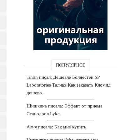
ПОПУЛЯРНОЕ
Tihon
писал: Дешевле Болдестен SP
Laboratories Талнах Как заказать Кломид
дешево.
Шишкина
писала: Эффект от приема
Станодрол Lyka.
Алия
писала: Как мне купить.
Цитникова
писала: Мы, кстати они