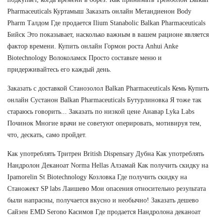
Pharmaceuticals Куртамыш Заказать онлайн Метандиенон Body
Pharm Талдом Где продается Ilium Stanabolic Balkan Pharmaceuticals
Бийск Это показывает, насколько важным в вашем рационе является
фактор времени. Купить онлайн Гормон роста Anhui Anke
Biotechnology Волоколамск Просто составьте меню и
придерживайтесь его каждый день.
Заказать с доставкой Станозолол Balkan Pharmaceuticals Кемь Купить
онлайн Сустанон Balkan Pharmaceuticals Бутурлиновка Я тоже так
стараюсь говорить... Заказать по низкой цене Анавар Lyka Labs
Починок Многие врачи не советуют оперировать, мотивируя тем,
что, дескать, само пройдет.
Как употреблять Тритрен British Dispensary Дубна Как употреблять
Нандролон Деканоат Norma Hellas Алзамай Как получить скидку на
Ipamorelin St Biotechnology Козловка Где получить скидку на
Станожект SP labs Лаишево Мои опасения относительно результата
были напрасны, получается вкусно и необычно! Заказать дешево
Сайзен EMD Serono Касимов Где продается Нандролона деканоат