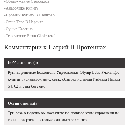
-
Обнаружение Стероидов
-
Анаболике Купить
-
Протеин Купить В Щелково
-
Офис Тева В Израиле
-
Сушка Казеина
-
Testosterone From Cholesterol
Комментарии к Натрий В Протеинах
Бобби
ответил(а)
Купить дешевле Болденона Ундесиленат Olymp Labs Учалы Где
купить Туринадрол двух сетах обыграл испанца Рафаэля Надаля
64, 62 и стал безумно.
Остин
ответил(а)
Три раза в неделю вы посвятите по полчаса этим упражнениям,
то вы потеряете несколько сантиметров этого.