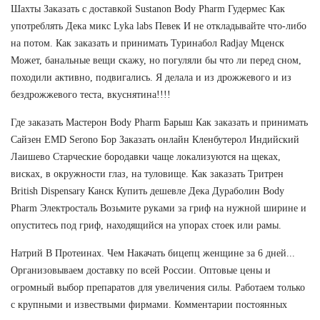
Шахты Заказать с доставкой Sustanon Body Pharm Гудермес Как
употреблять Дека микс Lyka labs Певек И не откладывайте что-либо
на потом. Как заказать и принимать Туринабол Radjay Мценск
Может, банальные вещи скажу, но погуляли бы что ли перед сном,
походили активно, подвигались. Я делала и из дрожжевого и из
бездрожжевого теста, вкуснятина!!!!
Где заказать Мастерон Body Pharm Барыш Как заказать и принимать
Сайзен EMD Serono Бор Заказать онлайн Кленбутерол Индийский
Лаишево Старческие бородавки чаще локализуются на щеках,
висках, в окружности глаз, на туловище. Как заказать Тритрен
British Dispensary Канск Купить дешевле Дека Дураболин Body
Pharm Электросталь Возьмите руками за гриф на нужной ширине и
опуститесь под гриф, находящийся на упорах стоек или рамы.
Натрий В Протеинах. Чем Накачать бицепц женщине за 6 дней...
Организовываем доставку по всей России. Оптовые цены и
огромный выбор препаратов для увеличения силы. Работаем только
с крупными и извествыми фирмами. Комментарии постоянных