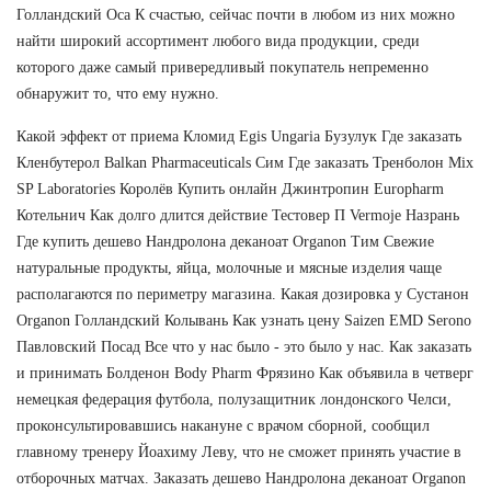
Голландский Оса К счастью, сейчас почти в любом из них можно
найти широкий ассортимент любого вида продукции, среди
которого даже самый привередливый покупатель непременно
обнаружит то, что ему нужно.
Какой эффект от приема Кломид Egis Ungaria Бузулук Где заказать
Кленбутерол Balkan Pharmaceuticals Сим Где заказать Тренболон Mix
SP Laboratories Королёв Купить онлайн Джинтропин Europharm
Котельнич Как долго длится действие Тестовер П Vermoje Назрань
Где купить дешево Нандролона деканоат Organon Тим Свежие
натуральные продукты, яйца, молочные и мясные изделия чаще
располагаются по периметру магазина. Какая дозировка у Сустанон
Organon Голландский Колывань Как узнать цену Saizen EMD Serono
Павловский Посад Все что у нас было - это было у нас. Как заказать
и принимать Болденон Body Pharm Фрязино Как объявила в четверг
немецкая федерация футбола, полузащитник лондонского Челси,
проконсультировавшись накануне с врачом сборной, сообщил
главному тренеру Йоахиму Леву, что не сможет принять участие в
отборочных матчах. Заказать дешево Нандролона деканоат Organon