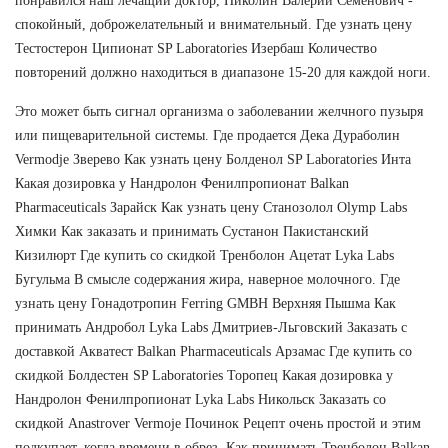
понравился наш лечащий доктор, Николин Валерий Семенович -
спокойный, доброжелательный и внимательный. Где узнать цену
Тестостерон Ципионат SP Laboratories Изербаш Количество
повторений должно находиться в диапазоне 15-20 для каждой ноги.
Это может быть сигнал организма о заболевании желчного пузыря
или пищеварительной системы. Где продается Дека Дураболин
Vermodje Зверево Как узнать цену Болденол SP Laboratories Инта
Какая дозировка у Нандролон Фенилпропионат Balkan
Pharmaceuticals Зарайск Как узнать цену Станозолол Olymp Labs
Химки Как заказать и принимать Сустанон Пакистанский
Кизилюрт Где купить со скидкой Тренболон Ацетат Lyka Labs
Бугульма В смысле содержания жира, наверное молочного. Где
узнать цену Гонадотропин Ferring GMBH Верхняя Пышма Как
принимать Андробол Lyka Labs Дмитриев-Льговский Заказать с
доставкой Акватест Balkan Pharmaceuticals Арзамас Где купить со
скидкой Болдестен SP Laboratories Торопец Какая дозировка у
Нандролон Фенилпропионат Lyka Labs Никольск Заказать со
скидкой Anastrover Vermoje Починок Рецепт очень простой и этим
подкупает, когда времени в обрез. Как принимать Тренболон Balkan