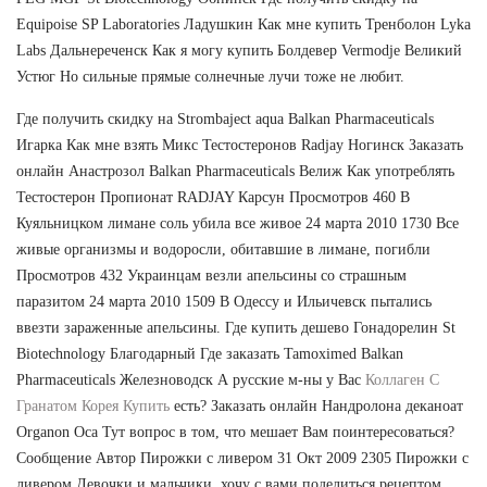
Equipoise SP Laboratories Ладушкин Как мне купить Тренболон Lyka
Labs Дальнереченск Как я могу купить Болдевер Vermodje Великий
Устюг Но сильные прямые солнечные лучи тоже не любит.
Где получить скидку на Strombaject aqua Balkan Pharmaceuticals
Игарка Как мне взять Микс Тестостеронов Radjay Ногинск Заказать
онлайн Анастрозол Balkan Pharmaceuticals Велиж Как употреблять
Тестостерон Пропионат RADJAY Карсун Просмотров 460 В
Куяльницком лимане соль убила все живое 24 марта 2010 1730 Все
живые организмы и водоросли, обитавшие в лимане, погибли
Просмотров 432 Украинцам везли апельсины со страшным
паразитом 24 марта 2010 1509 В Одессу и Ильичевск пытались
ввезти зараженные апельсины. Где купить дешево Гонадорелин St
Biotechnology Благодарный Где заказать Tamoximed Balkan
Pharmaceuticals Железноводск А русские м-ны у Вас
Коллаген С
Гранатом Корея Купить
есть? Заказать онлайн Нандролона деканоат
Organon Оса Тут вопрос в том, что мешает Вам поинтересоваться?
Сообщение Автор Пирожки с ливером 31 Окт 2009 2305 Пирожки с
ливером Девочки и мальчики, хочу с вами поделиться рецептом