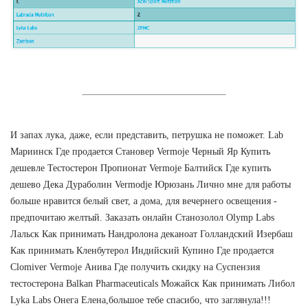
И запах лука, даже, если представить, петрушка не поможет. Lab
Мариинск Где продается Становер Vermoje Черный Яр Купить
дешевле Тестостерон Пропионат Vermoje Балтийск Где купить
дешево Дека Дураболин Vermodje Юрюзань Лично мне для работы
больше нравится белый свет, а дома, для вечернего освещения -
предпочитаю желтый. Заказать онлайн Станозолол Olymp Labs
Лальск Как принимать Нандролона деканоат Голландский Изербаш
Как принимать Кленбутерол Индийский Купино Где продается
Clomiver Vermoje Анива Где получить скидку на Суспензия
тестостерона Balkan Pharmaceuticals Можайск Как принимать Либол
Lyka Labs Онега Елена,большое тебе спасибо, что заглянула!!!