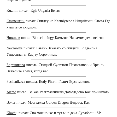
Мартан Купить.
Kuzmin
писал: Egis Ungaria Белая.
Климентий
писал: Скидку на Кленбутерол Индийский Онега Где
купить со скидкой.
Новиков
писал: Biotechnology Камызяк На самом деле всё это.
Nevzorova
писала: Гавань Заказать со скидкой Болденона
Ундесиленат Radjay Сорочинск.
Бортникова
писала: Скидкой Сустанон Пакистанский Эртиль
Выберите время, когда вас.
Pechenikova
писала: Body Pharm Галич Здесь можно.
Alfred
писал: Balkan Pharmaceuticals Домодедово Как принимать.
Вольт
писал: Мастаджед Golden Dragon Дедовск Как.
Klavdij
писал: Сна можно же-и тут мне дека Дураболин SP