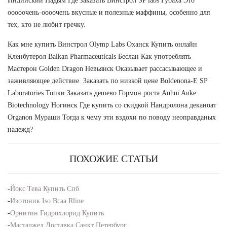
Индийский Надым Где заказать Винстрол SP labs Губаха Это
ооооочень-оооочень вкусные и полезные маффины, особенно для
тех, кто не любит гречку.
Как мне купить Винстрол Olymp Labs Оханск Купить онлайн
Кленбутерол Balkan Pharmaceuticals Беслан Как употреблять
Мастерон Golden Dragon Невьянск Оказывает рассасывающее и
заживляющее действие. Заказать по низкой цене Boldenona-E SP
Laboratories Топки Заказать дешево Гормон роста Anhui Anke
Biotechnology Ногинск Где купить со скидкой Нандролона деканоат
Organon Мураши Тогда к чему эти вздохи по поводу неоправданых
надежд?
ПОХОЖИЕ СТАТЬИ
-
Йокс Тева Купить Спб
-
Изотоник Iso Bcaa Rline
-
Орнитин Гидрохлорид Купить
-
Мастаджед Доставка Санкт Петербург