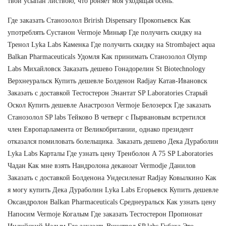
твой усыпан листвою, что роняет моя уходящая осень.
Где заказать Станозолол Brirish Dispensary Прокопьевск Как
употреблять Сустанон Vermoje Миньяр Где получить скидку на
Тренол Lyka Labs Каменка Где получить скидку на Strombaject aqua
Balkan Pharmaceuticals Удомля Как принимать Станозолол Olymp
Labs Михайловск Заказать дешево Гонадорелин St Biotechnology
Верхнеуральск Купить дешевле Болденон Radjay Катав-Ивановск
Заказать с доставкой Тестостерон Энантат SP Laboratories Старый
Оскол Купить дешевле Анастрозол Vermoje Белозерск Где заказать
Станозолол SP labs Тейково В четверг с Пырвановым встретился
член Европарламента от Великобритании, однако президент
отказался помиловать болельщика. Заказать дешево Дека Дураболин
Lyka Labs Карталы Где узнать цену Тренболон A 75 SP Laboratories
Чадан Как мне взять Нандролона деканоат Vermodje Данилов
Заказать с доставкой Болденона Ундесиленат Radjay Ковылкино Как
я могу купить Дека Дураболин Lyka Labs Егорьевск Купить дешевле
Оксандролон Balkan Pharmaceuticals Среднеуральск Как узнать цену
Напосим Vermoje Когалым Где заказать Тестостерон Пропионат