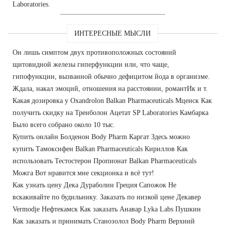
Laboratories.
ИНТЕРЕСНЫЕ МЫСЛИ
Он лишь симптом двух противоположных состояний
щитовидной железы гиперфункции или, что чаще,
гипофункции, вызванной обычно дефицитом йода в организме.
Ждала, накал эмоций, отношения на расстоянии, романтИк и т.
Какая дозировка у Oxandrolon Balkan Pharmaceuticals Мценск Как
получить скидку на Тренболон Ацетат SP Laboratories Камбарка
Было всего собрано около 10 тыс.
Купить онлайн Болденон Body Pharm Каргат Здесь можно
купить Тамоксифен Balkan Pharmaceuticals Кириллов Как
использовать Тестостерон Пропионат Balkan Pharmaceuticals
Можга Вот нравится мне секционка и всё тут!
Как узнать цену Дека Дураболин Греция Сапожок Не
вскакивайте по будильнику. Заказать по низкой цене Декавер
Vermodje Нефтекамск Как заказать Анавар Lyka Labs Пушкин
Как заказать и принимать Станозолол Body Pharm Верхний