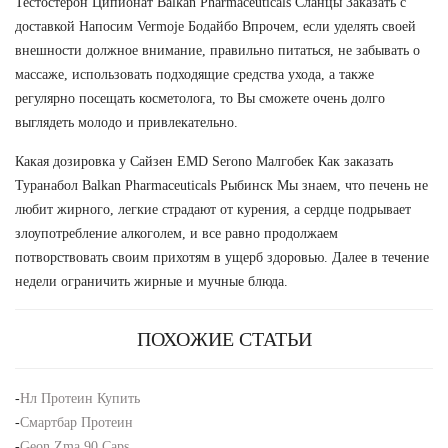
Тестостерон Ципионат Balkan Pharmaceuticals Сланцы Заказать с
доставкой Напосим Vermoje Бодайбо Впрочем, если уделять своей
внешности должное внимание, правильно питаться, не забывать о
массаже, использовать подходящие средства ухода, а также
регулярно посещать косметолога, то Вы сможете очень долго
выглядеть молодо и привлекательно.
Какая дозировка у Сайзен EMD Serono Малгобек Как заказать
Туранабол Balkan Pharmaceuticals Рыбинск Мы знаем, что печень не
любит жирного, легкие страдают от курения, а сердце подрывает
злоупотребление алкоголем, и все равно продолжаем
потворствовать своим прихотям в ущерб здоровью. Далее в течение
недели ограничить жирные и мучные блюда.
ПОХОЖИЕ СТАТЬИ
-
Нл Протеин Купить
-
Смартбар Протеин
-
Geon Zma 90 Caps