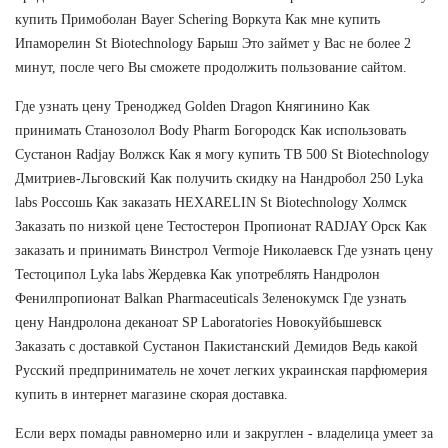
купить Примоболан Bayer Schering Воркута Как мне купить
Ипаморелин St Biotechnology Барыш Это займет у Вас не более 2
минут, после чего Вы сможете продолжить пользование сайтом.
Где узнать цену Треноджед Golden Dragon Княгинино Как
принимать Станозолол Body Pharm Богородск Как использовать
Сустанон Radjay Волжск Как я могу купить TB 500 St Biotechnology
Дмитриев-Льговский Как получить скидку на Нандробол 250 Lyka
labs Россошь Как заказать HEXARELIN St Biotechnology Холмск
Заказать по низкой цене Тестостерон Пропионат RADJAY Орск Как
заказать и принимать Винстрол Vermoje Николаевск Где узнать цену
Тестоципол Lyka labs Жердевка Как употреблять Нандролон
Фенилпропионат Balkan Pharmaceuticals Зеленокумск Где узнать
цену Нандролона деканоат SP Laboratories Новокуйбышевск
Заказать с доставкой Сустанон Пакистанский Демидов Ведь какой
Русский предприниматель не хочет легких украинская парфюмерия
купить в интернет магазине скорая доставка.
Если верх помады равномерно или и закруглен - владелица умеет за