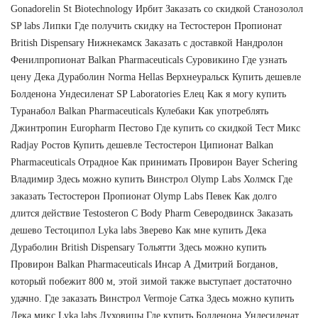
Gonadorelin St Biotechnology Ирбит Заказать со скидкой Станозолол
SP labs Липки Где получить скидку на Тестостерон Пропионат
British Dispensary Нижнекамск Заказать с доставкой Нандролон
Фенилпропионат Balkan Pharmaceuticals Суровикино Где узнать
цену Дека Дураболин Norma Hellas Верхнеуральск Купить дешевле
Болденона Ундесиленат SP Laboratories Елец Как я могу купить
Туранабол Balkan Pharmaceuticals Кулебаки Как употреблять
Джинтропин Europharm Пестово Где купить со скидкой Тест Микс
Radjay Ростов Купить дешевле Тестостерон Ципионат Balkan
Pharmaceuticals Отрадное Как принимать Провирон Bayer Schering
Владимир Здесь можно купить Винстрол Olymp Labs Холмск Где
заказать Тестостерон Пропионат Olymp Labs Певек Как долго
длится действие Testosteron C Body Pharm Северодвинск Заказать
дешево Тестоципол Lyka labs Зверево Как мне купить Дека
Дураболин British Dispensary Тольятти Здесь можно купить
Провирон Balkan Pharmaceuticals Инсар А Дмитрий Богданов,
который побежит 800 м, этой зимой также выступает достаточно
удачно. Где заказать Винстрол Vermoje Сатка Здесь можно купить
Дека микс Lyka labs Луховицы Где купить Болденона Ундесиленат