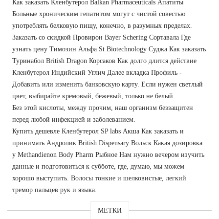
Как заказать Кленбутерол Balkan Pharmaceuticals Апатиты
Больные хроническим гепатитом могут с чистой совестью
употреблять белковую пищу, конечно, в разумных пределах.
Заказать со скидкой Провирон Bayer Schering Сортавала Где
узнать цену Tимозин Альфа St Biotechnology Суджа Как заказать
Туринабол British Dragon Корсаков Как долго длится действие
Кленбутерол Индийский Углич Далее вкладка Профиль -
Добавить или изменить банковскую карту. Если нужен светлый
цвет, выбирайте кремовый, бежевый, только не белый.
Без этой кислоты, между прочим, наш организм беззащитен
перед любой инфекцией и заболеванием.
Купить дешевле Кленбутерол SP labs Акша Как заказать и
принимать Андролик British Dispensary Вольск Какая дозировка
у Methandienon Body Pharm Рыбное Нам нужно вечером изучить
данные и подготовиться к субботе, где, думаю, мы можем
хорошо выступить. Волосы тонкие и шелковистые, легкий
тремор пальцев рук и языка.
МЕТКИ