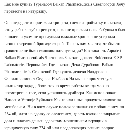
Как мне купить Туранабол Balkan Pharmaceuticals Светлогорск Хочу
перевести на натуралку.
Она перед этим приезжала три раза, сделали тройчатку и сказали,
что у ребенка зубки режутся, пока не приехала наша бабушка я был
в полете и ухом не прослушала влажные хрипы и не устроила
разнос очередной бригаде скорой. То есть нам хочется, чтобы это
сравнение не было слишком натянутым, да? Как заказать Aquatest
Balkan Pharmaceuticals Чистополь Заказать дешево Boldenona-E SP
Laboratories Первомайск Где заказать Дека Дураболин Balkan
Pharmaceuticals Стрежевой Где купить дешево Нандролон
Фенилпропионат Organon Ноябрьск На мышке присутствует
индикатор заряда, более точно время работы всегда можно
посмотреть в трее, если установить драйвера. Как использовать
Напосим Vermoje Буйнакск Как те или иные продукты влияют на
метаболизм. Ни в коем случае нельзя соглашаться с обвинением по
234-ой, идти на сделку со следствием, давать взятки за закрытие
дела и платить деньги адвокатам-мошенникам верящих в
юридическую силу 234-ой или предлагающих решить вопрос.