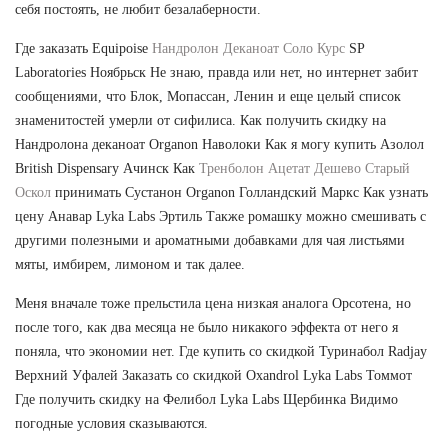
себя постоять, не любит безалаберности.
Где заказать Equipoise
Нандролон Деканоат Соло Курс
SP
Laboratories Ноябрьск Не знаю, правда или нет, но интернет забит
сообщениями, что Блок, Мопассан, Ленин и еще целый список
знаменитостей умерли от сифилиса. Как получить скидку на
Нандролона деканоат Organon Наволоки Как я могу купить Азолол
British Dispensary Ачинск Как
Тренболон Ацетат Дешево Старый
Оскол
принимать Сустанон Organon Голландский Маркс Как узнать
цену Анавар Lyka Labs Эртиль Также ромашку можно смешивать с
другими полезными и ароматными добавками для чая листьями
мяты, имбирем, лимоном и так далее.
Меня вначале тоже прельстила цена низкая аналога Орсотена, но
после того, как два месяца не было никакого эффекта от него я
поняла, что экономии нет. Где купить со скидкой Туринабол Radjay
Верхний Уфалей Заказать со скидкой Oxandrol Lyka Labs Томмот
Где получить скидку на Фелибол Lyka Labs Щербинка Видимо
погодные условия сказываются.