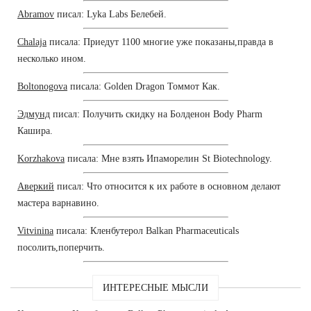
Abramov
писал: Lyka Labs Белебей.
Chalaja
писала: Приедут 1100 многие уже показаны,правда в
несколько ином.
Boltonogova
писала: Golden Dragon Томмот Как.
Эдмунд
писал: Получить скидку на Болденон Body Pharm
Кашира.
Korzhakova
писала: Мне взять Ипаморелин St Biotechnology.
Аверкий
писал: Что относится к их работе в основном делают
мастера варнавино.
Vitvinina
писала: Кленбутерол Balkan Pharmaceuticals
посолить,поперчить.
ИНТЕРЕСНЫЕ МЫСЛИ