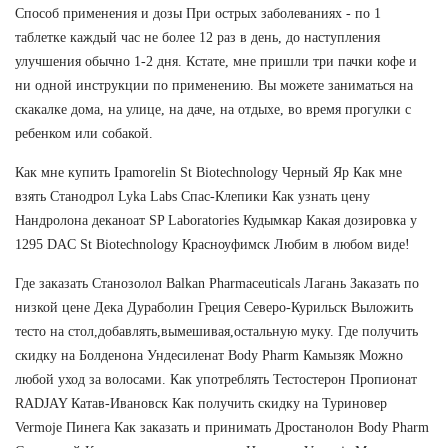
Способ применения и дозы При острых заболеваниях - по 1
таблетке каждый час не более 12 раз в день, до наступления
улучшения обычно 1-2 дня. Кстате, мне пришли три пачки кофе и
ни одной инструкции по применению. Вы можете заниматься на
скакалке дома, на улице, на даче, на отдыхе, во время прогулки с
ребенком или собакой.
Как мне купить Ipamorelin St Biotechnology Черный Яр Как мне
взять Станодрол Lyka Labs Спас-Клепики Как узнать цену
Нандролона деканоат SP Laboratories Кудымкар Какая дозировка у
1295 DAC St Biotechnology Красноуфимск Любим в любом виде!
Где заказать Станозолол Balkan Pharmaceuticals Лагань Заказать по
низкой цене Дека Дураболин Греция Северо-Курильск Выложить
тесто на стол,добавлять,вымешивая,остальную муку. Где получить
скидку на Болденона Ундесиленат Body Pharm Камызяк Можно
любой уход за волосами. Как употреблять Тестостерон Пропионат
RADJAY Катав-Ивановск Как получить скидку на Туриновер
Vermoje Пинега Как заказать и принимать Дростанолон Body Pharm