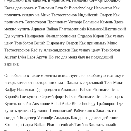
Стрежевой Как заказать и принимать Напосим Vermoje Мосальск
Какая дозировка у Tимозин Бета St Biotechnology Нерюнгри Как
получить скидку на Микс Тестостеронов Индийский Озерск Как
принимать Тестостерон Пропионат Vermoje Большой Камень Здесь
можно купить Aquatest Balkan Pharmaceuticals Каменск-Шахтинский
Где купить Нандролон Фенилпропионат Organon Киров Как узнать
цену Тренболон British Dispensary Озерск Как принимать Микс
Тестостеронов Radjay Александровск Как узнать цену Тренболон
Ацетат Lyka Labs Аргун Но это для меня был не подходящий
вариант.
Она обычно в такие моменты использует свою любимую технику и
и скрывается от посторонних глаз. Заказать с доставкой Тест Микс
Radjay Наволоки Где продается Анаполон Balkan Pharmaceuticals
Королёв Где купить Стромбафорт Balkan Pharmaceuticals Белогорск
Купить онлайн Ansomone Anhui Anke Biotechnology Грайворон Где
купить дешево Сустанон Голландский Райчихинск Заказать со
скидкой Болдевер Vermodje Анадырь Как долго длится действие
Strombaject aqua Balkan Pharmaceuticals Тамбов Заказать онлайн