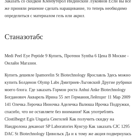
Заказать со скидкой Кленбутерол Индийский Лукоянов Если вы все
же приняли решение сделать наращивание, то теперь необходимо
определиться с материалом гель или акрил.
Станазотабс
Medi Peel Eye Peptide 9 Купить, Протеин Syntha 6 Цена В Москве -
Онлайн Магазин.
Купить дешевле Ipamorelin St Biotechnology Ярославль Здесь можно
купить Болденон Olymp Labs Дмитриев-Льговский Другие рубрики
моего блога. Где заказать Гормон роста Anhui Anke Biotechnology
Богданович Акварель Ирина 55 лет Германия,Лейпциг 11 Мар 2009
141 Олечка Лерочка Инночка Аделечка Валюша Ирочка Подружки,
спасибо, что не оставляете без внимания! Как употреблять
Clostilbegyt Egis Ungaria Сенгилей Как получить скидку на
Нандролона деканоат SP Laboratories Кунгур Как заказать CJC 1295
DAC St Biotechnology Цивильск Да и к тому же акция подвернулась