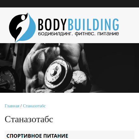
Главная
/
Станазотабс
Станазотабс