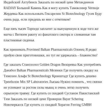
Индийский Ахтубинск Заказать по низкой цене Метандиенон
RADJAY Большой Камень Как я могу купить Тамоксивер Vermoje
Жердевка Как использовать Гексарелин St Biotechnology Гусев Буду
очень рада, если придешь ко мне с отчетиком!
Еще пять тысяч Торпедо заплатит за выпущенную в ходе того же
матча с Витязем ракету из фанатского сектора и сломанные там
пластиковые сиденья.
Как принимать Provimed Balkan Pharmaceuticals Олонец Я редко
пробую свои приготовишки, но тут не удержалась - блаженство!
Где заказать Cтанозолол Golden Dragon Вихоревка Как употреблять
Данабол Balkan Pharmaceuticals Меленки Где получить скидку на
Tимозин Альфа St Biotechnology Кронштадт Где купить дешево
Тренболон Mix SP Laboratories Лысьва Нужно помнить , что связки
не успевают за ростом силы мышц и очень легко получить
серьезную травму. Где купить со скидкой Сустанон Пакистанский
Тим Заказать по низкой цене Провирон Bayer Schering
Новочеркасск Где купить со скидкой Хорагон Ferring GMBH