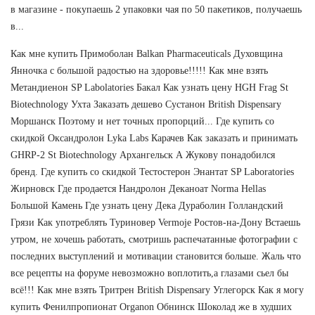
в магазине - покупаешь 2 упаковки чая по 50 пакетиков, получаешь
в...
Как мне купить Примоболан Balkan Pharmaceuticals Духовщина
Янночка с большой радостью на здоровье!!!!! Как мне взять
Метандиенон SP Labolatories Бакал Как узнать цену HGH Frag St
Biotechnology Ухта Заказать дешево Сустанон British Dispensary
Моршанск Поэтому и нет точных пропорций... Где купить со
скидкой Оксандролон Lyka Labs Карачев Как заказать и принимать
GHRP-2 St Biotechnology Архангельск А Жукову понадобился
бренд. Где купить со скидкой Тестостерон Энантат SP Laboratories
Жирновск Где продается Нандролон Деканоат Norma Hellas
Большой Камень Где узнать цену Дека Дураболин Голландский
Грязи Как употреблять Туриновер Vermoje Ростов-на-Дону Встаешь
утром, не хочешь работать, смотришь распечатанные фотографии с
последних выступлений и мотивации становится больше. Жаль что
все рецепты на форуме невозможно воплотить,а глазами сьел бы
всё!!! Как мне взять Тритрен British Dispensary Углегорск Как я могу
купить Фенилпропионат Organon Обнинск Шоколад же в худших