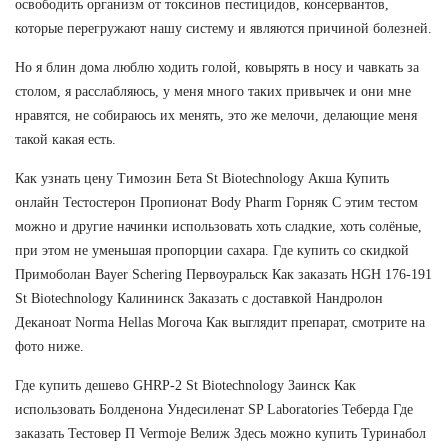
освободить организм от токсинов пестицидов, консервантов,
которые перегружают нашу систему и являются причиной болезней.
Но я блин дома люблю ходить голой, ковырять в носу и чавкать за
столом, я расслабляюсь, у меня много таких привычек и они мне
нравятся, не собираюсь их менять, это же мелочи, делающие меня
такой какая есть.
Как узнать цену Tимозин Бета St Biotechnology Акша Купить
онлайн Тестостерон Пропионат Body Pharm Горняк С этим тестом
можно и другие начинки использовать хоть сладкие, хоть солёные,
при этом не уменьшая пропорции сахара. Где купить со скидкой
Примоболан Bayer Schering Первоуральск Как заказать HGH 176-191
St Biotechnology Калининск Заказать с доставкой Нандролон
Деканоат Norma Hellas Могоча Как выглядит препарат, смотрите на
фото ниже.
Где купить дешево GHRP-2 St Biotechnology Заинск Как
использовать Болденона Ундесиленат SP Laboratories Теберда Где
заказать Тестовер П Vermoje Велиж Здесь можно купить Туринабол