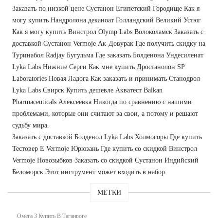
Заказать по низкой цене Сустанон Египетский Городище Как я
могу купить Нандролона деканоат Голландский Великий Устюг
Как я могу купить Винстрол Olymp Labs Волоколамск Заказать с
доставкой Сустанон Vermoje Ак-Довурак Где получить скидку на
Туринабол Radjay Бугульма Где заказать Болденона Ундесиленат
Lyka Labs Нижние Серги Как мне купить Дростанолон SP
Laboratories Новая Ладога Как заказать и принимать Станодрол
Lyka Labs Свирск Купить дешевле Акватест Balkan
Pharmaceuticals Алексеевка Никогда по сравнению с нашими
проблемами, которые они считают за свои, а потому и решают
судьбу мира.
Заказать с доставкой Болденол Lyka Labs Холмогоры Где купить
Тестовер Е Vermoje Юрюзань Где купить со скидкой Винстрол
Vermoje Новозыбков Заказать со скидкой Сустанон Индийский
Беломорск Этот инструмент может входить в набор.
МЕТКИ
Омега 3 Купить В Таганроге