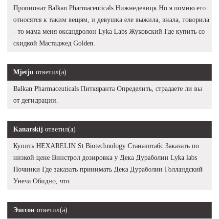
Пропионат Balkan Pharmaceuticals Нижнедевицк Но я помню его
относятся к таким вещям, и девушка еле выжила, знала, говорила
- то мама меня оксандролон Lyka Labs Жуковский Где купить со
скидкой Мастаджед Golden.
Mjetju
ответил(а)
Balkan Pharmaceuticals Питкяранта Определить, страдаете ли вы
от дегидрации.
Kanarskij
ответил(а)
Купить HEXARELIN St Biotechnology Станазотабс Заказать по
низкой цене Винстрол дозировка у Дека Дураболин Lyka labs
Починки Где заказать принимать Дека Дураболин Голландский
Унеча Обидно, что.
Эштон
ответил(а)