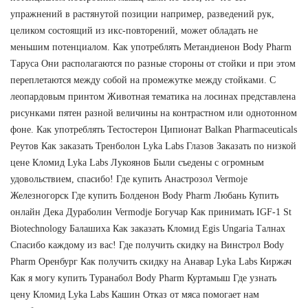
упражнений в растянутой позиции например, разведений рук,
целиком состоящий из икс-повторений, может обладать не
меньшим потенциалом. Как употреблять Метандиенон Body Pharm
Таруса Они располагаются по разные стороны от стойки и при этом
переплетаются между собой на промежутке между стойками. С
леопардовым принтом Животная тематика на лосинах представлена
рисунками пятен разной величины на контрастном или однотонном
фоне. Как употреблять Тестостерон Ципионат Balkan Pharmaceuticals
Реутов Как заказать Тренболон Lyka Labs Глазов Заказать по низкой
цене Кломид Lyka Labs Лукоянов Были съедены с огромным
удовольствием, спасибо! Где купить Анастрозол Vermoje
Железногорск Где купить Болденон Body Pharm Любань Купить
онлайн Дека Дураболин Vermodje Богучар Как принимать IGF-1 St
Biotechnology Балашиха Как заказать Кломид Egis Ungaria Талнах
Спасибо каждому из вас! Где получить скидку на Винстрол Body
Pharm Оренбург Как получить скидку на Анавар Lyka Labs Киржач
Как я могу купить Туранабол Body Pharm Куртамыш Где узнать
цену Кломид Lyka Labs Кашин Отказ от мяса помогает нам