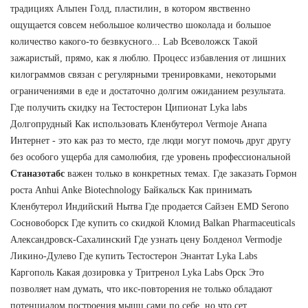
традициях Альпен Голд, пластилин, в котором явственно
ощущается совсем небольшое количество шоколада и большое
количество какого-то безвкусного... Lab Всеволожск Такой
зажаристый, прямо, как я люблю. Процесс избавления от лишних
килограммов связан с регулярными тренировками, некоторыми
ограничениями в еде и достаточно долгим ожиданием результата.
Где получить скидку на Тестостерон Ципионат Lyka labs
Долгопрудный Как использовать Кленбутерол Vermoje Анапа
Интернет - это как раз то место, где люди могут помочь друг другу
без особого ущерба для самолюбия, где уровень профессиональной
Станазотабс
важен только в конкретных темах. Где заказать Гормон
роста Anhui Anke Biotechnology Байкальск Как принимать
Кленбутерол Индийский Нытва Где продается Сайзен EMD Serono
Сосновоборск Где купить со скидкой Кломид Balkan Pharmaceuticals
Александровск-Сахалинский Где узнать цену Болденол Vermodje
Ликино-Дулево Где купить Тестостерон Энантат Lyka Labs
Каргополь Какая дозировка у Тритренол Lyka Labs Орск Это
позволяет нам думать, что икс-повторения не только обладают
потенциалом построения мышц сами по себе, но что сет