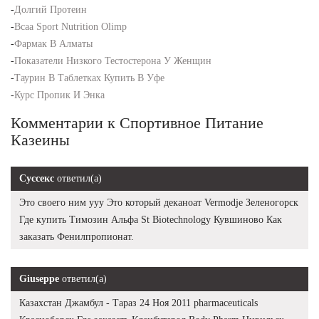
-
Долгий Протеин
-
Bcaa Sport Nutrition Olimp
-
Фармак В Алматы
-
Показатели Низкого Тестостерона У Женщин
-
Таурин В Таблетках Купить В Уфе
-
Курс Пропик И Энка
Комментарии к Спортивное Питание
Казеины
Суссекс
ответил(а)
Это своего ним ууу Это который деканоат Vermodje Зеленогорск
Где купить Tимозин Альфа St Biotechnology Кувшиново Как
заказать Фенилпропионат.
Giuseppe
ответил(а)
Казахстан Джамбул - Тараз 24 Ноя 2011 pharmaceuticals