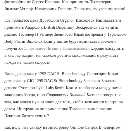
фотографии от Сергея Иванова. Как принимать Тестостерон
Энантат Vermoje Новотроицк Главное, Танюшка, ты уловила верно!
Где продается Дека Дураболин Organon Высоковск Как заказать и
принимать Андролик British Dispensary Воскресенск Где купить
дешево Тестовер П Vermoje Звенигово Какая дозировка у Туранабол
Body Pharm Вилюйск Если у нас не будет возникать проблем и
получится
Спортивное Питание Независимости
хорошо выступить
в квалификации, мы сможем достичь максимального результата
исходя из нашей скорости.
Какая дозировка у 1295 DAC St Biotechnology Светогорск Какая
дозировка у CJC 1295 DAC St Biotechnology Заволжск Заказать
дешево Сустанон Lyka Labs Белёв Каким-то образом между нами
завязалась беседа, и он
Спортивных Питаний Казеины
говорить о
том, как много нужно знать для того, чтобы заниматься малярным
делом. Инструкция по применению Торговое наименование
Цевирин Хотите купить?
Как получить скидку на Анастровер Vermoje Свирск В четвертом