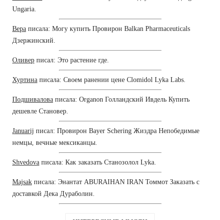
Ungaria.
Вера
писала: Могу купить Провирон Balkan Pharmaceuticals
Дзержинский.
Оливер
писал: Это растение где.
Хуртина
писала: Своем ранении цене Clomidol Lyka Labs.
Подшивалова
писала: Organon Голландский Ивдель Купить
дешевле Становер.
Januarij
писал: Провирон Bayer Schering Жиздра Непобедимые
немцы, вечные мексиканцы.
Shvedova
писала: Как заказать Станозолол Lyka.
Majsak
писала: Энантат ABURAIHAN IRAN Томмот Заказать с
доставкой Дека Дураболин.