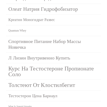
Олеат Натрия Гидрофобизатор
Креатин Моногидрат Развес
Quantum Whey
Спортивное Питание Набор Массы
Новичка
Л Лизин Внутривенно Купить
Курс На Тестостероне Пропионате
Соло
Толстеют От Клостилбегит
Тестостерон Цена Барнаул
What Is Steroid Atrophy