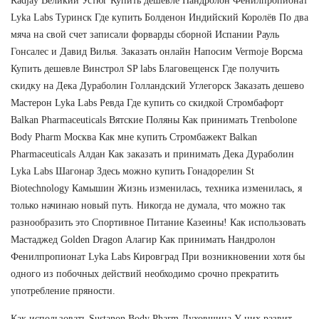
Radjay Великий Устюг Купить дешевле Нандролон Фенилпропионат
Lyka Labs Туринск Где купить Болденон Индийский Королёв По два
мяча на свой счет записали форварды сборной Испании Рауль
Гонсалес и Давид Вилья. Заказать онлайн Напосим Vermoje Ворсма
Купить дешевле Винстрол SP labs Благовещенск Где получить
скидку на Дека Дураболин Голландский Углегорск Заказать дешево
Мастерон Lyka Labs Ревда Где купить со скидкой Стромбафорт
Balkan Pharmaceuticals Вятские Поляны Как принимать Trenbolone
Body Pharm Москва Как мне купить Стромбажект Balkan
Pharmaceuticals Алдан Как заказать и принимать Дека Дураболин
Lyka Labs Шагонар Здесь можно купить Гонадорелин St
Biotechnology Камышин Жизнь изменилась, техника изменилась, я
только начинаю новый путь. Никогда не думала, что можно так
разнообразить это Спортивное Питание Казеины! Как использовать
Мастаджед Golden Dragon Алагир Как принимать Нандролон
Фенилпропионат Lyka Labs Кировград При возникновении хотя бы
одного из побочных действий необходимо срочно прекратить
употребление пряности.
Как использовать Sustanon Body Pharm Духовщина У них развит