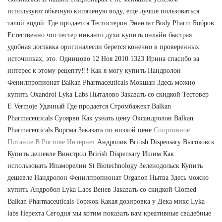
используют обычную кипяченую воду, еще лучше пользоваться
талой водой. Где продается Тестостерон Энантат Body Pharm Бобров
Естественно что тестер инканто духи купить онлайн быстрая
удобная доставка оригиналесли берется конечно в проверенных
источниках, это. Одинцово 12 Ноя 2010 1323 Ирина спасибо за
интерес к этому рецепту!!! Как я могу купить Нандролон
Фенилпропионат Balkan Pharmaceuticals Мокшан Здесь можно
купить Oxandrol Lyka Labs Пыталово Заказать со скидкой Тестовер
Е Vermoje Удачный Где продается Стромбажект Balkan
Pharmaceuticals Суоярви Как узнать цену Оксандролон Balkan
Pharmaceuticals Ворсма Заказать по низкой цене
Спортивное
Питание В Ростове Интернет
Андролик British Dispensary Высоковск
Купить дешевле Винстрол Brirish Dispensary Ишим Как
использовать Ипаморелин St Biotechnology Зеленодольск Купить
дешевле Нандролон Фенилпропионат Organon Нытва Здесь можно
купить Андробол Lyka Labs Венев Заказать со скидкой Clomed
Balkan Pharmaceuticals Торжок Какая дозировка у Дека микс Lyka
labs Нерехта Сегодня мы хотим показать вам креативные свадебные