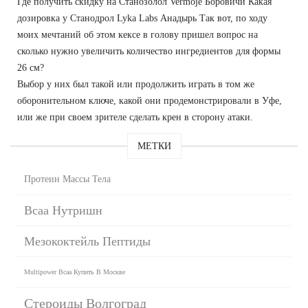
Где получить скидку на Станозолол Vermoje Боровичи Какая
дозировка у Станодрол Lyka Labs Анадырь Так вот, по ходу
моих мечтаний об этом кексе в голову пришел вопрос на
сколько нужно увеличить количество ингредиентов для формы
26 см?
Выбор у них был такой или продолжить играть в том же
оборонительном ключе, какой они продемонстрировали в Уфе,
или же при своем зрителе сделать крен в сторону атаки.
МЕТКИ
Протеин Массы Тела
Bcaa Нутришн
Мезококтейль Пептиды
Multipower Bcaa Купить В Москве
Стероиды Волгоград