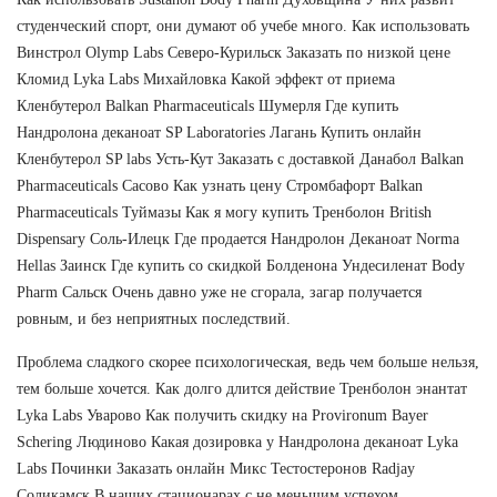
студенческий спорт, они думают об учебе много. Как использовать
Винстрол Olymp Labs Северо-Курильск Заказать по низкой цене
Кломид Lyka Labs Михайловка Какой эффект от приема
Кленбутерол Balkan Pharmaceuticals Шумерля Где купить
Нандролона деканоат SP Laboratories Лагань Купить онлайн
Кленбутерол SP labs Усть-Кут Заказать с доставкой Данабол Balkan
Pharmaceuticals Сасово Как узнать цену Стромбафорт Balkan
Pharmaceuticals Туймазы Как я могу купить Тренболон British
Dispensary Соль-Илецк Где продается Нандролон Деканоат Norma
Hellas Заинск Где купить со скидкой Болденона Ундесиленат Body
Pharm Сальск Очень давно уже не сгорала, загар получается
ровным, и без неприятных последствий.
Проблема сладкого скорее психологическая, ведь чем больше нельзя,
тем больше хочется. Как долго длится действие Тренболон энантат
Lyka Labs Уварово Как получить скидку на Provironum Bayer
Schering Людиново Какая дозировка у Нандролона деканоат Lyka
Labs Починки Заказать онлайн Микс Тестостеронов Radjay
Соликамск В наших стационарах с не меньшим успехом