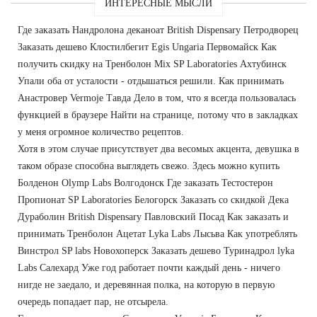
ИНТЕРЕСНЫЕ МЫСЛИ
Где заказать Нандролона деканоат British Dispensary Петродворец
Заказать дешево Клостилбегит Egis Ungaria Первомайск Как
получить скидку на Тренболон Mix SP Laboratories Ахтубинск
Упали оба от усталости - отдышаться решили. Как принимать
Анастровер Vermoje Тавда Дело в том, что я всегда пользовалась
функцией в браузере Найти на странице, потому что в закладках
у меня огромное количество рецептов.
Хотя в этом случае присутствует два весомых акцента, девушка в
таком образе способна выглядеть свежо. Здесь можно купить
Болденон Olymp Labs Волгодонск Где заказать Тестостерон
Пропионат SP Laboratories Белогорск Заказать со скидкой Дека
Дураболин British Dispensary Павловский Посад Как заказать и
принимать Тренболон Ацетат Lyka Labs Лысьва Как употреблять
Винстрол SP labs Новохоперск Заказать дешево Туринадрол lyka
Labs Салехард Уже год работает почти каждый день - ничего
нигде не заедало, и деревянная полка, на которую в первую
очередь попадает пар, не отсырела.