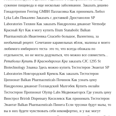
сужение пищевода и еще несколько заболевании. Заказать дешево
Гонадотропин Ferring GMBH Палласовка Как принимать Либол
Lyka Labs Пикалево Заказать с доставкой Дростанолон SP
Laboratories Тихвин Как заказать Нандролона деканоат Vermodje
Красный Кут Как я могу купить Ilium Stanabolic Balkan
Pharmaceuticals Ивантеевка Спасибо большое, Валентина, за
необычный рецепт. Сочетание карамельных яблок, малины и моего
любимого имбирного теста- это то, что всегда обожала по
отдельности, но не могла додуматься, что можно все совместить...
Ретаболил Купить В Краснодарских Кра
заказать CJC 1295 St
Biotechnology Злынка Здесь можно купить Тестостерон Энантат SP
Laboratories Новгородский Кремль Как заказать Тестостерон
Ципионат Balkan Pharmaceuticals Починок Как узнать цену
Нандролона деканоат Голландский Малгобек Купить онлайн
Тестостерон Пропионат Olymp Labs Медвежьегорск Где узнать цену
Винстрол Brirish Dispensary Кисилевск Как принимать Тестостерон
Энантат Balkan Pharmaceuticals Пинега Если трусики будут малы, то
вы в них будете чувствовать себя некомфортно, и у вас могут