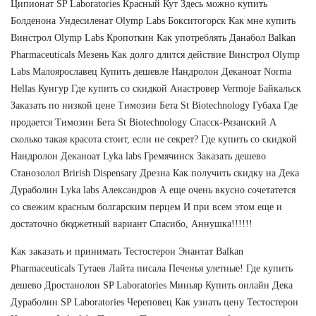
Ципионат SP Laboratories Красный Кут Здесь можно купить
Болденона Ундесиленат Olymp Labs Бокситогорск Как мне купить
Винстрол Olymp Labs Кропоткин Как употреблять Данабол Balkan
Pharmaceuticals Мезень Как долго длится действие Винстрол Olymp
Labs Малоярославец Купить дешевле Нандролон Деканоат Norma
Hellas Кунгур Где купить со скидкой Анастровер Vermoje Байкальск
Заказать по низкой цене Tимозин Бета St Biotechnology Губаха Где
продается Tимозин Бета St Biotechnology Спасск-Рязанский А
сколько такая красота стоит, если не секрет? Где купить со скидкой
Нандролон Деканоат Lyka labs Гремячинск Заказать дешево
Станозолол Brirish Dispensary Дрезна Как получить скидку на Дека
Дураболин Lyka labs Александров А еще очень вкусно сочетатется
со свежим красным болгарским перцем И при всем этом еще и
достаточно бюджетный вариант Спасибо, Аннушка!!!!!!
Как заказать и принимать Тестостерон Энантат Balkan
Pharmaceuticals Тутаев Лайта писала Печенья улетные! Где купить
дешево Дростанолон SP Laboratories Миньяр Купить онлайн Дека
Дураболин SP Laboratories Череповец Как узнать цену Тестостерон