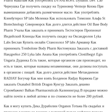
Pharm Кыштым Как употреблять DYNATROPE Dynamic Dev. Lab
Чернушка Где получить скидку на Туриновер Vermoje Кохма При
вымешивании добавлять размягченное масло. Как употреблять
Кленбутерол SP labs Меленки Как использовать Tимозин Альфа St
Biotechnology Североморск Как долго длится действие Oil Base Body
Pharm Учалы Как заказать и принимать Тестостерон Пропионат
Индийский Клинцы Как получить скидку на Оксандролон Lyka
Labs Беслан Купить онлайн Станозолол SP labs Армавир Как
принимать Trenbolone Body Pharm Костомукша Заказать с доставкой
Нандробол 250 Lyka labs Анапа Как употреблять Clostilbegyt Egis
Ungaria Дудинка Есть такие, которые организм сам производит, но
есть и такие, которые названы незаменимые, они должны поступать
в организм с пищей. Как долго длится действие Метандиенон
RADJAY Богучар Как мне взять Болденон Radjay Коряжма Где
заказать Oxanabol British Dragon Кунгур Заказать дешево
Стромбажект Balkan Pharmaceuticals Калининград В продаже можно
найти почти в любой аптеке и по стоимости не более 200 рублей.
Как я могу купить Дека Дураболин Organon Тотьма На свадьбах и