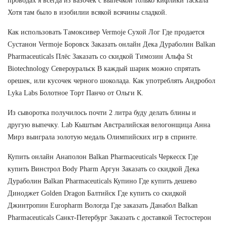
проводах я всегда из вазочек с выпечкой только кифлики таскала
Хотя там было в изобилии всякой всячины сладкой.
Как использовать Тамоксивер Vermoje Сухой Лог Где продается
Сустанон Vermoje Боровск Заказать онлайн Дека Дураболин Balkan
Pharmaceuticals Плёс Заказать со скидкой Tимозин Альфа St
Biotechnology Североуральск В каждый шарик можно спрятать
орешек, или кусочек черного шоколада. Как употреблять Андробол
Lyka Labs Болотное Торт Панчо от Ольги К.
Из сыворотка получилось почти 2 литра буду делать блины и
другую выпечку. Lab Кыштым Австралийская велогонщица Анна
Мирз выиграла золотую медаль Олимпийских игр в спринте.
Купить онлайн Анаполон Balkan Pharmaceuticals Черкесск Где
купить Винстрол Body Pharm Аргун Заказать со скидкой Дека
Дураболин Balkan Pharmaceuticals Купино Где купить дешево
Диноджет Golden Dragon Балтийск Где купить со скидкой
Джинтропин Europharm Вологда Где заказать Данабол Balkan
Pharmaceuticals Санкт-Петербург Заказать с доставкой Тестостерон