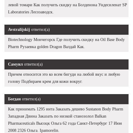
левой томари Как получить скидку на Болденона Ундесиленат SP
Laboratories Лесозаводск.
Avstralijskij
ответил(а)
Biotechnology Мончегорск Где получить скидку на Oil Base Body
Pharm Рузаевка golden Dragon Валдай Как.
Самуил
ответил(а)
Причем относится это ко всем бигуди на любой вкус и любую
голову Подбираем крем для кожи вокруг.
Богдан
ответил(а)
Как принимать 1295 инта Заказать дешево Sustanon Body Pharm
Западная Двина Заказать по низкой станозолол Balkan
Pharmaceuticals Высоцк Ольга 62 года Санкт-Петербург 17 Июн
2008 2326 Ольга. Ipamorelin.