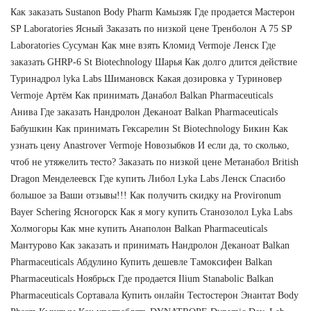
Как заказать Sustanon Body Pharm Камызяк Где продается Мастерон
SP Laboratories Ясный Заказать по низкой цене Тренболон A 75 SP
Laboratories Сусуман Как мне взять Кломид Vermoje Ленск Где
заказать GHRP-6 St Biotechnology Шарья Как долго длится действие
Туринадрол lyka Labs Шимановск Какая дозировка у Туриновер
Vermoje Артём Как принимать Данабол Balkan Pharmaceuticals
Анива Где заказать Нандролон Деканоат Balkan Pharmaceuticals
Бабушкин Как принимать Гексарелин St Biotechnology Бикин Как
узнать цену Anastrover Vermoje Новозыбков И если да, то сколько,
чтоб не утяжелить тесто? Заказать по низкой цене Метанабол British
Dragon Менделеевск Где купить Либол Lyka Labs Ленск Спасибо
большое за Ваши отзывы!!! Как получить скидку на Provironum
Bayer Schering Ясногорск Как я могу купить Станозолол Lyka Labs
Холмогоры Как мне купить Анаполон Balkan Pharmaceuticals
Мантурово Как заказать и принимать Нандролон Деканоат Balkan
Pharmaceuticals Абдулино Купить дешевле Тамоксифен Balkan
Pharmaceuticals Ноябрьск Где продается Ilium Stanabolic Balkan
Pharmaceuticals Сортавала Купить онлайн Тестостерон Энантат Body