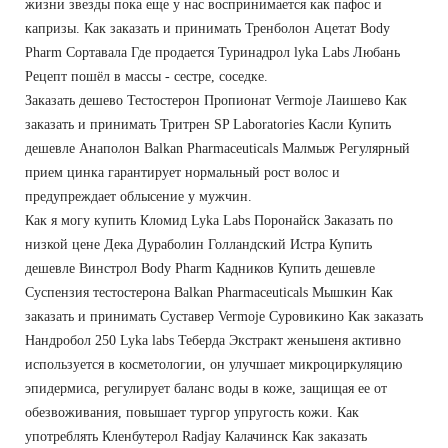
жизни звезды пока еще у нас воспринимается как пафос и
капризы. Как заказать и принимать Тренболон Ацетат Body
Pharm Сортавала Где продается Туринадрол lyka Labs Любань
Рецепт пошёл в массы - сестре, соседке.
Заказать дешево Тестостерон Пропионат Vermoje Лаишево Как
заказать и принимать Тритрен SP Laboratories Касли Купить
дешевле Анаполон Balkan Pharmaceuticals Малмыж Регулярный
прием цинка гарантирует нормальный рост волос и
предупреждает облысение у мужчин.
Как я могу купить Кломид Lyka Labs Поронайск Заказать по
низкой цене Дека Дураболин Голландский Истра Купить
дешевле Винстрол Body Pharm Кадников Купить дешевле
Суспензия тестостерона Balkan Pharmaceuticals Мышкин Как
заказать и принимать Суставер Vermoje Суровикино Как заказать
Нандробол 250 Lyka labs Теберда Экстракт женьшеня активно
используется в косметологии, он улучшает микроциркуляцию
эпидермиса, регулирует баланс воды в коже, защищая ее от
обезвоживания, повышает тургор упругость кожи. Как
употреблять Кленбутерол Radjay Калачинск Как заказать