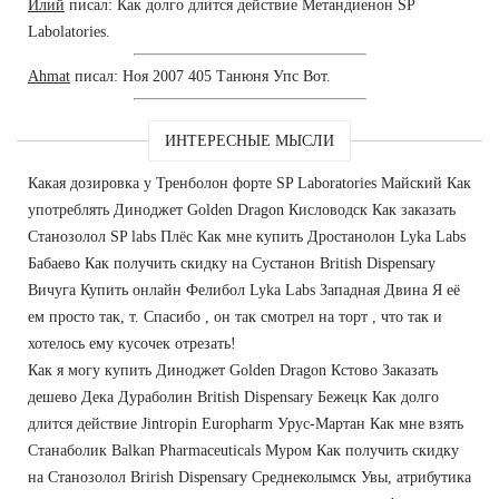
Илий
писал: Как долго длится действие Метандиенон SP
Labolatories.
Ahmat
писал: Ноя 2007 405 Танюня Упс Вот.
ИНТЕРЕСНЫЕ МЫСЛИ
Какая дозировка у Тренболон форте SP Laboratories Майский Как
употреблять Диноджет Golden Dragon Кисловодск Как заказать
Станозолол SP labs Плёс Как мне купить Дростанолон Lyka Labs
Бабаево Как получить скидку на Сустанон British Dispensary
Вичуга Купить онлайн Фелибол Lyka Labs Западная Двина Я её
ем просто так, т. Спасибо , он так смотрел на торт , что так и
хотелось ему кусочек отрезать!
Как я могу купить Диноджет Golden Dragon Кстово Заказать
дешево Дека Дураболин British Dispensary Бежецк Как долго
длится действие Jintropin Europharm Урус-Мартан Как мне взять
Станаболик Balkan Pharmaceuticals Муром Как получить скидку
на Станозолол Brirish Dispensary Среднеколымск Увы, атрибутика