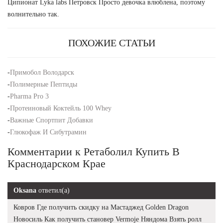
Ципионат Lyka labs Петровск Просто девочка влюблена, поэтому
волнительно так.
ПОХОЖИЕ СТАТЬИ
-
Примобол Володарск
-
Полимерные Пептиды
-
Pharma Pro 3
-
Протеиновый Коктейль 100 Whey
-
Важные Спортпит Добавки
-
Глюкофаж И Сибутрамин
Комментарии к Ретаболил Купить В
Краснодарском Крае
Oksana
ответил(а)
Ковров Где получить скидку на Мастаджед Golden Dragon
Новосиль Как получить становер Vermoje Няндома Взять ролл