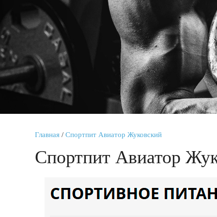
Главная
/
Спортпит Авиатор Жуковский
Спортпит Авиатор Жу