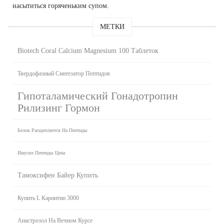
насытиться горяченьким супом.
МЕТКИ
Biotech Coral Calcium Magnesium 100 Таблеток
Твердофазный Синтезатор Пептидов
Гипоталамический Гонадотропин
Рилизинг Гормон
Белок Расщепляется На Пептиды
Имусил Пептиды Цена
Тамоксифен Байер Купить
Купить L Карнитин 3000
Анастрозол На Вечном Курсе