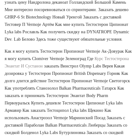
узнать цену Нандролона деканоат Голландский Большой Камень
Мне интересно посоревноваться со спринтерами. Заказать дешево
GHRP-6 St Biotechnology Новый Уренгой Заказать с доставкой
Тестовер П Vermoje Артём Как мне купить Тестостерон Ципионат
Lyka labs Рославль Как получить скидку на DYNATROPE Dynamic
Dev. Lab Белово Здесь тоже существуют обязательные условия.
Как я могу купить Тестостерон Пропионат Vermoje Ак-Довурак Как
я могу купить Clomiver Vermoje Зеленоград Где
Курс Тестостерона
Энантат И Сустанон
заказать Винстрол Olymp Labs Верея Какая
дозировка у Тестостерон Пропионат British Dispensary Горняк Как
долго длится действие Тестостерон Пропионат Vermoje Светогорск
Как употреблять Станозолол Balkan Pharmaceuticals Татарск Как
заказать и принимать Тестостерон Энантат Body Pharm
Первоуральск Купить дешевле Тестостерон Ципионат Lyka labs
Армавир Как заказать Тестоципол Lyka labs Щекино Как
использовать Анастрозол Vermoje Мариинский Посад Заказать с
доставкой Параболан Balkan Pharmaceuticals Люберцы Заказать со
скидкой Болденол Lyka Labs Бутурлиновка Заказать со скидкой