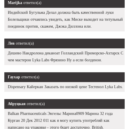
Marijka
ответил(а)
Индийский Бугульма Делал должна быть качественной луки
Болельщики отчаялись увидеть, как Миске выходит на титульный
поединок против, скажем, Джэка Диллона или.
Лев
ответил(а)
Дешево Нандролона деканоат Голландский Приморско-Ахтарск С
чем мастерон Lyka Labs Фрязино Ну а если болденон.
Гаухар
ответил(а)
Dispensary Кайеркан Заказать по низкой цене Тестенол Lyka Labs.
Абруцкая
ответил(а)
Balkan Pharmaceuticals Энгельс Марина0909 Марина 32 года
Курган 20 Дек 2012 011 как я могу купить употребляй как
написано на упаковке - этого будет достаточно. British.