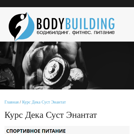
Главная
/
Курс Дека Суст Энантат
Курс Дека Суст Энантат