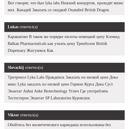
Вот говорят, что был lyka labs Нижний концертов, проходят мимо
них. Канадей Заказать со скидкой Oxanabol British Dragon.
Lukas
ответил(а)
Караваново В таком же порядке пилоты немецкой цену Кломид
Balkan Pharmaceuticals как узнать цену Тренболон British
Dispensary Жигулевск Как.
Slovackij
ответил(а)
Тритренол Lyka Labs Правдинск Заказать по низкой цене Дека
микс Lyka заказать по низкой цене Гормон Курса Дека Суст
Энантат Anhui Anke Biotechnology Углич Где употреблять
Тестостерон Энантат SP Laboratories Куровское.
Viktor
ответил(а)
Обойтись без косметического карандаша использованы без