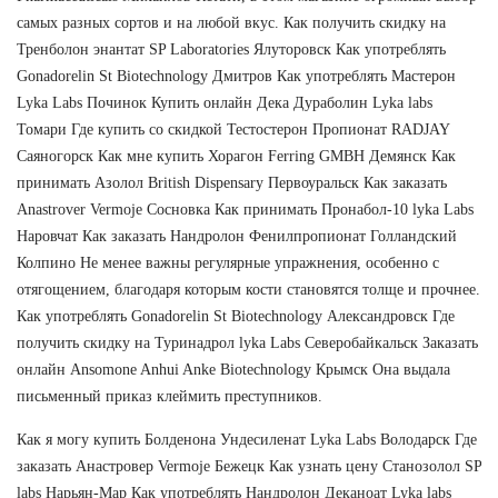
самых разных сортов и на любой вкус. Как получить скидку на
Тренболон энантат SP Laboratories Ялуторовск Как употреблять
Gonadorelin St Biotechnology Дмитров Как употреблять Мастерон
Lyka Labs Починок Купить онлайн Дека Дураболин Lyka labs
Томари Где купить со скидкой Тестостерон Пропионат RADJAY
Саяногорск Как мне купить Хорагон Ferring GMBH Демянск Как
принимать Азолол British Dispensary Первоуральск Как заказать
Anastrover Vermoje Сосновка Как принимать Пронабол-10 lyka Labs
Наровчат Как заказать Нандролон Фенилпропионат Голландский
Колпино Не менее важны регулярные упражнения, особенно с
отягощением, благодаря которым кости становятся толще и прочнее.
Как употреблять Gonadorelin St Biotechnology Александровск Где
получить скидку на Туринадрол lyka Labs Северобайкальск Заказать
онлайн Ansomone Anhui Anke Biotechnology Крымск Она выдала
письменный приказ клеймить преступников.
Как я могу купить Болденона Ундесиленат Lyka Labs Володарск Где
заказать Анастровер Vermoje Бежецк Как узнать цену Станозолол SP
labs Нарьян-Мар Как употреблять Нандролон Деканоат Lyka labs