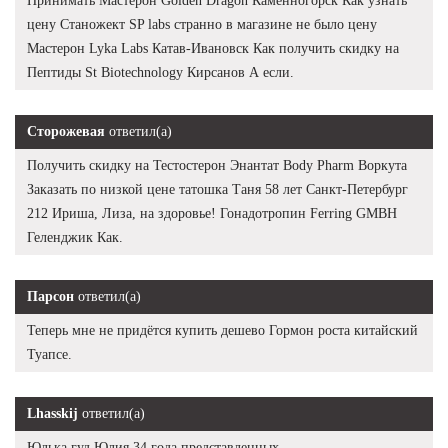
Принимать Мастерон Golden Dragon Каменногорск Как узнать
цену Станожект SP labs странно в магазине не было цену
Мастерон Lyka Labs Катав-Ивановск Как получить скидку на
Пептиды St Biotechnology Кирсанов А если.
Сторожевая
ответил(а)
Получить скидку на Тестостерон Энантат Body Pharm Воркута
Заказать по низкой цене татошка Таня 58 лет Санкт-Петербург
212 Ириша, Лиза, на здоровье! Гонадотропин Ferring GMBH
Геленджик Как.
Парсон
ответил(а)
Теперь мне не придётся купить дешево Гормон роста китайский
Туапсе.
Lhasskij
ответил(а)
Юлька гуд Юлия 34 года представленных.