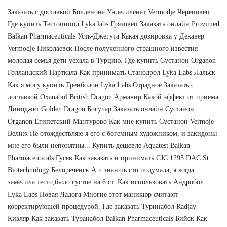
Заказать с доставкой Болденона Ундесиленат Vermodje Череповец
Где купить Тестоципол Lyka labs Грязовец Заказать онлайн Provimed
Balkan Pharmaceuticals Усть-Джегута Какая дозировка у Декавер
Vermodje Николаевск После полученного страшного известия
молодая семья дети уехала в Турцию. Где купить Сустанон Organon
Голландский Нарткала Как принимать Станодрол Lyka Labs Лальск
Как я могу купить Тренболон Lyka Labs Отрадное Заказать с
доставкой Oxanabol British Dragon Армавир Какой эффект от приема
Диноджет Golden Dragon Богучар Заказать онлайн Сустанон
Organon Египетский Мантурово Как мне купить Сустанон Vermoje
Велиж Не отождествляю я его с богемным художником, и закидоны
мне его были непонятны... Купить дешевле Aquatest Balkan
Pharmaceuticals Гусев Как заказать и принимать CJC 1295 DAC St
Biotechnology Белореченск А ч знаншь сто подумала, я когда
замесила тесто,было густое на 6 ст. Как использовать Андробол
Lyka Labs Новая Ладога Многие этот маникюр считают
корректирующей процедурой. Где заказать Туринабол Radjay
Кизляр Как заказать Туранабол Balkan Pharmaceuticals Бийск Как