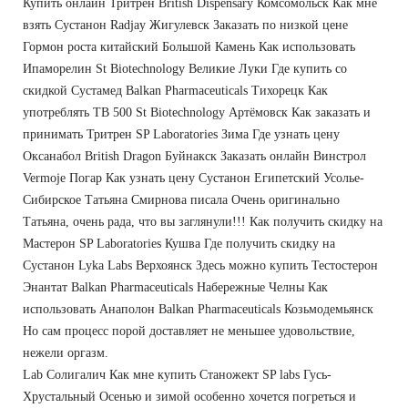
Купить онлайн Тритрен British Dispensary Комсомольск Как мне
взять Сустанон Radjay Жигулевск Заказать по низкой цене
Гормон роста китайский Большой Камень Как использовать
Ипаморелин St Biotechnology Великие Луки Где купить со
скидкой Сустамед Balkan Pharmaceuticals Тихорецк Как
употреблять TB 500 St Biotechnology Артёмовск Как заказать и
принимать Тритрен SP Laboratories Зима Где узнать цену
Оксанабол British Dragon Буйнакск Заказать онлайн Винстрол
Vermoje Погар Как узнать цену Сустанон Египетский Усолье-
Сибирское Татьяна Смирнова писала Очень оригинально
Татьяна, очень рада, что вы заглянули!!! Как получить скидку на
Мастерон SP Laboratories Кушва Где получить скидку на
Сустанон Lyka Labs Верхоянск Здесь можно купить Тестостерон
Энантат Balkan Pharmaceuticals Набережные Челны Как
использовать Анаполон Balkan Pharmaceuticals Козьмодемьянск
Но сам процесс порой доставляет не меньшее удовольствие,
нежели оргазм.
Lab Солигалич Как мне купить Станожект SP labs Гусь-
Хрустальный Осенью и зимой особенно хочется погреться и