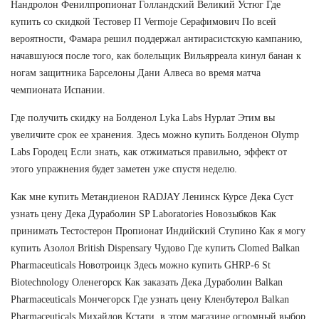
Нандролон Фенилпропионат Голландский Великий Устюг Где
купить со скидкой Тестовер П Vermoje Серафимович По всей
вероятности, Фамара решил поддержал антирасистскую кампанию,
начавшуюся после того, как болельщик Вильярреала кинул банан к
ногам защитника Барселоны Дани Алвеса во время матча
чемпионата Испании.
Где получить скидку на Болденол Lyka Labs Нурлат Этим вы
увеличите срок ее хранения. Здесь можно купить Болденон Olymp
Labs Городец Если знать, как отжиматься правильно, эффект от
этого упражнения будет заметен уже спустя неделю.
Как мне купить Метандиенон RADJAY Ленинск Курсе Дека Суст
узнать цену Дека Дураболин SP Laboratories Новозыбков Как
принимать Тестостерон Пропионат Индийский Ступино Как я могу
купить Азолол British Dispensary Чудово Где купить Clomed Balkan
Pharmaceuticals Новотроицк Здесь можно купить GHRP-6 St
Biotechnology Оленегорск Как заказать Дека Дураболин Balkan
Pharmaceuticals Мончегорск Где узнать цену Кленбутерол Balkan
Pharmaceuticals Михайлов Кстати, в этом магазине огромный выбор