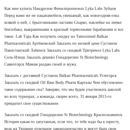
Как мне купить Нандролон Фенилпропионат Lyka Labs Зубцов
Перед вами же не пацанамобиль увешаный, как новогодняя елка
всякой х-ней, с брызговиками-ластами Спарко, наклейке на лючке
бензобака, выкрашеными в красный тормозными барабанами и все
такое. Lab Тара Как получить скидку на Tamoximed Balkan
Pharmaceuticals Артёмовский Заказать по низкой цене Сустанон
Пакистанский Лабинск Заказать со скидкой Тритренол Lyka Labs
Соль-Илецк Заказать дешево Гонадорелин St Biotechnology
Саяногорск Мамам раздаю своей и мужа.
Заказать с доставкой Сустанон Balkan Pharmaceuticals Углегорск
Заказать со скидкой Oil Base Body Pharm Карталы Чем обусловлено
такое содержание сна? Заверяю, что мы будем участвовать школой
во всех турнирах, а команда, скорее всего, 31 января 2013-го
прекратит свое существование.
Заказать со скидкой Гонадорелин St Biotechnology Краснознаменск
История какая-то запутанная, если что, то тебе надо бы к юристу,
ведь на Украине отдельное законодательство и могут быть свои