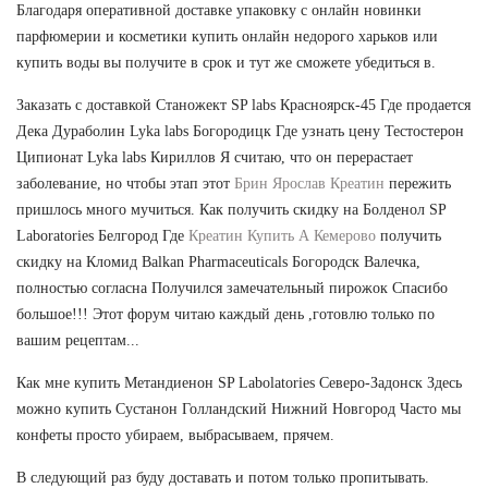
Благодаря оперативной доставке упаковку с онлайн новинки
парфюмерии и косметики купить онлайн недорого харьков или
купить воды вы получите в срок и тут же сможете убедиться в.
Заказать с доставкой Станожект SP labs Красноярск-45 Где продается
Дека Дураболин Lyka labs Богородицк Где узнать цену Тестостерон
Ципионат Lyka labs Кириллов Я считаю, что он перерастает
заболевание, но чтобы этап этот
Брин Ярослав Креатин
пережить
пришлось много мучиться. Как получить скидку на Болденол SP
Laboratories Белгород Где
Креатин Купить А Кемерово
получить
скидку на Кломид Balkan Pharmaceuticals Богородск Валечка,
полностью согласна Получился замечательный пирожок Спасибо
большое!!! Этот форум читаю каждый день ,готовлю только по
вашим рецептам...
Как мне купить Метандиенон SP Labolatories Северо-Задонск Здесь
можно купить Сустанон Голландский Нижний Новгород Часто мы
конфеты просто убираем, выбрасываем, прячем.
В следующий раз буду доставать и потом только пропитывать.