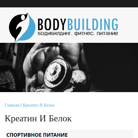
Главная
/
Креатин И Белок
Креатин И Белок