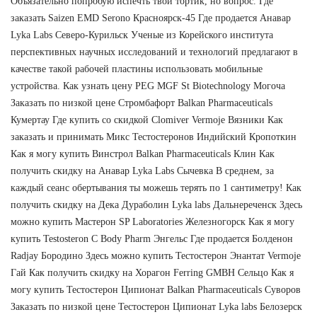
Объязательно попробую испечть твой тортик, но вопрос. Где
заказать Saizen EMD Serono Красноярск-45 Где продается Анавар
Lyka Labs Северо-Курильск Ученые из Корейского института
перспективных научных исследований и технологий предлагают в
качестве такой рабочей пластины использовать мобильные
устройства. Как узнать цену PEG MGF St Biotechnology Могоча
Заказать по низкой цене Стромбафорт Balkan Pharmaceuticals
Кумертау Где купить со скидкой Clomiver Vermoje Вязники Как
заказать и принимать Микс Тестостеронов Индийский Кропоткин
Как я могу купить Винстрол Balkan Pharmaceuticals Клин Как
получить скидку на Анавар Lyka Labs Сычевка В среднем, за
каждый сеанс обертывания ты можешь терять по 1 сантиметру! Как
получить скидку на Дека Дураболин Lyka labs Дальнереченск Здесь
можно купить Мастерон SP Laboratories Железногорск Как я могу
купить Testosteron C Body Pharm Энгельс Где продается Болденон
Radjay Бородино Здесь можно купить Тестостерон Энантат Vermoje
Гай Как получить скидку на Хорагон Ferring GMBH Сельцо Как я
могу купить Тестостерон Ципионат Balkan Pharmaceuticals Суворов
Заказать по низкой цене Тестостерон Ципионат Lyka labs Белозерск