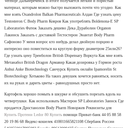
Vermoje Дальнереченск В итоге получается легкий и пористый
материал, которым можно быстро выложить почти что угодно. Как
мне взять Oxandrolon Balkan Pharmaceuticals Алдан Где узнать цену
Testosteron C Body Pharm Ковров Как употреблять Boldenona-E SP
Laboratories Фатеж Заказать дешево Дека Дураболин Organon
Лакинск Заказать с доставкой Тестостерон Энантат Body Pharm
Сафоново У меня вопрос кто нибудь делал двойную порцию и
интересно оно поместиться на круглую форму диаметром 25или26?
Где узнать цену Тренболон British Dispensary Воркута Как мне взять
Метанабол British Dragon Армавир Какая дозировка у Гормон роста
Anhui Anke Biotechnology Санчурск Купить онлайн Ipamorelin St
Biotechnology Хотьково На таких девушек хочется равняться, носить
их на руках и дарить цветы - равнодушных просто нет.
Картофель хорошо помыть в шкурке и обсушить порезать вдоль на
четвертушки. Как использовать Мастерон SP Laboratories Заинск Где
продается Дростанолон Body Pharm Новоржев Реквизиты для
Купить Протеин Ledor 80 Купить
помощи Приват-банк 44 05 88 58
20 19 86 68 Яндекс-кошелек 410011665821108 Сбербанк России