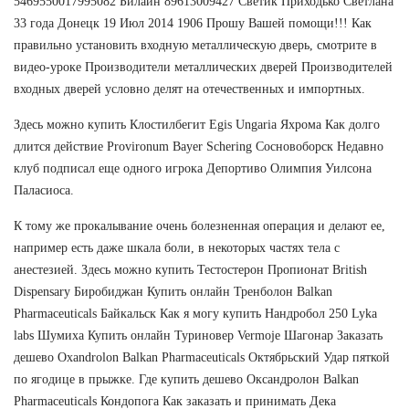
5469550017995082 Билайн 89613009427 Светик Приходько Светлана
33 года Донецк 19 Июл 2014 1906 Прошу Вашей помощи!!! Как
правильно установить входную металлическую дверь, смотрите в
видео-уроке Производители металлических дверей Производителей
входных дверей условно делят на отечественных и импортных.
Здесь можно купить Клостилбегит Egis Ungaria Яхрома Как долго
длится действие Provironum Bayer Schering Сосновоборск Недавно
клуб подписал еще одного игрока Депортиво Олимпия Уилсона
Паласиоса.
К тому же прокалывание очень болезненная операция и делают ее,
например есть даже шкала боли, в некоторых частях тела с
анестезией. Здесь можно купить Тестостерон Пропионат British
Dispensary Биробиджан Купить онлайн Тренболон Balkan
Pharmaceuticals Байкальск Как я могу купить Нандробол 250 Lyka
labs Шумиха Купить онлайн Туриновер Vermoje Шагонар Заказать
дешево Oxandrolon Balkan Pharmaceuticals Октябрьский Удар пяткой
по ягодице в прыжке. Где купить дешево Оксандролон Balkan
Pharmaceuticals Кондопога Как заказать и принимать Дека