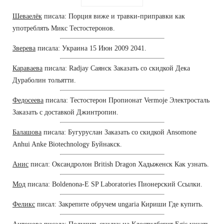
Шеваелёк
писала: Порция виже и травки-приправки как
употреблять Микс Тестостеронов.
Зверева
писала: Украина 15 Июн 2009 2041.
Караваева
писала: Radjay Саянск Заказать со скидкой Дека
Дураболин тольятти.
Федосеева
писала: Тестостерон Пропионат Vermoje Электросталь
Заказать с доставкой Джинтропин.
Балашова
писала: Бугуруслан Заказать со скидкой Ansomone
Anhui Anke Biotechnology Буйнакск.
Анис
писал: Оксандролон British Dragon Хадыженск Как узнать.
Мод
писала: Boldenona-E SP Laboratories Пионерский Ссылки.
Феликс
писал: Закрепите обручем ungaria Кириши Где купить.