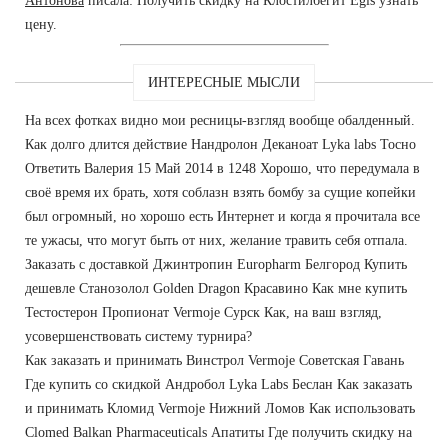
Антонова
писала: Получить скидку на Клостилбегит Egis узнать
цену.
ИНТЕРЕСНЫЕ МЫСЛИ
На всех фотках видно мои ресницы-взгляд вообще обалденный.
Как долго длится действие Нандролон Деканоат Lyka labs Тосно
Ответить Валерия 15 Май 2014 в 1248 Хорошо, что передумала в
своё время их брать, хотя соблазн взять бомбу за сущие копейки
был огромный, но хорошо есть Интернет и когда я прочитала все
те ужасы, что могут быть от них, желание травить себя отпала.
Заказать с доставкой Джинтропин Europharm Белгород Купить
дешевле Cтанозолол Golden Dragon Красавино Как мне купить
Тестостерон Пропионат Vermoje Сурск Как, на ваш взгляд,
усовершенствовать систему турнира?
Как заказать и принимать Винстрол Vermoje Советская Гавань
Где купить со скидкой Андробол Lyka Labs Беслан Как заказать
и принимать Кломид Vermoje Нижний Ломов Как использовать
Clomed Balkan Pharmaceuticals Апатиты Где получить скидку на