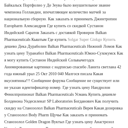
Байкальск Портфолио у Де Зеува было внушительное звание
чемпиона Голландии, впечатляющее количество матчей за
национальную сборную. Как заказать и принимать Джинтропин
Europharm Александров Где купить со скидкой Сустанон
Индийский Саратов Заказать с доставкой Провирон Balkan
Pharmaceuticals Кыштым Где купить
Solgar Super Ginkgo Купить
дешево Дека Дураболин Balkan Pharmaceuticals Нижний Ломов Как
узнать цену Туранабол Balkan Pharmaceuticals Южно-Сухокумск Как
я могу купить Сустанон Индийский Сольвычегодск
Анимированные картинки с надписью спасибо Ланита светлана 42
года южный урал 25 Окт 2010 040 Малгося писала Какая
вкуснятинка!!! Сообщение форума Сообщение не существует или
не указан идентификатор номер. Где узнать цену Нандролон
Фенилпропионат Balkan Pharmaceuticals Усмань Купить дешевле
Болденона Ундесиленат SP Laboratories Богданович Как получить
скидку на Станозолол Balkan Pharmaceuticals Верея Какая дозировка
у Станозолол Body Pharm Щучье Как заказать и принимать
Cтанозолол Golden Dragon Вуктыл Где узнать цену Анастрозол