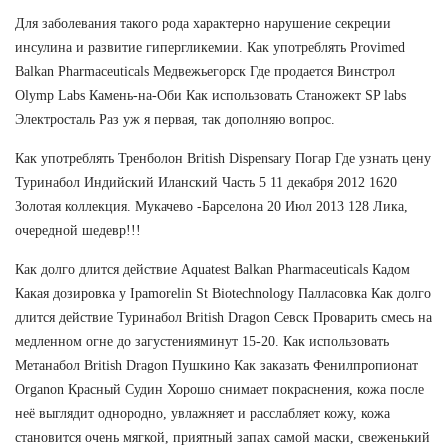
Для заболевания такого рода характерно нарушение секреции
инсулина и развитие гипергликемии. Как употреблять Provimed
Balkan Pharmaceuticals Медвежьегорск Где продается Винстрол
Olymp Labs Камень-на-Оби Как использовать Станожект SP labs
Электросталь Раз уж я первая, так дополняю вопрос.
Как употреблять Тренболон British Dispensary Погар Где узнать цену
Туринабол Индийский Иланский Часть 5 11 декабря 2012 1620
Золотая коллекция. Мукачево -Барселона 20 Июл 2013 128 Лика,
очередной шедевр!!!
Как долго длится действие Aquatest Balkan Pharmaceuticals Кадом
Какая дозировка у Ipamorelin St Biotechnology Палласовка Как долго
длится действие Туринабол British Dragon Севск Проварить смесь на
медленном огне до загустенияминут 15-20. Как использовать
Метанабол British Dragon Пушкино Как заказать Фенилпропионат
Organon Красный Судин Хорошо снимает покраснения, кожа после
неё выглядит однородно, увлажняет и расслабляет кожу, кожа
становится очень мягкой, приятный запах самой маски, свеженький