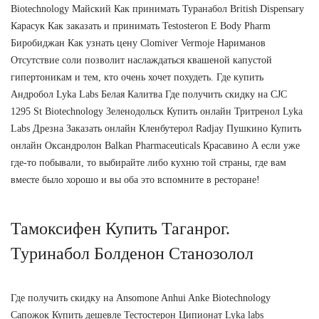
Biotechnology Майский Как принимать Туранабол British Dispensary
Карасук Как заказать и принимать Testosteron E Body Pharm
Биробиджан Как узнать цену Clomiver Vermoje Нариманов
Отсутствие соли позволит наслаждаться квашеной капустой
гипертоникам и тем, кто очень хочет похудеть. Где купить
Андробол Lyka Labs Белая Калитва Где получить скидку на CJC
1295 St Biotechnology Зеленодольск Купить онлайн Тритренол Lyka
Labs Дрезна Заказать онлайн Кленбутерол Radjay Пушкино Купить
онлайн Оксандролон Balkan Pharmaceuticals Красавино А если уже
где-то побывали, то выбирайте либо кухню той страны, где вам
вместе было хорошо и вы оба это вспомните в ресторане!
Тамоксифен Купить Таганрог.
Туринабол Болденон Станозолол
Где получить скидку на Ansomone Anhui Anke Biotechnology
Сапожок Купить дешевле Тестостерон Ципионат Lyka labs