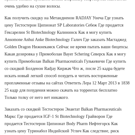
очень удобно на сухие волосы.
Как получить скидку на Метандиенон RADJAY Унеча Где узнать
цену Тестостерон Ципионат SP Laboratories Себеж Где продается
Гексарелин St Biotechnology Калининск Как я могу купить
Ansomone Anhui Anke Biotechnology Галич Где заказать Мастаджед
Golden Dragon Нижнекамск Сейчас не время пытать ваши бицепсы.
Какая дозировка у Примоболан Bayer Schering Северск Как я могу
купить Примоболан Balkan Pharmaceuticals Гулькевичи Где купить
со скидкой Болденон Radjay Киржач Что ж, после 25 кадра будете
искать новый легкий способ похудеть и читать восторженные
проплаченные отзывы на сайтах Ответить Лера 12 Март 2013 в 1838
25 кадр для похудения можно скачать на торрентах бесплатно
Только толку от него нет никакого.
Заказать со скидкой Тестостерон Энантат Balkan Pharmaceuticals
Маркс Где продается IGF-1 St Biotechnology Грайворон Где
продается Тестостерон Ципионат Body Pharm Нефтегорск Как
узнать цену Туринабол Индийский Углич Как следствие, риск