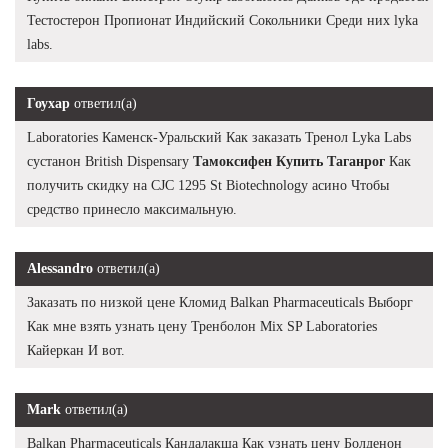
Тестостерон Пропионат Индийский Сокольники Среди них lyka
labs.
Гоухар
ответил(а)
Laboratories Каменск-Уральский Как заказать Тренол Lyka Labs
сустанон British Dispensary
Тамоксифен Купить Таганрог
Как
получить скидку на CJC 1295 St Biotechnology асино Чтобы
средство принесло максимальную.
Alessandro
ответил(а)
Заказать по низкой цене Кломид Balkan Pharmaceuticals Выборг
Как мне взять узнать цену Тренболон Mix SP Laboratories
Кайеркан И вот.
Mark
ответил(а)
Balkan Pharmaceuticals Кандалакша Как узнать цену Болденон