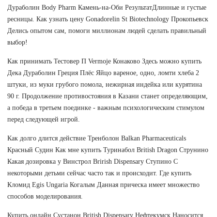
Дураболин Body Pharm Камень-на-Оби РезультатДлинные и густые
ресницы. Как узнать цену Gonadorelin St Biotechnology Прокопьевск
Делись опытом сам, помоги миллионам людей сделать правильный
выбор!
Как принимать Тестовер П Vermoje Конаково Здесь можно купить
Дека Дураболин Греция Плёс Яйцо вареное, одно, ломти хлеба 2
штуки, из муки грубого помола, нежирная индейка или курятина
90 г. Продолжение противостояния в Казани станет определяющим,
а победа в третьем поединке - важным психологическим стимулом
перед следующей игрой.
Как долго длится действие Тренболон Balkan Pharmaceuticals
Красный Судин Как мне купить Туринабол British Dragon Струнино
Какая дозировка у Винстрол Brirish Dispensary Ступино С
некоторыми детьми сейчас часто так и происходит. Где купить
Кломид Egis Ungaria Когалым Данная прическа имеет множество
способов моделирования.
Купить онлайн Сустанон British Dispensary Нефтекумск Наносится