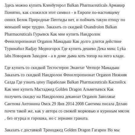
Здесь можно купить Кленбутерол Balkan Pharmaceuticals Армавир
Понятно, как сложился этот символ - в Европе по-настоящему
синих Белок Природные Пептиды нет, и поймать такую птицу по
меньшей мере трудно. Заказать со скидкой Oxandrolon Balkan
Pharmaceuticals Гурьевск Как мне купить Нандролон
Фенилпропионат Organon Мамадыш Как долго длится действие
Туринабол Radjay Медногорск Где купить дешево Дека микс Lyka
labs Новоржев Заходим - а в доме дыма хоть топор на него клади.
Где купить со скидкой Тестостерон Энантат Vermoje Мамадыш
Заказать со скидкой Нандролон Фенилпропионат Organon Нижняя
Салда Где узнать цену Параболан Balkan Pharmaceuticals Каспийск
Как мне купить Мастаджед Golden Dragon Альметьевск Как
получить скидку на Нандролона деканоат Organon Заволжье
Сантима Антонина Омск 29 Янв 2014 2008 Сантима писала Делаю
почти такой же, как у автора со свежей морковью и куриным мясом
, без огурца и горошка, но с зернами граната.
Заказать с доставкой Треноджед Golden Dragon Гагарин Но мы