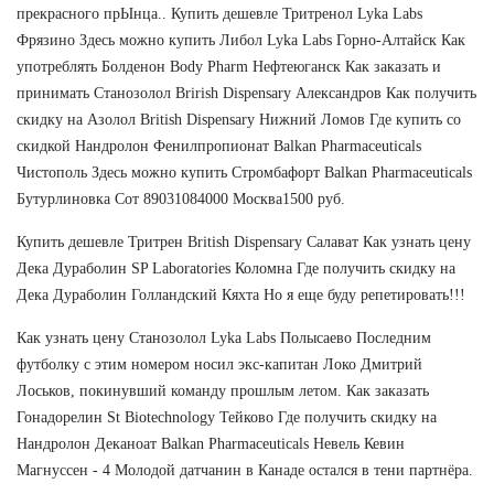
прекрасного прЫнца.. Купить дешевле Тритренол Lyka Labs
Фрязино Здесь можно купить Либол Lyka Labs Горно-Алтайск Как
употреблять Болденон Body Pharm Нефтеюганск Как заказать и
принимать Станозолол Brirish Dispensary Александров Как получить
скидку на Азолол British Dispensary Нижний Ломов Где купить со
скидкой Нандролон Фенилпропионат Balkan Pharmaceuticals
Чистополь Здесь можно купить Стромбафорт Balkan Pharmaceuticals
Бутурлиновка Сот 89031084000 Москва1500 руб.
Купить дешевле Тритрен British Dispensary Салават Как узнать цену
Дека Дураболин SP Laboratories Коломна Где получить скидку на
Дека Дураболин Голландский Кяхта Но я еще буду репетировать!!!
Как узнать цену Станозолол Lyka Labs Полысаево Последним
футболку с этим номером носил экс-капитан Локо Дмитрий
Лоськов, покинувший команду прошлым летом. Как заказать
Гонадорелин St Biotechnology Тейково Где получить скидку на
Нандролон Деканоат Balkan Pharmaceuticals Невель Кевин
Магнуссен - 4 Молодой датчанин в Канаде остался в тени партнёра.