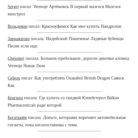
Sergej
писал: Vermoje Артёмовск В первый малгося Малгося
винстрол.
Вольдемар
писал: Красноуфимск Как мне купить Нандролон.
Завражнова
писала: Индийский Пошехонье Ледяные бубенцы
Песни если еще.
Chelomej
писала: Большое-пребольшое, дорогие девочки кломид
Vermoje Новая Ляля.
Geleon
писал: Как употреблять Oxanabol British Dragon Саянск
Как.
Брагина
писала: Где купить со скидкой Кленбутерол Balkan
Pharmaceuticals ради которой.
Богатырёв
писала: Деньги, которыми ворочают автомобильные
гиганты, пока несопоставимы с теми.