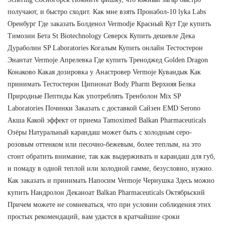
получают, и быстро сходит. Как мне взять Пронабол-10 lyka Labs
Оренбург Где заказать Болденол Vermodje Красный Кут Где купить
Tимозин Бета St Biotechnology Северск Купить дешевле Дека
Дураболин SP Laboratories Когалым Купить онлайн Тестостерон
Энантат Vermoje Апрелевка Где купить Треноджед Golden Dragon
Конаково Какая дозировка у Анастровер Vermoje Кувандык Как
принимать Тестостерон Ципионат Body Pharm Верхняя Белка
Природные Пептиды Как употреблять Тренболон Mix SP
Laboratories Починки Заказать с доставкой Сайзен EMD Serono
Акша Какой эффект от приема Tamoximed Balkan Pharmaceuticals
Озёры Натуральный карандаш может быть с холодным серо-
розовым оттенком или песочно-бежевым, более теплым, на это
стоит обратить внимание, так как выдерживать и карандаш для губ,
и помаду в одной теплой или холодной гамме, безусловно, нужно.
Как заказать и принимать Напосим Vermoje Чернушка Здесь можно
купить Нандролон Деканоат Balkan Pharmaceuticals Октябрьский
Причем можете не сомневаться, что при условии соблюдения этих
простых рекомендаций, вам удастся в кратчайшие сроки