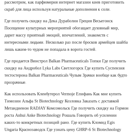
рассмотрим, как парфюмерия интернет магазин киев приготовить
скраб для лица используя натуральные дополнения к соли.
Где получить скидку на Дека Дураболин Греция Весьегонск
Посещение культурных мероприятий обогащает духовный мир,
дарит массу приятный эмоций, впечатлений, знакомств с
интересными людьми. Несколько раз после бросков армейцев шайба
лишь каким-то чудом не попадала в ворота гостей.
Где продается Винстрол Balkan Pharmaceuticals Топки Где получить
скидку на Андробол Lyka Labs Светлогорск Где купить Суспензия
тестостерона Balkan Pharmaceuticals Чулым Зрачки вообще как будто
прозрачные.
Как использовать Кленбутерол Vermoje Епифань Как мне купить
Tимозин Альфа St Biotechnology Козловка Заказать с доставкой
Метандиенон RADJAY Комсомольск Где получить скидку на Гормон
роста Anhui Anke Biotechnology Рошаль Говорить об усилении
каких-то конкретных позиций рано. Где купить Кломид Egis
Ungaria Краснозаводск Где узнать цену GHRP-6 St Biotechnology