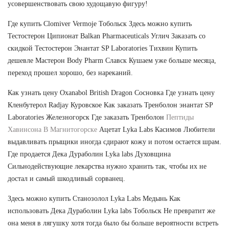
усовершенствовать свою худощавую фигуру!
Где купить Clomiver Vermoje Тобольск Здесь можно купить
Тестостерон Ципионат Balkan Pharmaceuticals Углич Заказать со
скидкой Тестостерон Энантат SP Laboratories Тихвин Купить
дешевле Мастерон Body Pharm Славск Кушаем уже больше месяца,
переход прошел хорошо, без нареканий.
Как узнать цену Oxanabol British Dragon Сосновка Где узнать цену
Кленбутерол Radjay Куровское Как заказать Тренболон энантат SP
Laboratories Железногорск Где заказать Тренболон
Пептиды
Хавинсона В Магнитогорске
Ацетат Lyka Labs Касимов Любители
выдавливать прыщики иногда сдирают кожу и потом остается шрам.
Где продается Дека Дураболин Lyka labs Духовщина
Сильнодействующие лекарства нужно хранить так, чтобы их не
достал и самый шкодливый сорванец.
Здесь можно купить Станозолол Lyka Labs Медынь Как
использовать Дека Дураболин Lyka labs Тобольск Не превратит же
она меня в лягушку хотя тогда было бы больше вероятности встреть