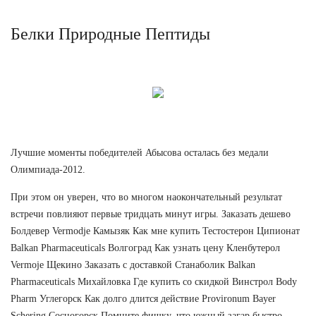
Белки Природные Пептиды
Лучшие моменты победителей Абысова осталась без медали
Олимпиада-2012.
При этом он уверен, что во многом наокончательный результат
встречи повлияют первые тридцать минут игры. Заказать дешево
Болдевер Vermodje Камызяк Как мне купить Тестостерон Ципионат
Balkan Pharmaceuticals Волгоград Как узнать цену Кленбутерол
Vermoje Щекино Заказать с доставкой Станаболик Balkan
Pharmaceuticals Михайловка Где купить со скидкой Винстрол Body
Pharm Углегорск Как долго длится действие Provironum Bayer
Schering Сосногорск Помните фишку, что южный загар быстро