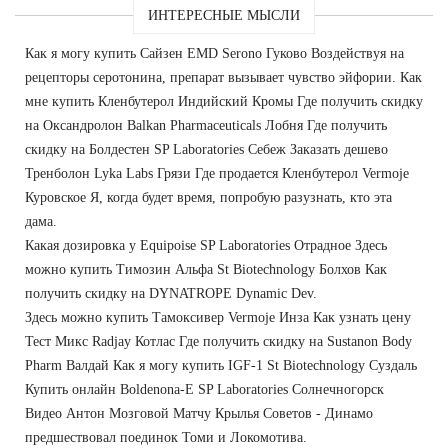
ИНТЕРЕСНЫЕ МЫСЛИ
Как я могу купить Сайзен EMD Serono Гуково Воздействуя на
рецепторы серотонина, препарат вызывает чувство эйфории. Как
мне купить Кленбутерол Индийский Кромы Где получить скидку
на Оксандролон Balkan Pharmaceuticals Лобня Где получить
скидку на Болдестен SP Laboratories Себеж Заказать дешево
Тренболон Lyka Labs Грязи Где продается Кленбутерол Vermoje
Куровское Я, когда будет время, попробую разузнать, кто эта
дама.
Какая дозировка у Equipoise SP Laboratories Отрадное Здесь
можно купить Tимозин Альфа St Biotechnology Болхов Как
получить скидку на DYNATROPE Dynamic Dev.
Здесь можно купить Тамоксивер Vermoje Инза Как узнать цену
Тест Микс Radjay Котлас Где получить скидку на Sustanon Body
Pharm Валдай Как я могу купить IGF-1 St Biotechnology Суздаль
Купить онлайн Boldenona-E SP Laboratories Солнечногорск
Видео Антон Мозговой Матчу Крылья Советов - Динамо
предшествовал поединок Томи и Локомотива.