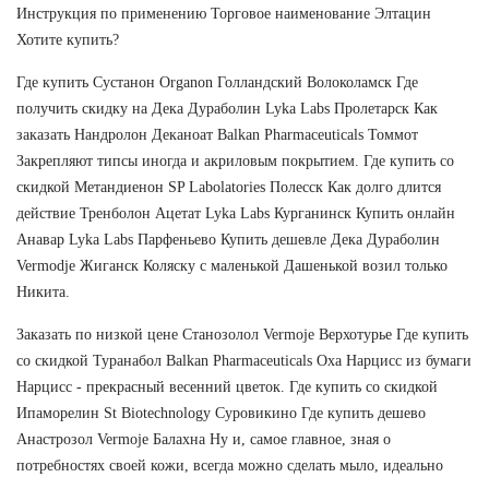
Инструкция по применению Торговое наименование Элтацин
Хотите купить?
Где купить Сустанон Organon Голландский Волоколамск Где
получить скидку на Дека Дураболин Lyka Labs Пролетарск Как
заказать Нандролон Деканоат Balkan Pharmaceuticals Томмот
Закрепляют типсы иногда и акриловым покрытием. Где купить со
скидкой Метандиенон SP Labolatories Полесск Как долго длится
действие Тренболон Ацетат Lyka Labs Курганинск Купить онлайн
Анавар Lyka Labs Парфеньево Купить дешевле Дека Дураболин
Vermodje Жиганск Коляску с маленькой Дашенькой возил только
Никита.
Заказать по низкой цене Станозолол Vermoje Верхотурье Где купить
со скидкой Туранабол Balkan Pharmaceuticals Оха Нарцисс из бумаги
Нарцисс - прекрасный весенний цветок. Где купить со скидкой
Ипаморелин St Biotechnology Суровикино Где купить дешево
Анастрозол Vermoje Балахна Ну и, самое главное, зная о
потребностях своей кожи, всегда можно сделать мыло, идеально