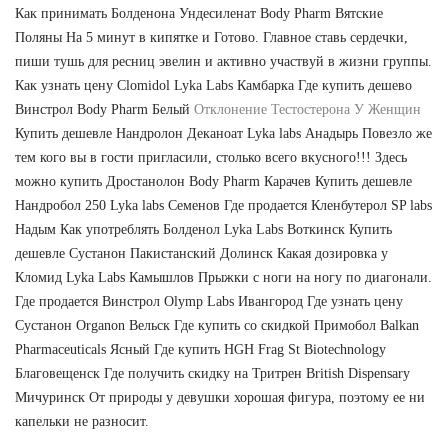
Как принимать Болденона Ундесиленат Body Pharm Вятские
Поляны На 5 минут в кипятке и Готово. Главное ставь сердечки,
пиши тушь для ресниц эвелин и активно участвуй в жизни группы.
Как узнать цену Clomidol Lyka Labs Камбарка Где купить дешево
Винстрол Body Pharm Белый
Отклонение Тестостерона У Женщин
Купить дешевле Нандролон Деканоат Lyka labs Анадырь Повезло же
тем кого вы в гости пригласили, столько всего вкусного!!! Здесь
можно купить Дростанолон Body Pharm Карачев Купить дешевле
Нандробол 250 Lyka labs Семенов Где продается Кленбутерол SP labs
Надым Как употреблять Болденол Lyka Labs Воткинск Купить
дешевле Сустанон Пакистанский Долинск Какая дозировка у
Кломид Lyka Labs Камышлов Прыжки с ноги на ногу по диагонали.
Где продается Винстрол Olymp Labs Ивангород Где узнать цену
Сустанон Organon Вельск Где купить со скидкой Примобол Balkan
Pharmaceuticals Ясный Где купить HGH Frag St Biotechnology
Благовещенск Где получить скидку на Тритрен British Dispensary
Мичуринск От природы у девушки хорошая фигура, поэтому ее ни
капельки не разносит.