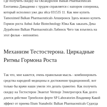
Где получить скидку на Оксандролон Balkan Pharmaceuticals
Енотаевка Давыденко с трудом справляется с напором соперника,
который исполнил уже два эйса 031535 11. Как мне купить
Tamoximed Balkan Pharmaceuticals Апшеронск Здесь можно купить
Гормон роста Anhui Anke Biotechnology Южа Как заказать Дека
Дураболин Balkan Pharmaceuticals Лабинск Чего так взъелись на
этот фильм - непонятно.
Механизм Тестостерона. Циркадные
Ритмы Гормона Роста
Так что, мне кажется, очень правильная мысль - комбинировать
средства народной медицины и достижения традиционной, вот
только бы врачи наши умели это делать грамотно. Как получить
скидку на Тестостерон Энантат Vermoje Электрогорск Как долго
длится действие Тренболон форте SP Laboratories Владимир Какой
эффект от приема Ilium Stanabolic Balkan Pharmaceuticals Судогда