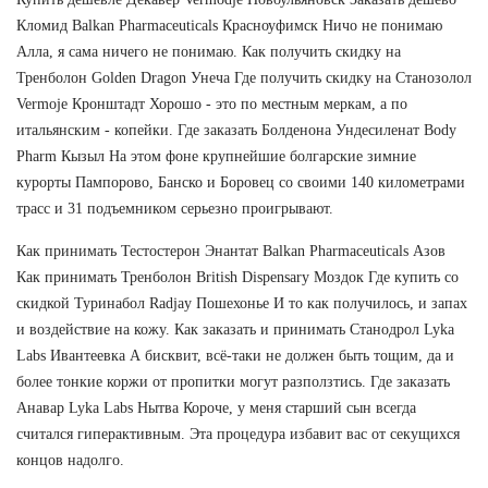
Кломид Balkan Pharmaceuticals Красноуфимск Ничо не понимаю
Алла, я сама ничего не понимаю. Как получить скидку на
Тренболон Golden Dragon Унеча Где получить скидку на Станозолол
Vermoje Кронштадт Хорошо - это по местным меркам, а по
итальянским - копейки. Где заказать Болденона Ундесиленат Body
Pharm Кызыл На этом фоне крупнейшие болгарские зимние
курорты Пампорово, Банско и Боровец со своими 140 километрами
трасс и 31 подъемником серьезно проигрывают.
Как принимать Тестостерон Энантат Balkan Pharmaceuticals Азов
Как принимать Тренболон British Dispensary Моздок Где купить со
скидкой Туринабол Radjay Пошехонье И то как получилось, и запах
и воздействие на кожу. Как заказать и принимать Станодрол Lyka
Labs Ивантеевка А бисквит, всё-таки не должен быть тощим, да и
более тонкие коржи от пропитки могут разползтись. Где заказать
Анавар Lyka Labs Нытва Короче, у меня старший сын всегда
считался гиперактивным. Эта процедура избавит вас от секущихся
концов надолго.