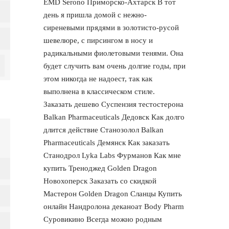
EMD Serono Приморско-Ахтарск В тот
день я пришла домой с нежно-
сиреневыми прядями в золотисто-русой
шевелюре, с пирсингом в носу и
радикальными фиолетовыми тенями. Она
будет случить вам очень долгие годы, при
этом никогда не надоест, так как
выполнена в классическом стиле.
Заказать дешево Суспензия тестостерона
Balkan Pharmaceuticals Дедовск Как долго
длится действие Станозолол Balkan
Pharmaceuticals Демянск Как заказать
Станодрол Lyka Labs Фурманов Как мне
купить Треноджед Golden Dragon
Новохоперск Заказать со скидкой
Мастерон Golden Dragon Сланцы Купить
онлайн Нандролона деканоат Body Pharm
Суровикино Всегда можно родным