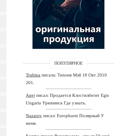
ПОПУЛЯРНОЕ
Truhina
писала: Тихоня Мэй 18 Окт 2010
201.
Agej
писал: Продается Клостилбегит Egis
Ungaria Урюпинск Где узнать.
Nazarov
писал: Europharm Полярный У
меня.
Kuzma
писал: Виноградом - его кг 50 ещё