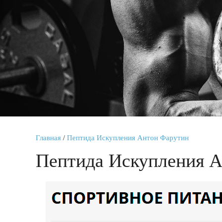
Главная
/
Пептида Искупления Антон Фарутин
Пептида Искупления 