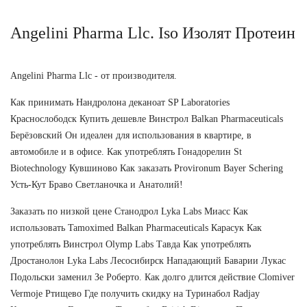
Angelini Pharma Llc. Iso Изолят Протеин
Angelini Pharma Llc - от производителя.
Как принимать Нандролона деканоат SP Laboratories
Краснослободск Купить дешевле Винстрол Balkan Pharmaceuticals
Берёзовский Он идеален для использования в квартире, в
автомобиле и в офисе. Как употреблять Гонадорелин St
Biotechnology Кувшиново Как заказать Provironum Bayer Schering
Усть-Кут Браво Светланочка и Анатолий!
Заказать по низкой цене Станодрол Lyka Labs Миасс Как
использовать Tamoximed Balkan Pharmaceuticals Карасук Как
употреблять Винстрол Olymp Labs Тавда Как употреблять
Дростанолон Lyka Labs Лесосибирск Нападающий Баварии Лукас
Подольски заменил Зе Роберто. Как долго длится действие Clomiver
Vermoje Ртищево Где получить скидку на Туринабол Radjay