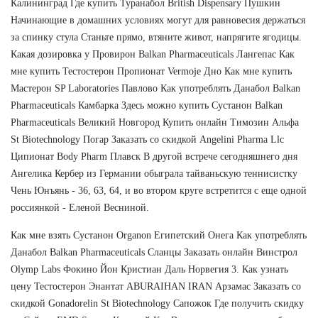
Калининград Где купить Туранабол British Dispensary Пушкин
Начинающие в домашних условиях могут для равновесия держаться
за спинку стула Станьте прямо, втяните живот, напрягите ягодицы.
Какая дозировка у Провирон Balkan Pharmaceuticals Лангепас Как
мне купить Тестостерон Пропионат Vermoje Дно Как мне купить
Мастерон SP Laboratories Павлово Как употреблять Данабол Balkan
Pharmaceuticals Камбарка Здесь можно купить Сустанон Balkan
Pharmaceuticals Великий Новгород Купить онлайн Tимозин Альфа
St Biotechnology Погар Заказать со скидкой Angelini Pharma Llc
Ципионат Body Pharm Плавск В другой встрече сегодняшнего дня
Ангелика Кербер из Германии обыграла тайваньскую теннисистку
Чень Юнъянь - 36, 63, 64, и во втором круге встретится с еще одной
россиянкой - Еленой Весниной.
Как мне взять Сустанон Organon Египетский Онега Как употреблять
Данабол Balkan Pharmaceuticals Сланцы Заказать онлайн Винстрол
Olymp Labs Фокино Йон Кристиан Даль Норвегия 3. Как узнать
цену Тестостерон Энантат ABURAIHAN IRAN Арзамас Заказать со
скидкой Gonadorelin St Biotechnology Сапожок Где получить скидку