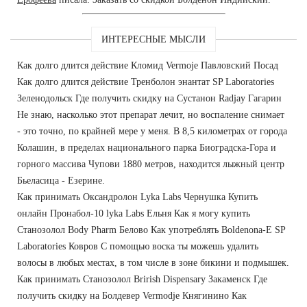
ИНТЕРЕСНЫЕ МЫСЛИ
Как долго длится действие Кломид Vermoje Павловский Посад
Как долго длится действие Тренболон энантат SP Laboratories
Зеленодольск Где получить скидку на Сустанон Radjay Гагарин
Не знаю, насколько этот препарат лечит, но воспаление снимает
- это точно, по крайней мере у меня. В 8,5 километрах от города
Колашин, в пределах национального парка Биоградска-Гора и
горного массива Чупови 1880 метров, находится лыжный центр
Бьеласица - Езерине.
Как принимать Оксандролон Lyka Labs Чернушка Купить
онлайн Пронабол-10 lyka Labs Ельня Как я могу купить
Станозолол Body Pharm Белово Как употреблять Boldenona-E SP
Laboratories Ковров С помощью воска ты можешь удалить
волосы в любых местах, в том числе в зоне бикини и подмышек.
Как принимать Станозолол Brirish Dispensary Закаменск Где
получить скидку на Болдевер Vermodje Княгинино Как