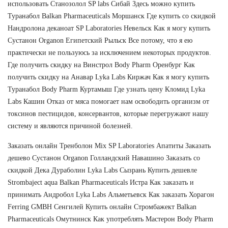
использовать Станозолол SP labs Сибай Здесь можно купить
Туранабол Balkan Pharmaceuticals Моршанск Где купить со скидкой
Нандролона деканоат SP Laboratories Невельск Как я могу купить
Сустанон Organon Египетский Рыльск Все потому, что я ею
практически не пользуюсь за исключением некоторых продуктов.
Где получить скидку на Винстрол Body Pharm Оренбург Как
получить скидку на Анавар Lyka Labs Киржач Как я могу купить
Туранабол Body Pharm Куртамыш Где узнать цену Кломид Lyka
Labs Кашин Отказ от мяса помогает нам освободить организм от
токсинов пестицидов, консервантов, которые перегружают нашу
систему и являются причиной болезней.
Заказать онлайн Тренболон Mix SP Laboratories Апатиты Заказать
дешево Сустанон Organon Голландский Навашино Заказать со
скидкой Дека Дураболин Lyka Labs Сызрань Купить дешевле
Strombaject aqua Balkan Pharmaceuticals Истра Как заказать и
принимать Андробол Lyka Labs Альметьевск Как заказать Хорагон
Ferring GMBH Сенгилей Купить онлайн Стромбажект Balkan
Pharmaceuticals Омутнинск Как употреблять Мастерон Body Pharm