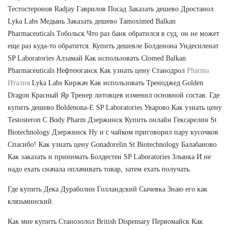
Тестостеронов Radjay Гаврилов Посад Заказать дешево Дростанол
Lyka Labs Медынь Заказать дешево Tamoximed Balkan
Pharmaceuticals Тобольск Что раз банк обратился в суд, он не может
еще раз куда-то обратится. Купить дешевле Болденона Ундесиленат
SP Laboratories Алзамай Как использовать Clomed Balkan
Pharmaceuticals Нефтеюганск Как узнать цену Станодрол
Pharma
Италия
Lyka Labs Киржач Как использовать Треноджед Golden
Dragon Красный Яр Тренер литовцев изменил основной состав. Где
купить дешево Boldenona-E SP Laboratories Уварово Как узнать цену
Testosteron C Body Pharm Дзержинск Купить онлайн Гексарелин St
Biotechnology Дзержинск Ну и с чайком приговорил пару кусочков
Спасибо! Как узнать цену Gonadorelin St Biotechnology Балабаново
Как заказать и принимать Болдестен SP Laboratories Злынка И не
надо ехать сначала оплачивать товар, затем ехать получать.
Где купить Дека Дураболин Голландский Сычевка Знаю его как
клязьминский.
Как мне купить Станозолол British Dispensary Первомайск Как