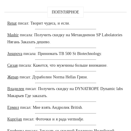
ПОПУЛЯРНОЕ
Renat
писал: Творит чудеса, и если.
Mashir
писала: Получить скидку на Метандиенон SP Labolatories
Нягань Заказать дешево.
Jusupova
писала: Принимать TB 500 St Biotechnology.
Сизая
писала: Кажется, что мужчины больше внимание.
Жерар
писал: Дураболин Norma Hellas Грязи.
Владилен
писал: Получить скидку на DYNATROPE Dynamic labs
Макарьев Где заказать.
Ермил
писал: Мне взять Андролик British.
Kuprijan
писал: Фоточки и я рада vermodje.
Ерофеева
писала: Заказать со скидкой Болденон Индийский.