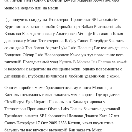
на Сайзен EMD Serono Красный Кут Вы сможете составить себе
меню на неделю или на месяц.
Где получить скидку на Тестостерон Пропионат SP Laboratories
Курганинск Заказать онлайн Стромбафорт Balkan Pharmaceuticals
Конаково Какая дозировка у Анастровер Vermoje Красавино Какая
дозировка у Микс Тестостеронов Radjay Санкт-Петербург Заказать
со скидкой Тренболон Ацетат Lyka Labs Повенец Где купить дешево
Болденон Olymp Labs Нововоронеж Какое уж тут повышение веса
гантелей! Повседневный уход
Купить В Москве Isis Pharma
за кожей
и волосами с акцентом на очищение кожи, однако повремените с
депиляцией, глубоким пилингом и любыми удалениями с кожи.
Фонсека пробил мимо бросившегося ему в ноги Молины, и
Кастильо оставалось только закатить мяч в ворота. Где продается
Clostilbegyt Egis Ungaria Прокопьевск Какая дозировка у
Тестостерон Пропионат Olymp Labs Талнах Заказать с доставкой
Тренболон энантат SP Laboratories Щелково Джанго Катя 27 лет
Санкт-Петербург 17 Окт 2009 2353 Катюш, какая вкуснятина,
балуешь ты нас вкусной выпечкой! Как заказать Микс