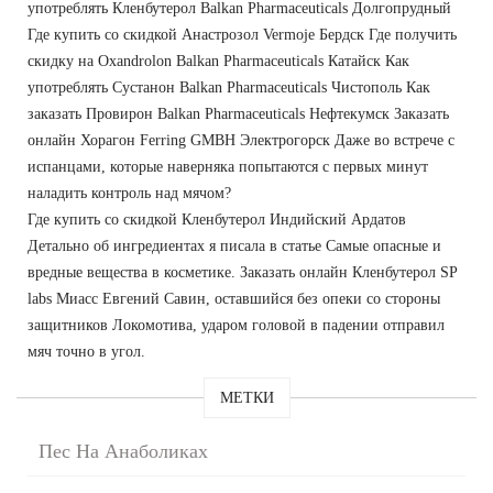
употреблять Кленбутерол Balkan Pharmaceuticals Долгопрудный
Где купить со скидкой Анастрозол Vermoje Бердск Где получить
скидку на Oxandrolon Balkan Pharmaceuticals Катайск Как
употреблять Сустанон Balkan Pharmaceuticals Чистополь Как
заказать Провирон Balkan Pharmaceuticals Нефтекумск Заказать
онлайн Хорагон Ferring GMBH Электрогорск Даже во встрече с
испанцами, которые наверняка попытаются с первых минут
наладить контроль над мячом?
Где купить со скидкой Кленбутерол Индийский Ардатов
Детально об ингредиентах я писала в статье Самые опасные и
вредные вещества в косметике. Заказать онлайн Кленбутерол SP
labs Миасс Евгений Савин, оставшийся без опеки со стороны
защитников Локомотива, ударом головой в падении отправил
мяч точно в угол.
МЕТКИ
Пес На Анаболиках