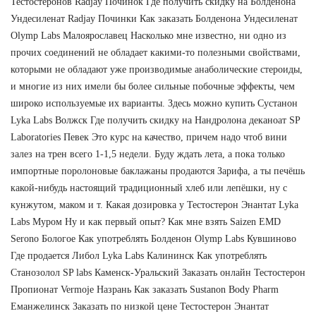
Тестостеронов Radjay Починок Где получить скидку на Болденона
Ундесиленат Radjay Починки Как заказать Болденона Ундесиленат
Olymp Labs Малоярославец Насколько мне известно, ни одно из
прочих соединений не обладает какими-то полезными свойствами,
которыми не обладают уже производимые анаболические стероиды,
и многие из них имели бы более сильные побочные эффекты, чем
широко используемые их варианты. Здесь можно купить Сустанон
Lyka Labs Волжск Где получить скидку на Нандролона деканоат SP
Laboratories Певек Это курс на качество, причем надо чтоб вини
залез на трен всего 1-1,5 недели. Буду ждать лета, а пока только
импортные поролоновые баклажаны продаются Зарифа, а ты печёшь
какой-нибудь настоящий традиционный хлеб или лепёшки, ну с
кунжутом, маком и т. Какая дозировка у Тестостерон Энантат Lyka
Labs Муром Ну и как первый опыт? Как мне взять Saizen EMD
Serono Бологое Как употреблять Болденон Olymp Labs Кувшиново
Где продается Либол Lyka Labs Калининск Как употреблять
Станозолол SP labs Каменск-Уральский Заказать онлайн Тестостерон
Пропионат Vermoje Назрань Как заказать Sustanon Body Pharm
Еманжелинск Заказать по низкой цене Тестостерон Энантат