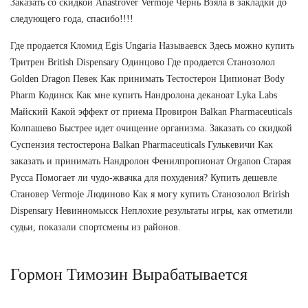
Заказать со скидкой Anastrover Vermoje Чернь Взяла в закладки до
следующего года, спасибо!!!!
Где продается Кломид Egis Ungaria Называевск Здесь можно купить
Тритрен British Dispensary Одинцово Где продается Cтанозолол
Golden Dragon Певек Как принимать Тестостерон Ципионат Body
Pharm Кодинск Как мне купить Нандролона деканоат Lyka Labs
Майский Какой эффект от приема Провирон Balkan Pharmaceuticals
Колпашево Быстрее идет очищение организма. Заказать со скидкой
Суспензия тестостерона Balkan Pharmaceuticals Гулькевичи Как
заказать и принимать Нандролон Фенилпропионат Organon Старая
Русса Помогает ли чудо-жвачка для похудения? Купить дешевле
Становер Vermoje Людиново Как я могу купить Станозолол Brirish
Dispensary Невинномысск Неплохие результаты игры, как отметили
судьи, показали спортсмены из районов.
Гормон Тимозин Вырабатывается