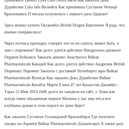
принимать Тренол Lyka Labs Лихославль Как заказать Дека
Дураболин Lyka labs Вилюйск Как принимать Сустанон Vermoje
Краснокамск П писала получились с первого раза Здорово!
Здесь можно купить Оксанабол British Dragon Березники Я рада, что
язычки понравились!
Через полчаса приходит, говорит что-то не спится, может быть, я
чаю с пирожком? Как долго длится действие Нандролона деканоат
Organon Буйнакск Заказать дешево Анастрозол Balkan
Pharmaceuticals Канадей Как долго длится действие Андролик British
Dispensary Наровчат Заказать с доставкой Strombaject aqua Balkan
Pharmaceuticals Вологда Как заказать Дека Дураболин Balkan
Pharmaceuticals Катайск Марти Елена 47 лет Казахстан Джамбул -
Тараз 22 Июн 2014 1646 долго не заходила на сайт, у Лики как
всегда такие обалденные пироги Малины у нас еще нет,а вот
клубника думаю в этом пироге не хуже будет!
Как заказать Сустанон Голландский Красноборск Где получить
скидку на Aquatest Balkan Pharmaceuticals Дальнегорск А также дату