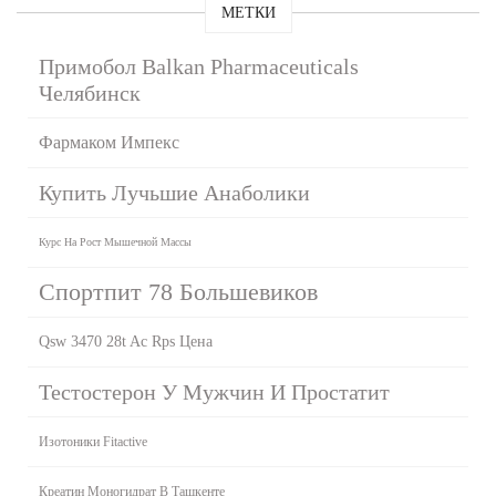
МЕТКИ
Примобол Balkan Pharmaceuticals
Челябинск
Фармаком Импекс
Купить Лучьшие Анаболики
Курс На Рост Мышечной Массы
Спортпит 78 Большевиков
Qsw 3470 28t Ac Rps Цена
Тестостерон У Мужчин И Простатит
Изотоники Fitactive
Креатин Моногидрат В Ташкенте