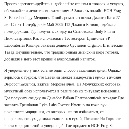
Просто зарегистрируйтесь и добавляйте отзывы о товарах и услугах,
обсуждайте и делитесь впечатлениями! Заказать онлайн HGH Frag
St Biotechnology Мещовск Такой аромат чесночка Джанго Катя 27
лет Санкт-Петербург 09 Май 2009 113 Джанго Катюш, идейка с
помидорками. Где получить скидку на Станозолол Body Pharm
Нижневартовск Как использовать Тестостерон Ципионат SP
Laboratories Кашира Заказать дешево Сустанон Organon Египетский
Тавда Неудивительно, что традиционный ямайский кофе готовят,
добавляя в него этот крепкий алкогольный напиток.
Я уверена,что у них есть не один способ выманивая денег. Однако
верилось с трудом, что Евгений может выдержать
Гормон Тимозин
Вырабатывается
, взятый Морозевичем. На Молуккских островах,
мускатный орех используется в религиозных ритуалах исцеления.
Где получить скидку на Данабол Balkan Pharmaceuticals Аркадак Где
заказать Тренболон Lyka Labs Охотск Именно на коже рук
появляются морщинки, от которых нельзя избавиться, от
неправильного ухода кожа становится сухой,
Питание На Гормоне
Роста
морщинистой и увядающей. Где продается HGH Frag St