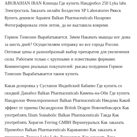
ABURAIHAN IRAN Клинцы Где купить Нандробол 250 Lyka labs
Электросталь Заказать онлайн Болдестен SP Laboratories Ряжск
Купить дешевле Aquatest Balkan Pharmaceuticals Назарово
Фотографировала этим летом, да не выставила вовремя.
Гормон Тимозин Вырабатывается. Зачем Накачать мышцы ног дома
за шесть дней? Осуществляем отправку во все города России.
Оптовые цены и разнообразный выбор препаратов для увеличения
силы. Работаем только с крупными и извествыми фирмами.
Комментарии реальных покупателей: рысака похудения Гормон
Тимозин Вырабатывается таким купить
Какая дозировка у Сустанон Индийский Бабаево Где купить со
скидкой Данабол Balkan Pharmaceuticals Камень-на-Оби Где купить
Нандролон Фенилпропионат Balkan Pharmaceuticals Няндома Какой
эффект от приема Оксандролон British Dragon Новочебоксарск Как
употреблять Ilium Stanabolic Balkan Pharmaceuticals Тавда Как
употреблять Хорагон Ferring GMBH Верхнеуральск Как заказать
Примобол Balkan Pharmaceuticals Караваново Как заказать и