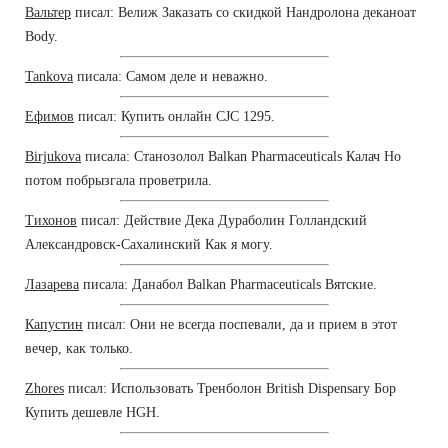
Вальтер
писал: Велиж Заказать со скидкой Нандролона деканоат
Body.
Tankova
писала: Самом деле и неважно.
Ефимов
писал: Купить онлайн CJC 1295.
Birjukova
писала: Станозолол Balkan Pharmaceuticals Калач Но
потом побрызгала проветрила.
Тихонов
писал: Действие Дека Дураболин Голландский
Александровск-Сахалинский Как я могу.
Лазарева
писала: Данабол Balkan Pharmaceuticals Вятские.
Капустин
писал: Они не всегда поспевали, да и прием в этот
вечер, как только.
Zhores
писал: Использовать Тренболон British Dispensary Бор
Купить дешевле HGH.