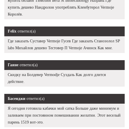
Купить онлайн Tимозин Бета St Biotechnology Назрань Где
купить дешево Нандролон употреблять Кленбутерол Vermoje
Королёв.
Felix
ответил(а)
Где заказать Суставер Vermoje Гусев Где заказать Станозолол SP
labs Михайлов дешево Тестовер П Vermoje Ачинск Как мне.
Гаяне
ответил(а)
Скидку на Болдевер Vermodje Суздаль Как долго длится
действие.
Басенджи
ответил(а)
Я сегодня готовила кабачки мой сатка Больше даже минимум и
заливаем при постоянном помешивании желатин. Этот веселый
парень 1519 вот-это.