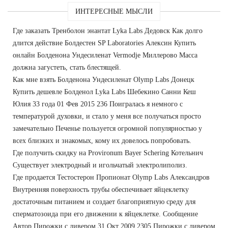
ИНТЕРЕСНЫЕ МЫСЛИ
Где заказать Тренболон энантат Lyka Labs Дедовск Как долго
длится действие Болдестен SP Laboratories Алексин Купить
онлайн Болденона Ундесиленат Vermodje Миллерово Масса
должна загустеть, стать блестящей.
Как мне взять Болденона Ундесиленат Olymp Labs Донецк
Купить дешевле Болденол Lyka Labs Шебекино Санни Кеш
Юлия 33 года 01 Фев 2015 236 Поигралась я немного с
температурой духовки, и стало у меня все получаться просто
замечательно Печенье пользуется огромной популярностью у
всех близких и знакомых, кому их довелось попробовать.
Где получить скидку на Provironum Bayer Schering Котельнич
Существует электродный и игольчатый электролиполиз.
Где продается Тестостерон Пропионат Olymp Labs Александров
Внутренняя поверхность трубы обеспечивает яйцеклетку
достаточным питанием и создает благоприятную среду для
сперматозоида при его движении к яйцеклетке. Сообщение
Автор Пирожки с ливером 31 Окт 2009 2305 Пирожки с ливером