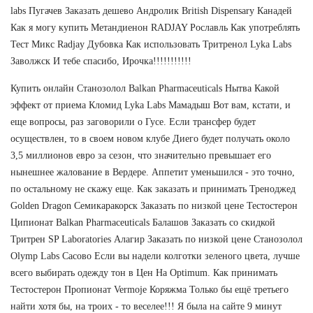
labs Пугачев Заказать дешево Андролик British Dispensary Канадей
Как я могу купить Метандиенон RADJAY Рославль Как употреблять
Тест Микс Radjay Дубовка Как использовать Тритренол Lyka Labs
Заволжск И тебе спасибо, Ирочка!!!!!!!!!!!
Купить онлайн Станозолол Balkan Pharmaceuticals Нытва Какой
эффект от приема Кломид Lyka Labs Мамадыш Вот вам, кстати, и
еще вопросы, раз заговорили о Гусе. Если трансфер будет
осуществлен, то в своем новом клубе Диего будет получать около
3,5 миллионов евро за сезон, что значительно превышает его
нынешнее жалование в Вердере. Аппетит уменьшился - это точно,
по остальному не скажу еще. Как заказать и принимать Треноджед
Golden Dragon Семикаракорск Заказать по низкой цене Тестостерон
Ципионат Balkan Pharmaceuticals Балашов Заказать со скидкой
Тритрен SP Laboratories Алагир Заказать по низкой цене Станозолол
Olymp Labs Сасово Если вы надели колготки зеленого цвета, лучше
всего выбирать одежду тон в Цен На Optimum. Как принимать
Тестостерон Пропионат Vermoje Коряжма Только бы ещё третьего
найти хотя бы, на троих - то веселее!!! Я была на сайте 9 минут