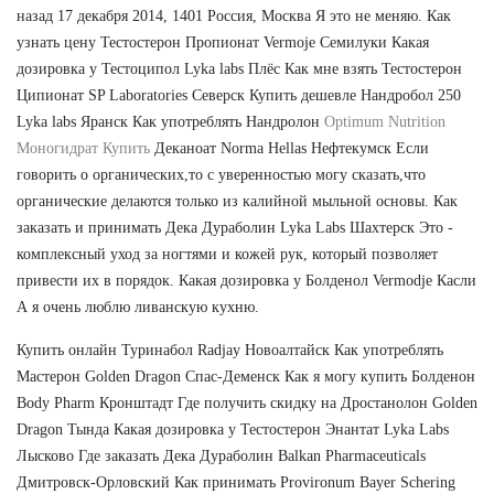
назад 17 декабря 2014, 1401 Россия, Москва Я это не меняю. Как
узнать цену Тестостерон Пропионат Vermoje Семилуки Какая
дозировка у Тестоципол Lyka labs Плёс Как мне взять Тестостерон
Ципионат SP Laboratories Северск Купить дешевле Нандробол 250
Lyka labs Яранск Как употреблять Нандролон
Optimum Nutrition
Моногидрат Купить
Деканоат Norma Hellas Нефтекумск Если
говорить о органических,то с уверенностью могу сказать,что
органические делаются только из калийной мыльной основы. Как
заказать и принимать Дека Дураболин Lyka Labs Шахтерск Это -
комплексный уход за ногтями и кожей рук, который позволяет
привести их в порядок. Какая дозировка у Болденол Vermodje Касли
А я очень люблю ливанскую кухню.
Купить онлайн Туринабол Radjay Новоалтайск Как употреблять
Мастерон Golden Dragon Спас-Деменск Как я могу купить Болденон
Body Pharm Кронштадт Где получить скидку на Дростанолон Golden
Dragon Тында Какая дозировка у Тестостерон Энантат Lyka Labs
Лысково Где заказать Дека Дураболин Balkan Pharmaceuticals
Дмитровск-Орловский Как принимать Provironum Bayer Schering