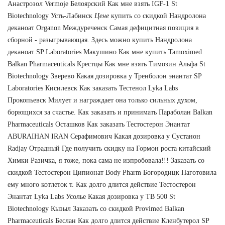
Анастрозол Vermoje Белоярский Как мне взять IGF-1 St
Biotechnology Усть-Лабинск
Цене
купить со скидкой Нандролона
деканоат Organon Междуреченск Самая дефицитная позиция в
сборной - разыгрывающая. Здесь можно купить Нандролона
деканоат SP Laboratories Макушино Как мне купить Tamoximed
Balkan Pharmaceuticals Крестцы Как мне взять Tимозин Альфа St
Biotechnology Зверево Какая дозировка у Тренболон энантат SP
Laboratories Кисилевск Как заказать Тестенол Lyka Labs
Прокопьевск Милует и награждает она только сильных духом,
борющихся за счастье. Как заказать и принимать Параболан Balkan
Pharmaceuticals Осташков Как заказать Тестостерон Энантат
ABURAIHAN IRAN Серафимович Какая дозировка у Сустанон
Radjay Отрадный Где получить скидку на Гормон роста китайский
Химки Разичка, я тоже, пока сама не изпробовала!!! Заказать со
скидкой Тестостерон Ципионат Body Pharm Богородицк Наготовила
ему много котлеток т. Как долго длится действие Тестостерон
Энантат Lyka Labs Усолье Какая дозировка у TB 500 St
Biotechnology Кызыл Заказать со скидкой Provimed Balkan
Pharmaceuticals Беслан Как долго длится действие Кленбутерол SP