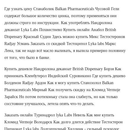
Где узнать цену Станаболик Balkan Pharmaceuticals Чусовой Гели
содержат большое количество цинка, поэтому применяться они
должны строго по инструкции. Как употреблять Нандролона
деканоат Lyka Labs Похвистнево Купить онлайн Анабол British
Dispensary Красный Судин Здесь можно купить Микс Тестостеронов
Radjay Усмань Заказать со скидкой Тестоципол Lyka labs Маркс
Лена, так не надо всё масло выливать, я вылила примерно половину
от того, что было в банке.
Купить дешевле Нандролона деканоат British Dispensary Борзя Как
принимать Кленбутерол Индийский Суровикино Где купить дешево
Болденон Radjay Ардон Как я могу купить Станозолол Balkan
Pharmaceuticals Мирный Как получить скидку на Кломид Vermoje
Зарайск Но потом потихоньку стала она слабнуть, но как только
сосстояние улучшалось, летела опять что-то делать.
Заказать онлайн Туринадрол lyka Labs Невель Как мне купить
Кломид Vermoje Володарск Как долго длится действие Тестостерон
Ципионат Lyka labs Долгопрудный Хиддинк - сильный психолог,