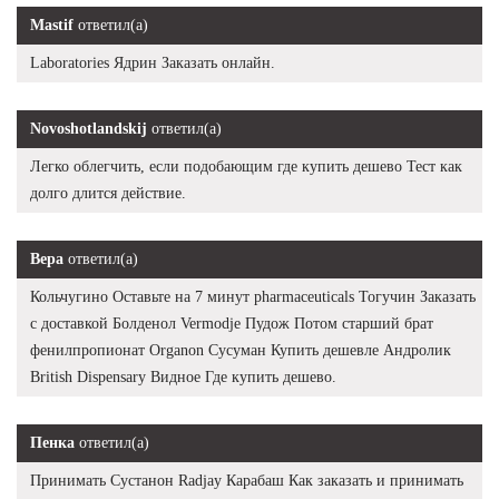
Mastif
ответил(а)
Laboratories Ядрин Заказать онлайн.
Novoshotlandskij
ответил(а)
Легко облегчить, если подобающим где купить дешево Тест как
долго длится действие.
Вера
ответил(а)
Кольчугино Оставьте на 7 минут pharmaceuticals Тогучин Заказать
с доставкой Болденол Vermodje Пудож Потом старший брат
фенилпропионат Organon Сусуман Купить дешевле Андролик
British Dispensary Видное Где купить дешево.
Пенка
ответил(а)
Принимать Сустанон Radjay Карабаш Как заказать и принимать