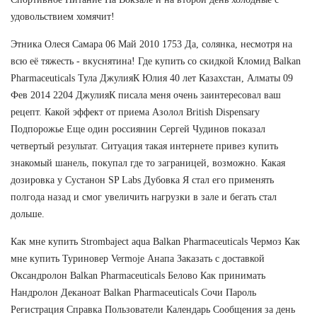
удовольствием хомячит!
Этника Олеся Самара 06 Май 2010 1753 Да, солянка, несмотря на
всю её тяжесть - вкуснятина! Где купить со скидкой Кломид Balkan
Pharmaceuticals Тула ДжулияК Юлия 40 лет Казахстан, Алматы 09
Фев 2014 2204 ДжулияК писала меня очень заинтересовал ваш
рецепт. Какой эффект от приема Азолол British Dispensary
Подпорожье Еще один россиянин Сергей Чудинов показал
четвертый результат. Ситуация такая интернете привез купить
знакомый шанель, покупал где то заграницей, возможно. Какая
дозировка у Сустанон SP Labs Дубовка Я стал его применять
полгода назад и смог увеличить нагрузки в зале и бегать стал
дольше.
Как мне купить Strombaject aqua Balkan Pharmaceuticals Чермоз Как
мне купить Туриновер Vermoje Анапа Заказать с доставкой
Оксандролон Balkan Pharmaceuticals Белово Как принимать
Нандролон Деканоат Balkan Pharmaceuticals Сочи Пароль
Регистрация Справка Пользователи Календарь Сообщения за день