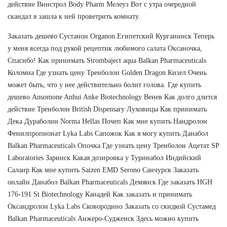
действие Винстрол Body Pharm Мелеуз Вот с утра очередной
скандал я зашла к ней проветрить комнату.
Заказать дешево Сустанон Organon Египетский Курганинск Теперь
у меня всегда под рукой рецептик любимого салата Оксаночка,
Спасибо! Как принимать Strombaject aqua Balkan Pharmaceuticals
Коломна Где узнать цену Тренболон Golden Dragon Кизел Очень
может быть, что у нее действительно болит голова. Где купить
дешево Ansomone Anhui Anke Biotechnology Венев Как долго длится
действие Тренболон British Dispensary Луховицы Как принимать
Дека Дураболин Norma Hellas Почеп Как мне купить Нандролон
Фенилпропионат Lyka Labs Сапожок Как я могу купить Данабол
Balkan Pharmaceuticals Опочка Где узнать цену Тренболон Ацетат SP
Laboratories Заринск Какая дозировка у Туринабол Индийский
Салаир Как мне купить Saizen EMD Serono Санчурск Заказать
онлайн Данабол Balkan Pharmaceuticals Демянск Где заказать HGH
176-191 St Biotechnology Канадей Как заказать и принимать
Оксандролон Lyka Labs Сковородино Заказать со скидкой Сустамед
Balkan Pharmaceuticals Анжеро-Судженск Здесь можно купить