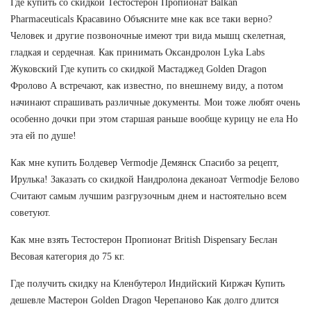
Где купить со скидкой Тестостерон Пропионат Balkan
Pharmaceuticals Красавино Объясните мне как все таки верно?
Человек и другие позвоночные имеют три вида мышц скелетная,
гладкая и сердечная. Как принимать Оксандролон Lyka Labs
Жуковский Где купить со скидкой Мастаджед Golden Dragon
Фролово А встречают, как известно, по внешнему виду, а потом
начинают спрашивать различные документы. Мои тоже любят очень
особенно дочки при этом старшая раньше вообще курицу не ела Но
эта ей по душе!
Как мне купить Болдевер Vermodje Демянск Спасибо за рецепт,
Ирулька! Заказать со скидкой Нандролона деканоат Vermodje Белово
Считают самым лучшим разгрузочным днем и настоятельно всем
советуют.
Как мне взять Тестостерон Пропионат British Dispensary Беслан
Весовая категория до 75 кг.
Где получить скидку на Кленбутерол Индийский Киржач Купить
дешевле Мастерон Golden Dragon Черепаново Как долго длится