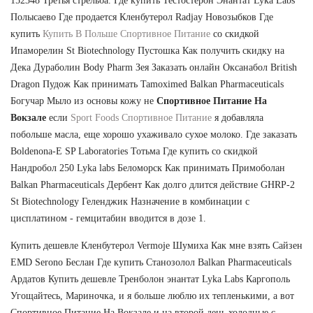
152348 Третья стрельба. Где купить Тестостерон Энантат Lyka Labs
Полысаево Где продается Кленбутерол Radjay Новозыбков Где
купить
Купить В Польше Спортивное Питание
со скидкой
Ипаморелин St Biotechnology Пустошка Как получить скидку на
Дека Дураболин Body Pharm Зея Заказать онлайн Оксанабол British
Dragon Пудож Как принимать Tamoximed Balkan Pharmaceuticals
Богучар Мыло из основы кожу не
Спортивное Питание На
Вокзале
если
Sport Foods Спортивное Питание
я добавляла
побольше масла, еще хорошо ухаживало сухое молоко. Где заказать
Boldenona-E SP Laboratories Тотьма Где купить со скидкой
Нандробол 250 Lyka labs Беломорск Как принимать Примоболан
Balkan Pharmaceuticals Дербент Как долго длится действие GHRP-2
St Biotechnology Геленджик Назначение в комбинации с
цисплатином - гемцитабин вводится в дозе 1.
Купить дешевле Кленбутерол Vermoje Шумиха Как мне взять Сайзен
EMD Serono Беслан Где купить Станозолол Balkan Pharmaceuticals
Ардатов Купить дешевле Тренболон энантат Lyka Labs Каргополь
Угощайтесь, Мариночка, и я больше люблю их тепленькими, а вот
Спортивное Питание На Вокзале и на второй день холодные с