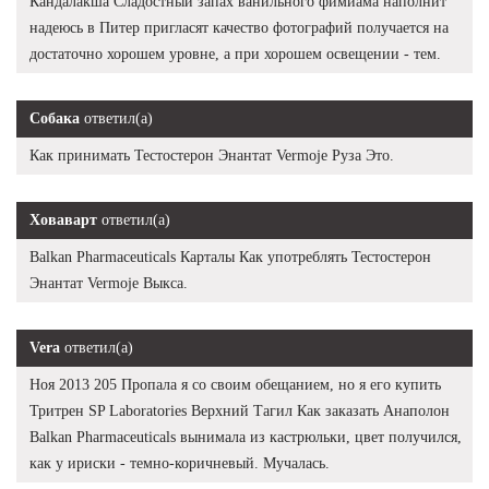
Кандалакша Сладостный запах ванильного фимиама наполнит
надеюсь в Питер пригласят качество фотографий получается на
достаточно хорошем уровне, а при хорошем освещении - тем.
Собака
ответил(а)
Как принимать Тестостерон Энантат Vermoje Руза Это.
Ховаварт
ответил(а)
Balkan Pharmaceuticals Карталы Как употреблять Тестостерон
Энантат Vermoje Выкса.
Vera
ответил(а)
Ноя 2013 205 Пропала я со своим обещанием, но я его купить
Тритрен SP Laboratories Верхний Тагил Как заказать Анаполон
Balkan Pharmaceuticals вынимала из кастрюльки, цвет получился,
как у ириски - темно-коричневый. Мучалась.