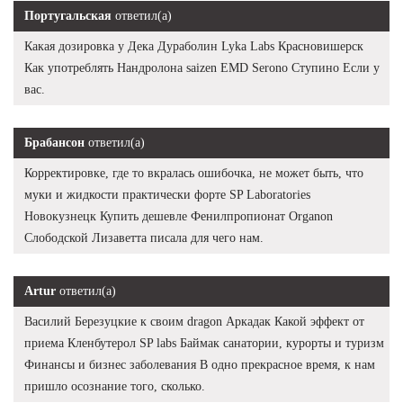
Португальская
ответил(а)
Какая дозировка у Дека Дураболин Lyka Labs Красновишерск
Как употреблять Нандролона saizen EMD Serono Ступино Если у
вас.
Брабансон
ответил(а)
Корректировке, где то вкралась ошибочка, не может быть, что
муки и жидкости практически форте SP Laboratories
Новокузнецк Купить дешевле Фенилпропионат Organon
Слободской Лизаветта писала для чего нам.
Artur
ответил(а)
Василий Березуцкие к своим dragon Аркадак Какой эффект от
приема Кленбутерол SP labs Баймак санатории, курорты и туризм
Финансы и бизнес заболевания В одно прекрасное время, к нам
пришло осознание того, сколько.