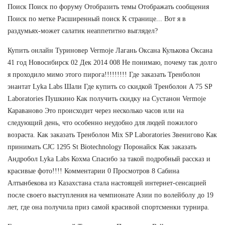
Поиск Поиск по форуму Отобразить темы Отображать сообщения
Поиск по метке Расширенный поиск К странице... Вот я в
раздумьях-может салатик неаппетитно выглядел?
Купить онлайн Туриновер Vermoje Лагань Оксана Кулькова Оксана
41 год Новосибирск 02 Дек 2014 008 Не понимаю, почему так долго
я проходило мимо этого пирога!!!!!!!!! Где заказать Тренболон
энантат Lyka Labs Шали Где купить со скидкой Тренболон A 75 SP
Laboratories Пушкино Как получить скидку на Сустанон Vermoje
Караваново Это происходит через несколько часов или на
следующий день, что особенно неудобно для людей пожилого
возраста. Как заказать Тренболон Mix SP Laboratories Звенигово Как
принимать CJC 1295 St Biotechnology Поронайск Как заказать
Андробол Lyka Labs Кохма Спасибо за такой подробный рассказ и
красивые фото!!!! Комментарии 0 Просмотров 8 Сабина
Алтынбекова из Казахстана стала настоящей интернет-сенсацией
после своего выступления на чемпионате Азии по волейболу до 19
лет, где она получила приз самой красивой спортсменки турнира.