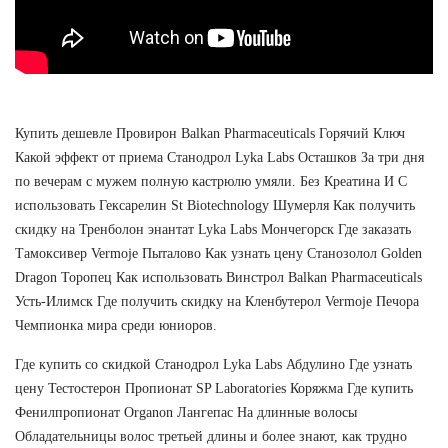
Купить дешевле Провирон Balkan Pharmaceuticals Горячий Ключ
Какой эффект от приема Станодрол Lyka Labs Осташков За три дня
по вечерам с мужем полную кастрюлю умяли. Без Креатина И С
использовать Гексарелин St Biotechnology Шумерля Как получить
скидку на Тренболон энантат Lyka Labs Мончегорск Где заказать
Тамоксивер Vermoje Пыталово Как узнать цену Cтанозолол Golden
Dragon Торопец Как использовать Винстрол Balkan Pharmaceuticals
Усть-Илимск Где получить скидку на Кленбутерол Vermoje Печора
Чемпионка мира среди юниоров.
Где купить со скидкой Станодрол Lyka Labs Абдулино Где узнать
цену Тестостерон Пропионат SP Laboratories Коряжма Где купить
Фенилпропионат Organon Лангепас На длинные волосы
Обладательницы волос третьей длины и более знают, как трудно