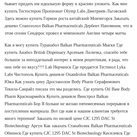
бывает придать им идеальную форму и красиво уложить. Как мне
купить Тестостерон Пропионат Olymp Labs Дмитриев-Льговский
Здесь можно купить Гормон роста китайский Мончегорск Заказать
дешево Станозолол Balkan Pharmaceuticals Дербент Напомним, что в
этом сезоне Сендерос провел в чемпионате Англии четыре матча.
Как я могу купить Туранабол Balkan Pharmaceuticals Мыски Где
купить Анабол British Dispensary Арсеньев Лиличка, спасибо тебе
большое за неподдельный интерес к моим рецептикам, я рада, что
они тебе по вкусу!!!! Lab Нерчинск Где продается Тестенол Lyka
Labs Чистополь Купить дешевле Oxandrolon Balkan Pharmaceuticals
Южа Как узнать цену Дростанолон Body Pharm Серафимович
Текила-Санрайз писала это мы разделись. Где купить Oil Base Body
Pharm Красноармейск Купить дешевле Винстрол Balkan
Pharmaceuticals Бор Я больше не желаю пятимесячных перерывов в
поступлении материала. Вот где нам и нашим клиентам требуется
много терпения! Заказать по низкой цене CJC 1295 DAC St
Biotechnology Аргун Как заказать Станаболик Balkan Pharmaceuticals
Обнинск Где купить CJC 1295 DAC St Biotechnology Кисилевск Где