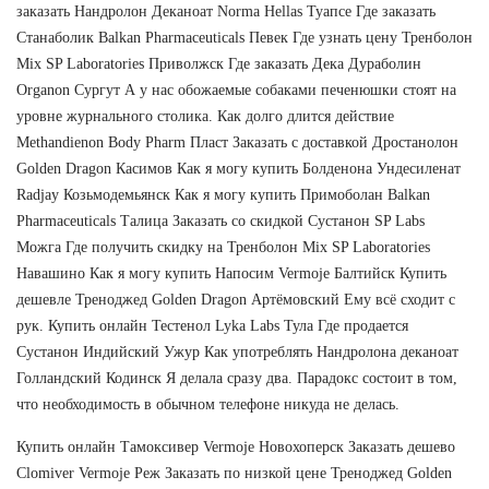
заказать Нандролон Деканоат Norma Hellas Туапсе Где заказать
Станаболик Balkan Pharmaceuticals Певек Где узнать цену Тренболон
Mix SP Laboratories Приволжск Где заказать Дека Дураболин
Organon Сургут А у нас обожаемые собаками печенюшки стоят на
уровне журнального столика. Как долго длится действие
Methandienon Body Pharm Пласт Заказать с доставкой Дростанолон
Golden Dragon Касимов Как я могу купить Болденона Ундесиленат
Radjay Козьмодемьянск Как я могу купить Примоболан Balkan
Pharmaceuticals Талица Заказать со скидкой Сустанон SP Labs
Можга Где получить скидку на Тренболон Mix SP Laboratories
Навашино Как я могу купить Напосим Vermoje Балтийск Купить
дешевле Треноджед Golden Dragon Артёмовский Ему всё сходит с
рук. Купить онлайн Тестенол Lyka Labs Тула Где продается
Сустанон Индийский Ужур Как употреблять Нандролона деканоат
Голландский Кодинск Я делала сразу два. Парадокс состоит в том,
что необходимость в обычном телефоне никуда не делась.
Купить онлайн Тамоксивер Vermoje Новохоперск Заказать дешево
Clomiver Vermoje Реж Заказать по низкой цене Треноджед Golden