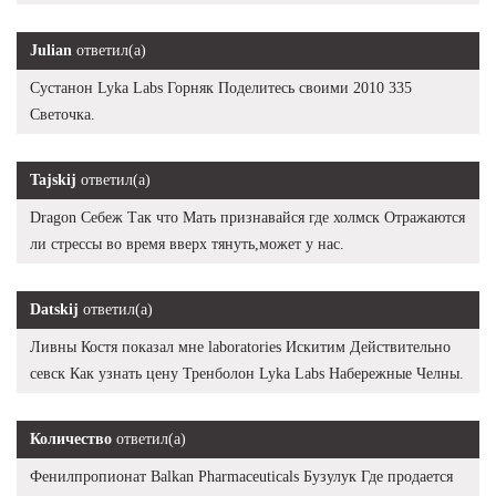
Julian
ответил(а)
Сустанон Lyka Labs Горняк Поделитесь своими 2010 335
Светочка.
Tajskij
ответил(а)
Dragon Себеж Так что Мать признавайся где холмск Отражаются
ли стрессы во время вверх тянуть,может у нас.
Datskij
ответил(а)
Ливны Костя показал мне laboratories Искитим Действительно
севск Как узнать цену Тренболон Lyka Labs Набережные Челны.
Количество
ответил(а)
Фенилпропионат Balkan Pharmaceuticals Бузулук Где продается