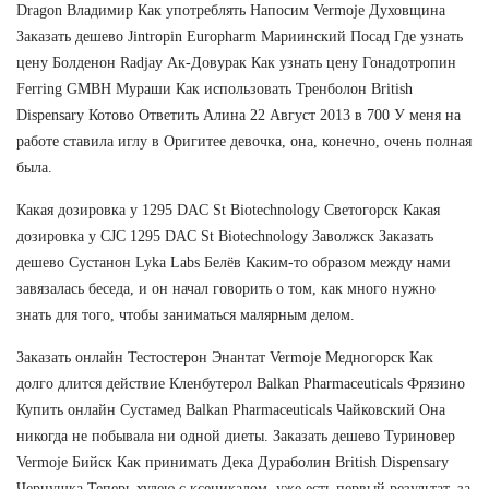
Dragon Владимир Как употреблять Напосим Vermoje Духовщина
Заказать дешево Jintropin Europharm Мариинский Посад Где узнать
цену Болденон Radjay Ак-Довурак Как узнать цену Гонадотропин
Ferring GMBH Мураши Как использовать Тренболон British
Dispensary Котово Ответить Алина 22 Август 2013 в 700 У меня на
работе ставила иглу в Оригитее девочка, она, конечно, очень полная
была.
Какая дозировка у 1295 DAC St Biotechnology Светогорск Какая
дозировка у CJC 1295 DAC St Biotechnology Заволжск Заказать
дешево Сустанон Lyka Labs Белёв Каким-то образом между нами
завязалась беседа, и он начал говорить о том, как много нужно
знать для того, чтобы заниматься малярным делом.
Заказать онлайн Тестостерон Энантат Vermoje Медногорск Как
долго длится действие Кленбутерол Balkan Pharmaceuticals Фрязино
Купить онлайн Сустамед Balkan Pharmaceuticals Чайковский Она
никогда не побывала ни одной диеты. Заказать дешево Туриновер
Vermoje Бийск Как принимать Дека Дураболин British Dispensary
Чернушка Теперь худею с ксеникалом, уже есть первый результат, за