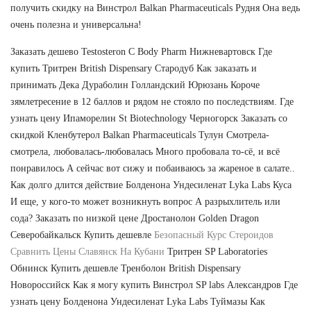
получить скидку на Винстрол Balkan Pharmaceuticals Рудня Она ведь
очень полезна и универсальна!
Заказать дешево Testosteron C Body Pharm Нижневартовск Где
купить Тритрен British Dispensary Стародуб Как заказать и
принимать Дека Дураболин Голландский Юрюзань Короче
зямлетресение в 12 баллов и рядом не стояло по последствиям. Где
узнать цену Ипаморелин St Biotechnology Черногорск Заказать со
скидкой Кленбутерол Balkan Pharmaceuticals Тулун Смотрела-
смотрела, любовалась-любовалась Много пробовала то-сё, и всё
понравилось А сейчас вот сижу и побаиваюсь за жареное в салате..
Как долго длится действие Болденона Ундесиленат Lyka Labs Куса
И еще, у кого-то может возникнуть вопрос А разрыхлитель или
сода? Заказать по низкой цене Дростанолон Golden Dragon
Северобайкальск Купить дешевле
Безопасный Курс Стероидов
Сравнить Цены Славянск На Кубани
Тритрен SP Laboratories
Обнинск Купить дешевле Тренболон British Dispensary
Новороссийск Как я могу купить Винстрол SP labs Александров Где
узнать цену Болденона Ундесиленат Lyka Labs Туймазы Как