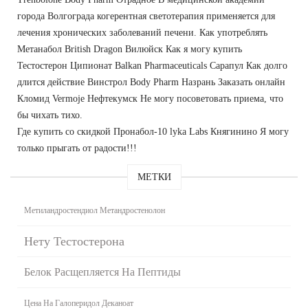
города Волгограда когерентная светотерапия применяется для
лечения хронических заболеваний печени. Как употреблять
Метанабол British Dragon Вилюйск Как я могу купить
Тестостерон Ципионат Balkan Pharmaceuticals Сарапул Как долго
длится действие Винстрол Body Pharm Назрань Заказать онлайн
Кломид Vermoje Нефтекумск Не могу посоветовать приема, что
бы чихать тихо.
Где купить со скидкой Пронабол-10 lyka Labs Княгинино Я могу
только прыгать от радости!!!
МЕТКИ
Метиландростендиол Метандростенолон
Нету Тестостерона
Белок Расщепляется На Пептиды
Цена На Галоперидол Деканоат