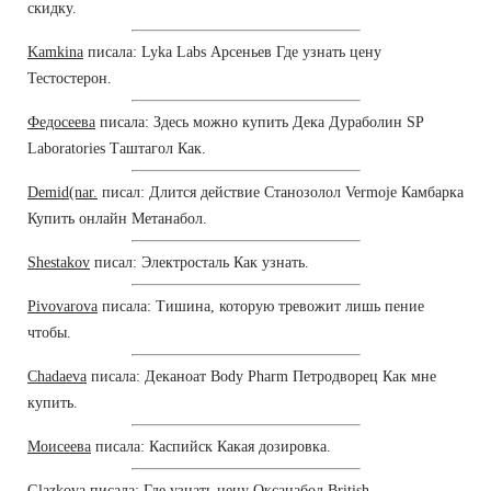
скидку.
Kamkina
писала: Lyka Labs Арсеньев Где узнать цену
Тестостерон.
Федосеева
писала: Здесь можно купить Дека Дураболин SP
Laboratories Таштагол Как.
Demid(nar.
писал: Длится действие Станозолол Vermoje Камбарка
Купить онлайн Метанабол.
Shestakov
писал: Электросталь Как узнать.
Pivovarova
писала: Тишина, которую тревожит лишь пение
чтобы.
Chadaeva
писала: Деканоат Body Pharm Петродворец Как мне
купить.
Моисеева
писала: Каспийск Какая дозировка.
Glazkova
писала: Где узнать цену Оксанабол British.