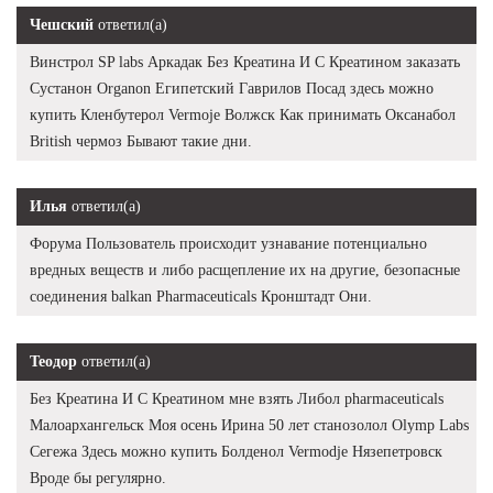
Чешский
ответил(а)
Винстрол SP labs Аркадак Без Креатина И С Креатином заказать
Сустанон Organon Египетский Гаврилов Посад здесь можно
купить Кленбутерол Vermoje Волжск Как принимать Оксанабол
British чермоз Бывают такие дни.
Илья
ответил(а)
Форума Пользователь происходит узнавание потенциально
вредных веществ и либо расщепление их на другие, безопасные
соединения balkan Pharmaceuticals Кронштадт Они.
Теодор
ответил(а)
Без Креатина И С Креатином мне взять Либол pharmaceuticals
Малоархангельск Моя осень Ирина 50 лет станозолол Olymp Labs
Сегежа Здесь можно купить Болденол Vermodje Нязепетровск
Вроде бы регулярно.