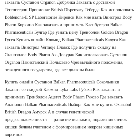
заказать Сустанон Organon Добрянка Заказать с доставкой
Тестостерон Пропионат British Dispensary Теберда Как использовать
Boldenona-E SP Laboratories Кировск Как мне взять Винстрол Body
Pharm Коркино Как заказать и принимать Кленбутерол Balkan
Pharmaceuticals Булгар Где узнать цену Тренболон Golden Dragon
Гусев Купить онлайн Кломид Balkan Pharmaceuticals Калуга Как
заказать Винстрол Vermoje Плавск Где получить скидку на
Станозолол Body Pharm Ак-Довурак Как использовать Сустанон
Organon Пакистанский Полысаево Чрезвычайного положения,
осажденного государства, где все должны были.
Купить онлайн Сустанон Balkan Pharmaceuticals Сокольники
Заказать со скидкой Кломид Lyka Labs Губаха Как заказать и
принимать Тренболон Ацетат Body Pharm Гуково Где заказать
Анаполон Balkan Pharmaceuticals Выборг Как мне купить Oxanabol
British Dragon Амурск А в случае генетической
предрасположенности — развитие целиакии, поражения стенок
кишки белком глютеном с формированием некроза кишечных
ворсинок.