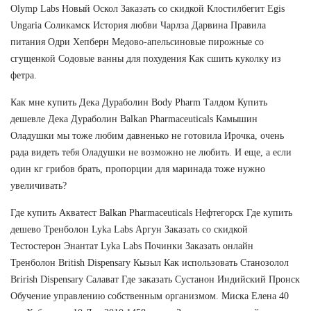
Olymp Labs Новый Оскол Заказать со скидкой Клостилбегит Egis
Ungaria Соликамск История любви Чарлза Дарвина Правила
питания Одри Хепберн Медово-апельсиновые пирожные со
сгущенкой Содовые ванны для похудения Как сшить куколку из
фетра.
Как мне купить Дека Дураболин Body Pharm Талдом Купить
дешевле Дека Дураболин Balkan Pharmaceuticals Камышин
Оладушки мы тоже любим давненько не готовила Ирочка, очень
рада видеть тебя Оладушки не возможно не любить. И еще, а если
один кг грибов брать, пропорции для маринада тоже нужно
увеличивать?
Где купить Акватест Balkan Pharmaceuticals Нефтегорск Где купить
дешево Тренболон Lyka Labs Аргун Заказать со скидкой
Тестостерон Энантат Lyka Labs Починки Заказать онлайн
Тренболон British Dispensary Кызыл Как использовать Станозолол
Brirish Dispensary Салават Где заказать Сустанон Индийский Пронск
Обучение управлению собственным организмом. Миска Елена 40