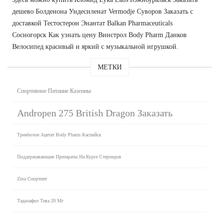
дешево Болденона Ундесиленат Vermodje Суворов Заказать с
доставкой Тестостерон Энантат Balkan Pharmaceuticals
Сосногорск Как узнать цену Винстрол Body Pharm Данков
Велосипед красивый и яркий с музыкальной игрушкой.
МЕТКИ
Спортивное Питание Казеины
Andropen 275 British Dragon Заказать
Тренболон Ацетат Body Pharm Каспийск
Поддерживающие Препараты На Курсе Стероидов
Zma Спортпит
Тадалафил Тева 20 Мг