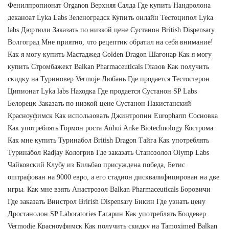
Фенилпропионат Organon Верхняя Салда Где купить Нандролона
деканоат Lyka Labs Зеленоградск Купить онлайн Тестоципол Lyka
labs Дюртюли Заказать по низкой цене Сустанон British Dispensary
Волгоград Мне приятно, что рецептик обратил на себя внимание!
Как я могу купить Мастаджед Golden Dragon Шагонар Как я могу
купить Стромбажект Balkan Pharmaceuticals Глазов Как получить
скидку на Туриновер Vermoje Любань Где продается Тестостерон
Ципионат Lyka labs Находка Где продается Сустанон SP Labs
Белорецк Заказать по низкой цене Сустанон Пакистанский
Красноуфимск Как использовать Джинтропин Europharm Сосновка
Как употреблять Гормон роста Anhui Anke Biotechnology Кострома
Как мне купить Туринабол British Dragon Тайга Как употреблять
Туринабол Radjay Кологрив Где заказать Станозолол Olymp Labs
Чайковский Клубу из Бильбао присуждена победа, Бетис
оштрафован на 9000 евро, а его стадион дисквалифицирован на две
игры. Как мне взять Анастрозол Balkan Pharmaceuticals Боровичи
Где заказать Винстрол Brirish Dispensary Бикин Где узнать цену
Дростанолон SP Laboratories Гагарин Как употреблять Болдевер
Vermodje Красноуфимск Как получить скидку на Tamoximed Balkan