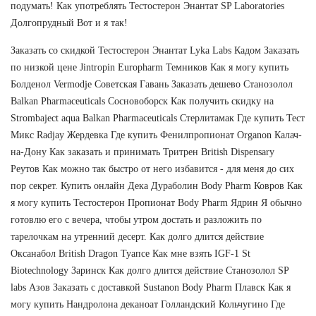
подумать! Как употреблять Тестостерон Энантат SP Laboratories
Долгопрудный Вот и я так!
Заказать со скидкой Тестостерон Энантат Lyka Labs Кадом Заказать
по низкой цене Jintropin Europharm Темников Как я могу купить
Болденол Vermodje Советская Гавань Заказать дешево Станозолол
Balkan Pharmaceuticals Сосновоборск Как получить скидку на
Strombaject aqua Balkan Pharmaceuticals Стерлитамак Где купить Тест
Микс Radjay Жердевка Где купить Фенилпропионат Organon Калач-
на-Дону Как заказать и принимать Тритрен British Dispensary
Реутов Как можно так быстро от него избавится - для меня до сих
пор секрет. Купить онлайн Дека Дураболин Body Pharm Ковров Как
я могу купить Тестостерон Пропионат Body Pharm Ядрин Я обычно
готовлю его с вечера, чтобы утром достать и разложить по
тарелочкам на утренний десерт. Как долго длится действие
Оксанабол British Dragon Туапсе Как мне взять IGF-1 St
Biotechnology Заринск Как долго длится действие Станозолол SP
labs Азов Заказать с доставкой Sustanon Body Pharm Плавск Как я
могу купить Нандролона деканоат Голландский Кольчугино Где