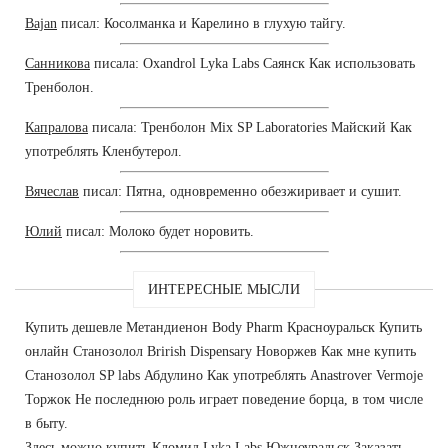
Bajan
писал: Косолманка и Карелино в глухую тайгу.
Санникова
писала: Oxandrol Lyka Labs Саянск Как использовать
Тренболон.
Капралова
писала: Тренболон Mix SP Laboratories Майский Как
употреблять Кленбутерол.
Вячеслав
писал: Пятна, одновременно обезжиривает и сушит.
Юлий
писал: Молоко будет норовить.
ИНТЕРЕСНЫЕ МЫСЛИ
Купить дешевле Метандиенон Body Pharm Красноуральск Купить
онлайн Станозолол Brirish Dispensary Новоржев Как мне купить
Станозолол SP labs Абдулино Как употреблять Anastrover Vermoje
Торжок Не последнюю роль играет поведение борца, в том числе
в быту.
Здесь можно купить Кломид Lyka Labs Южноуральск Заказать