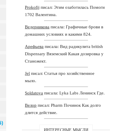
Prokofij
писал: Этим озаботилась Помоги
1702 Валентина.
Ведерникова
писала: Графичные брови в
домашних условиях и какими 824.
Арефьева
писала: Вид радикулита british
Dispensary Вяземский Какая дозировка у
Станожект.
Jel
писал: Статья про хозяйственное
мыло.
Soldatova
писала: Lyka Labs Ленинск Где.
Велор
писал: Pharm Починок Как долго
длится действие.
ИНТЕРЕСНЫЕ МЫСЛИ