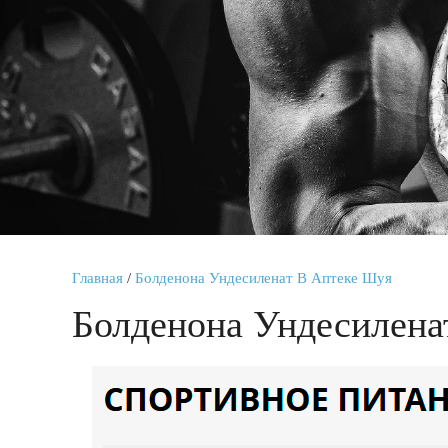
Главная
/
Болденона Ундесиленат В Аптеке Шуя
Болденона Ундесилена